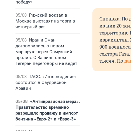
победу»
05/08
Рижский вокзал в
Справка: По 
Москве выставят на торги в
из них 20 жи
четвертый раз
территорию И
израильтян, 
05/08
Иран и Оман
договорились о новом
900 военнос
маршруте через Ормузский
сектора Газа
пролив. С Вашингтоном
тысяч. По
да
Тегеран переговоры не ведет
05/08
ТАСС: «Интервидение»
состоится в Саудовской
Аравии
05/08
«Антикризисная мера».
Правительство временно
разрешило продажу и импорт
бензина «Евро-2» и «Евро-3»