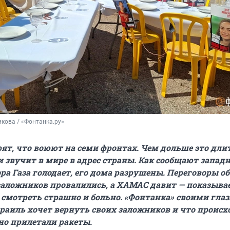
кова / «Фонтанка.ру»
рят, что воюют на семи фронтах. Чем дольше это длит
 звучит в мире в адрес страны. Как сообщают запад
ра Газа голодает, его дома разрушены. Переговоры об
аложников провалились, а ХАМАС давит — показыва
: смотреть страшно и больно. «Фонтанка» своими гла
зраиль хочет вернуть своих заложников и что происх
но прилетали ракеты.