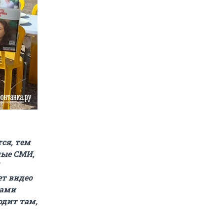
ся, тем
ные СМИ,
ет видео
зами
одит там,