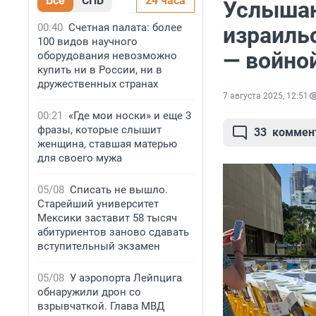
Все
СПБ
24 часа
Услышан
00:40
Счетная палата: более
израиль
100 видов научного
— войно
оборудования невозможно
купить ни в России, ни в
дружественных странах
7 августа 2025, 12:51
00:21
«Где мои носки» и еще 3
фразы, которые слышит
33
коммен
женщина, ставшая матерью
для своего мужа
05/08
Списать не вышло.
Старейший университет
Мексики заставит 58 тысяч
абитуриентов заново сдавать
вступительный экзамен
05/08
У аэропорта Лейпцига
обнаружили дрон со
взрывчаткой. Глава МВД