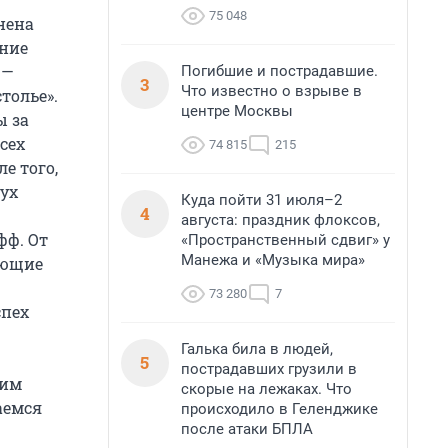
75 048
нена
ние
 —
Погибшие и пострадавшие.
3
Что известно о взрыве в
толье».
центре Москвы
ы за
сех
74 815
215
е того,
вух
Куда пойти 31 июля–2
4
августа: праздник флоксов,
фф. От
«Пространственный сдвиг» у
Манежа и «Музыка мира»
ующие
73 280
7
спех
Галька била в людей,
5
пострадавших грузили в
рим
скорые на лежаках. Что
аемся
происходило в Геленджике
после атаки БПЛА