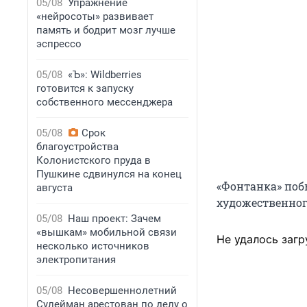
05/08
Упражнение
«нейросоты» развивает
память и бодрит мозг лучше
эспрессо
05/08
«Ъ»: Wildberries
готовится к запуску
собственного мессенджера
05/08
Срок
благоустройства
Колонистского пруда в
Пушкине сдвинулся на конец
«Фонтанка» поб
августа
художественног
05/08
Наш проект: Зачем
«вышкам» мобильной связи
Не удалось загр
несколько источников
электропитания
05/08
Несовершеннолетний
Сулейман арестован по делу о