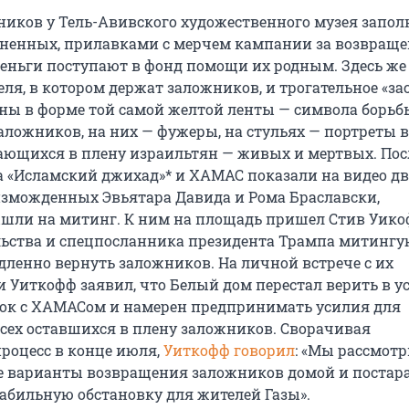
иков у Тель-Авивского художественного музея запол
ненных, прилавками с мерчем кампании за возвраще
еньги поступают в фонд помощи их родным. Здесь же
я, в котором держат заложников, и трогательное «зас
ны в форме той самой желтой ленты — символа борьб
аложников, на них — фужеры, на стульях — портреты в
ающихся в плену израильтян — живых и мертвых. Посл
та «Исламский джихад»* и ХАМАС показали на видео д
зможденных Эвьятара Давида и Рома Браславски,
шли на митинг. К ним на площадь пришел Стив Уико
льства и спецпосланника президента Трампа митинг
дленно вернуть заложников. На личной встрече с их
 Уиткофф заявил, что Белый дом перестал верить в у
ок с ХАМАСом и намерен предпринимать усилия для
сех оставшихся в плену заложников. Сворачивая
роцесс в конце июля,
Уиткофф говорил
: «Мы рассмот
 варианты возвращения заложников домой и постар
табильную обстановку для жителей Газы».