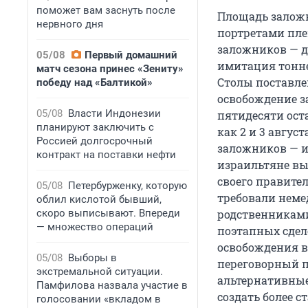
поможет вам заснуть после
Площадь заложн
нервного дня
портретами пле
заложников — д
05/08
Первый домашний
имитация тоннел
матч сезона принес «Зениту»
Столы поставле
победу над «Балтикой»
освобождение з
05/08
Власти Индонезии
пятидесяти ост
планируют заключить с
как 2 и 3 авгус
Россией долгосрочный
заложников — и
контракт на поставки нефти
израильтяне вы
своего правите
05/08
Петербурженку, которую
требовали неме
облил кислотой бывший,
скоро выписывают. Впереди
родственниками
— множество операций
поэтапных сдел
освобождения в
05/08
Выборы в
переговорный п
экстремальной ситуации.
альтернативные
Памфилова назвала участие в
создать более с
голосовании «вкладом в