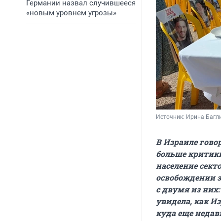
Германии назвал случившееся
«новым уровнем угрозы»
Источник: 
Ирина Багли
В Израиле гово
больше критики
население секто
освобождении з
с двумя из них
увидела, как И
куда еще недав