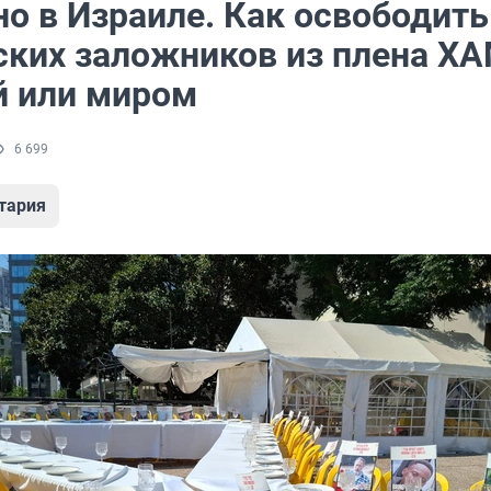
о в Израиле. Как освободить
ских заложников из плена Х
й или миром
6 699
тария