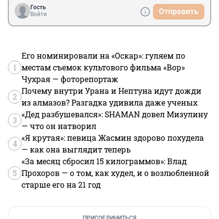
Гость
Отправить
Войти
Его номинировали на «Оскар»: гуляем по
1
местам съемок культового фильма «Вор»
Чухрая — фоторепортаж
Почему внутри Урана и Нептуна идут дожди
2
из алмазов? Разгадка удивила даже ученых
«Дед разбушевался»: SHAMAN довел Мизулину
3
— что он натворил
«Я крутая»: певица Жасмин здорово похудела
4
— как она выглядит теперь
«За месяц сбросил 15 килограммов»: Влад
5
Прохоров — о том, как худел, и о возлюбленной
старше его на 21 год
ПРИСОЕДИНИТЬСЯ