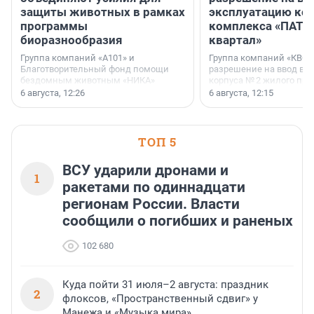
защиты животных в рамках
эксплуатацию кор
программы
комплекса «ПАТИ
биоразнообразия
квартал»
Группа компаний «А101» и
Группа компаний «КВС»
Благотворительный фонд помощи
разрешение на ввод в 
бездомным животным «НИКА»
корпуса № 2 жилого про
заключили соглашение о
Уютный квартал», расп
6 августа, 12:26
6 августа, 12:15
стратегическом сотрудничестве.
Всеволожском районе
Ленинградской области
ТОП 5
ВСУ ударили дронами и
1
ракетами по одиннадцати
регионам России. Власти
сообщили о погибших и раненых
102 680
Куда пойти 31 июля–2 августа: праздник
2
флоксов, «Пространственный сдвиг» у
Манежа и «Музыка мира»