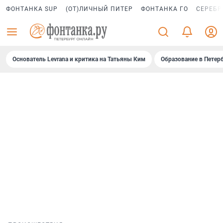
ФОНТАНКА SUP
(ОТ)ЛИЧНЫЙ ПИТЕР
ФОНТАНКА ГО
СЕРЕБР
Основатель Levrana и критика на Татьяны Ким
Образование в Петер