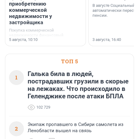
приобретению
В августе Социальный 
коммерческой
автоматически пересчи
недвижимости у
пенсии.
застройщика
Покупка коммерческой
недвижимости финансовый
5 августа, 10:10
3 августа, 16:40
инструмент, доступный для многих
предпринимателей. Будь то новый
офис, склад, торговое помещение
или готовый арендный бизнес —
успех сделки зависит от правильного
ТОП 5
выбора объекта и грамотного
финансирования.
Галька била в людей,
1
пострадавших грузили в скорые
на лежаках. Что происходило в
Геленджике после атаки БПЛА
102 729
Экипаж пропавшего в Сибири самолета из
2
Ленобласти вышел на связь