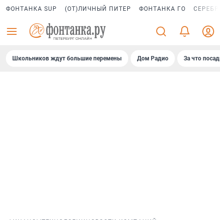
ФОНТАНКА SUP
(ОТ)ЛИЧНЫЙ ПИТЕР
ФОНТАНКА ГО
СЕРЕБР
Школьников ждут большие перемены
Дом Радио
За что поса