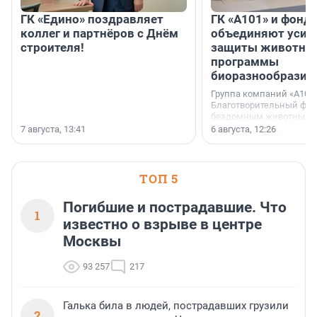
ГК «Едино» поздравляет
ГК «А101» и фонд
коллег и партнёров с Днём
объединяют усил
строителя!
защиты животных
программы
биоразнообразия
Группа компаний «А101»
Благотворительный фо
бездомным животным 
заключили соглашение
7 августа, 13:41
6 августа, 12:26
стратегическом сотрудн
ТОП 5
Погибшие и пострадавшие. Что
1
известно о взрыве в центре
Москвы
93 257
217
Галька била в людей, пострадавших грузили
2