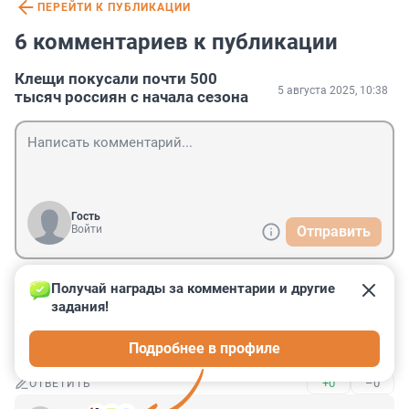
ПЕРЕЙТИ К ПУБЛИКАЦИИ
6 комментариев к публикации
Клещи покусали почти 500
5 августа 2025, 10:38
тысяч россиян с начала сезона
Гость
Войти
Отправить
Получай награды за комментарии и другие 
Гость
5 августа 2025, 16:25
задания!
Если укус клеща неизбежен, расслабьтесь и получите 
Подробнее в профиле
удовольствие.
+0
–0
ОТВЕТИТЬ