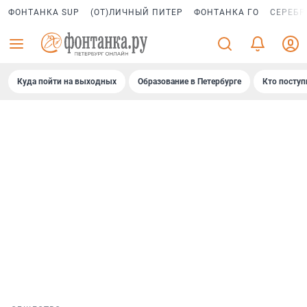
ФОНТАНКА SUP
(ОТ)ЛИЧНЫЙ ПИТЕР
ФОНТАНКА ГО
СЕРЕБР
Куда пойти на выходных
Образование в Петербурге
Кто поступ