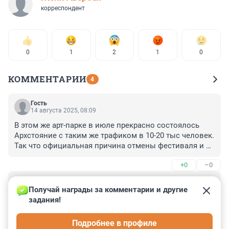
корреспондент
0
1
2
1
0
КОММЕНТАРИИ
4
Гость
14 августа 2025, 08:09
В этом же арт-парке в июле прекрасно состоялось 
Архстояние с таким же трафиком в 10-20 тыс человек. 
Так что официальная причина отмены фестиваля и от 
оргов , и от властей , и от СМИ - очередной буллшит 
+0
–0
для плебса.
Гость
4 августа 2025, 22:58
Получай награды за комментарии и другие 
задания!
больше 50 человек - никак нельзя вместе быть..... 
таково вероятно мнение сверху.... перенимаем опыт 
Подробнее в профиле
азиатских друганов