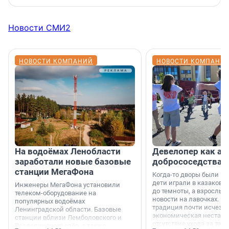
Новости СМИ2
НОВОСТИ КОМПАНИЙ
НОВОСТИ КОМПАНИ
На водоёмах Ленобласти
Девелопер как ар
заработали новые базовые
добрососедства
станции МегаФона
Когда-то дворы были ме
дети играли в казаков-
Инженеры МегаФона установили
до темноты, а взрослые
телеком-оборудование на
новости на лавочках. В 1
популярных водоёмах
традиция почти исчезл
Ленинградской области. Базовые
экономическая нестаби
станции вблизи Лемболовского и
отсутствие ухода за те
Раздолинского озёр, а также