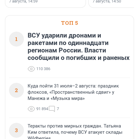
7 августа, 14:59
7 августа, 14:50
сделали своё дело.
недалеко от Большого Тосненского
водопада.
ТОП 5
ВСУ ударили дронами и
1
ракетами по одиннадцати
регионам России. Власти
сообщили о погибших и раненых
110 386
Куда пойти 31 июля–2 августа: праздник
2
флоксов, «Пространственный сдвиг» у
Манежа и «Музыка мира»
91 894
7
Теракты против мирных граждан. Татьяна
3
Ким ответила, почему ВСУ атакует склады
Wildberries