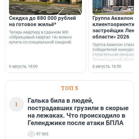
Скидка до 880 000 рублей
Группа Аквилон 
на готовое жильё*
клиентоориентир
застройщик Лени
Теперь квартиру в сданном ЖК
области» 2026
«Образцовый квартал 14» можно
купить со специальной скидкой.
Группа Аквилон стала 
победителей конкурса 
строительная организа
Ленинградской области 
номинации «Самый
6 августа, 18:00
6 августа, 16:50
клиентоориентированн
застройщик Ленинград
области».
ТОП 5
Галька била в людей,
1
пострадавших грузили в скорые
на лежаках. Что происходило в
Геленджике после атаки БПЛА
97 565