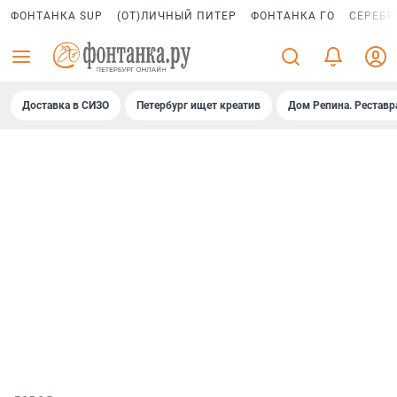
ФОНТАНКА SUP
(ОТ)ЛИЧНЫЙ ПИТЕР
ФОНТАНКА ГО
СЕРЕБР
Доставка в СИЗО
Петербург ищет креатив
Дом Репина. Реставр