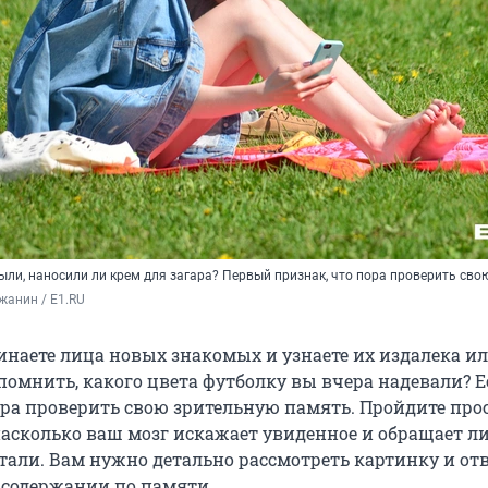
ыли, наносили ли крем для загара? Первый признак, что пора проверить сво
жанин / E1.RU
инаете лица новых знакомых и узнаете их издалека и
помнить, какого цвета футболку вы вчера надевали? 
ора проверить свою зрительную память. Пройдите прос
насколько ваш мозг искажает увиденное и обращает л
тали. Вам нужно детально рассмотреть картинку и от
е содержании по памяти.