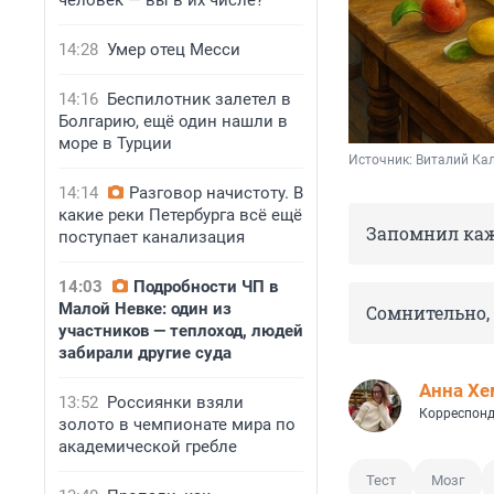
человек — вы в их числе?
14:28
Умер отец Месси
14:16
Беспилотник залетел в
Болгарию, ещё один нашли в
море в Турции
Источник: 
Виталий Кал
14:14
Разговор начистоту. В
какие реки Петербурга всё ещё
Запомнил каж
поступает канализация
14:03
Подробности ЧП в
Малой Невке: один из
Сомнительно, 
участников — теплоход, людей
забирали другие суда
Анна Хе
13:52
Россиянки взяли
Корреспонд
золото в чемпионате мира по
академической гребле
Тест
Мозг