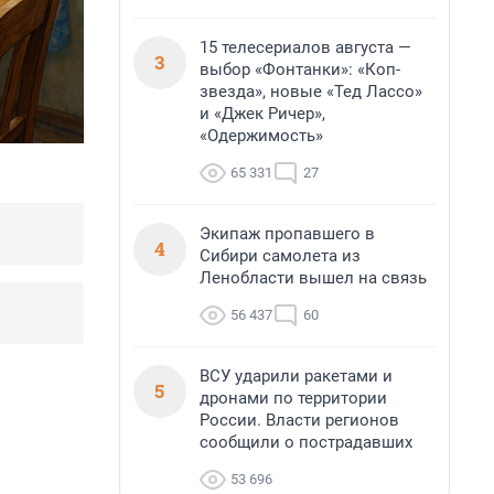
15 телесериалов августа —
3
выбор «Фонтанки»: «Коп-
звезда», новые «Тед Лассо»
и «Джек Ричер»,
«Одержимость»
65 331
27
Экипаж пропавшего в
4
Сибири самолета из
Ленобласти вышел на связь
56 437
60
ВСУ ударили ракетами и
5
дронами по территории
России. Власти регионов
сообщили о пострадавших
53 696