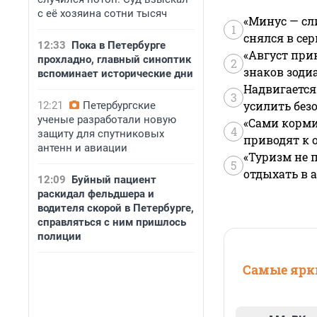
с её хозяина сотни тысяч
«Минус — сл
1
снялся в се
12:33
Пока в Петербурге
«Август при
прохладно, главный синоптик
2
знаков зоди
вспоминает исторические дни
Надвигается
3
усилить без
12:21
Петербургские
ученые разработали новую
«Сами корми
4
защиту для спутниковых
приводят к 
антенн и авиации
«Туризм не 
5
отдыхать в а
12:09
Буйный пациент
раскидал фельдшера и
водителя скорой в Петербурге,
справляться с ним пришлось
полиции
Самые ярки