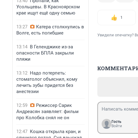
13:40
Пропали, как
Усольцевы. В Красноярском
крае ищут ещё одну семью
1
13:27
Катера столкнулись в
Волге, есть погибшие
Увидели опечатку? В
13:14
В Геленджике из-за
опасности БПЛА закрыли
пляжи
КОММЕНТАР
13:12
Надо потерпеть:
стоматолог объяснил, кому
лечить зубы придется без
анестезии
12:59
Режиссер Сарик
Андреасян заявляет: фильм
про Колобка снял не он
Гость
Войти
12:47
Кошка открыла кран, и
случился потоп. Суд взыскал