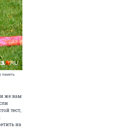
ю память
ли же вам
Если
той тест,
и
ветить на