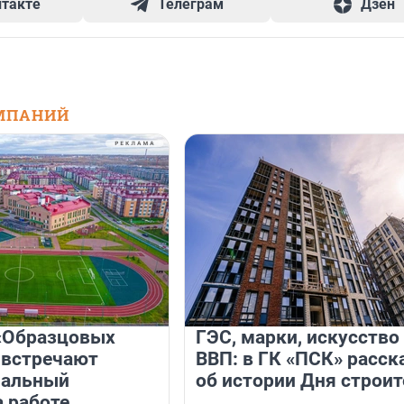
нтакте
Телеграм
Дзен
МПАНИЙ
«Образцовых
ГЭС, марки, искусство
 встречают
ВВП: в ГК «ПСК» расск
нальный
об истории Дня строит
а работе