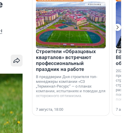
е
!
Строители «Образцовых
ГЭС, м
кварталов» встречают
ВВП: в
профессиональный
об ист
праздник на работе
2026-й —
професси
В преддверии Дня строителя топ-
строителе
менеджеры компании «СЗ
строителя
„Терминал-Ресурс“ — о планах
раз. В ГК
компании, испытаниях и поводах для
появился
осторожного оптимизма.
поменяла
7 августа, 18:00
7 августа,