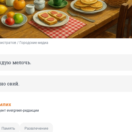
истратов / Городские медиа
дую мелочь.
но окей.
млих
ент evergreen-редакции
Память
Развлечение