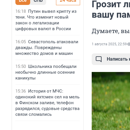
Все
СПБ
24 часа
Грозит 
16:18
Путин вывел крипту из
вашу па
тени. Что изменит новый
закон о легализации
цифровых валют в России
Думаете, вы
16:05
Севастополь атаковали
1 августа 2025, 22:59
дважды. Повреждены
множество домов и машин
Написать
15:50
Школьника пообещали
необычно длинные осенние
каникулы
15:36
История от МЧС:
одинокий яхтсмен сел на мель
в Финском заливе, телефон
разрядился, судовые средства
связи сломались