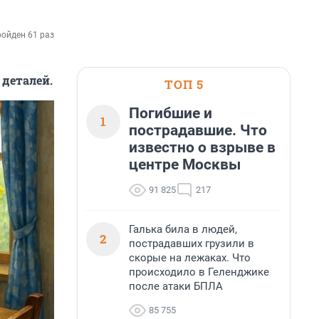
ойден 61 раз
деталей.
ТОП 5
Погибшие и
1
пострадавшие. Что
известно о взрыве в
центре Москвы
91 825
217
Галька била в людей,
2
пострадавших грузили в
скорые на лежаках. Что
происходило в Геленджике
после атаки БПЛА
85 755