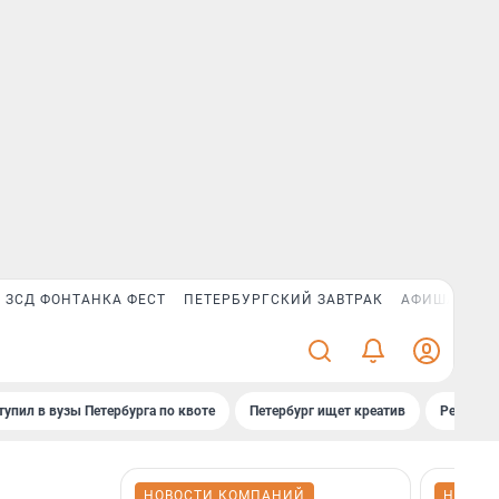
ЗСД ФОНТАНКА ФЕСТ
ПЕТЕРБУРГСКИЙ ЗАВТРАК
АФИША PLUS
тупил в вузы Петербурга по квоте
Петербург ищет креатив
Рейтинги
НОВОСТИ КОМПАНИЙ
НОВОС