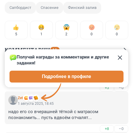
Сапбордист
Спасение
Финский залив
5
1
2
0
0
КОММЕНТАРИИ
11
Получай награды за комментарии и другие 
задания!
Гость
1 августа 2025, 20:11
Подробнее в профиле
А он точно хотел чтобы его спасали?
+3
–0
Zet
1 августа 2025, 18:45
надо его со вчерашней тёткой с матрасом 
познакомить... пусть вдвоём отчалят...
+8
–0