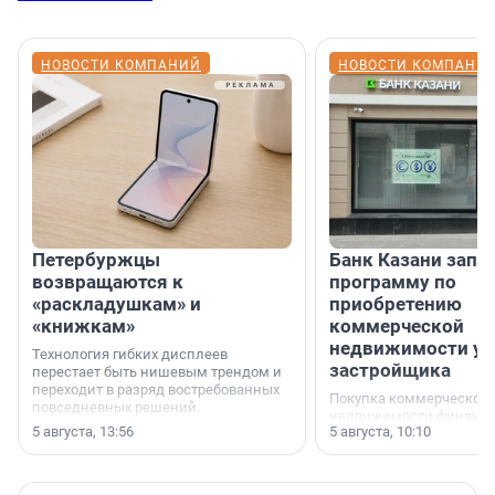
НОВОСТИ КОМПАНИЙ
НОВОСТИ КОМПАНИ
Петербуржцы
Банк Казани запу
возвращаются к
программу по
«раскладушкам» и
приобретению
«книжкам»
коммерческой
недвижимости у
Технология гибких дисплеев
застройщика
перестает быть нишевым трендом и
переходит в разряд востребованных
Покупка коммерческой
повседневных решений.
недвижимости финанс
5 августа, 13:56
5 августа, 10:10
инструмент, доступный
предпринимателей. Буд
офис, склад, торговое 
или готовый арендный 