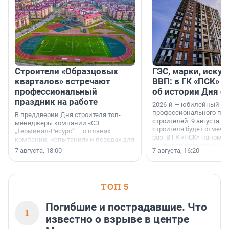
Строители «Образцовых
ГЭС, марки, искус
кварталов» встречают
ВВП: в ГК «ПСК» р
профессиональный
об истории Дня с
праздник на работе
2026-й — юбилейный го
профессионального пр
В преддверии Дня строителя топ-
строителей. 9 августа 2
менеджеры компании «СЗ
строителя будет отмечат
„Терминал-Ресурс“ — о планах
раз. В ГК «ПСК» напомни
компании, испытаниях и поводах для
появился праздник и к
осторожного оптимизма.
7 августа, 18:00
7 августа, 16:20
поменялась роль строит
ТОП 5
Погибшие и пострадавшие. Что
1
известно о взрыве в центре