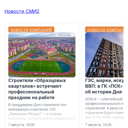
Новости СМИ2
НОВОСТИ КОМПАНИЙ
НОВОСТИ КОМПАНИ
Строители «Образцовых
ГЭС, марки, искус
кварталов» встречают
ВВП: в ГК «ПСК» р
профессиональный
об истории Дня с
праздник на работе
2026-й — юбилейный го
профессионального пр
В преддверии Дня строителя топ-
строителей. 9 августа 2
менеджеры компании «СЗ
строителя будет отмечат
„Терминал-Ресурс“ — о планах
раз. В ГК «ПСК» напомни
компании, испытаниях и поводах для
появился праздник и к
осторожного оптимизма.
7 августа, 18:00
7 августа, 16:20
поменялась роль строит