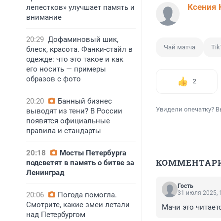
Ксения 
лепестков» улучшает память и
внимание
20:29
Дофаминовый шик,
Чай матча
Tik
блеск, красота. Фанки-стайл в
одежде: что это такое и как
его носить — примеры
образов с фото
2
20:20
Банный бизнес
Увидели опечатку? В
выводят из тени? В России
появятся официальные
правила и стандарты
20:18
Мосты Петербурга
КОММЕНТАР
подсветят в память о битве за
Ленинград
Гость
31 июля 2025, 
20:06
Погода помогла.
Смотрите, какие змеи летали
Мачи это читаетс
над Петербургом