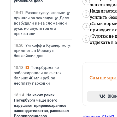
уголовное дело
2
знаков зоди
Надвигается
18:41
Рязанскую учительницу
3
усилить без
приняли за закладчицу. Дело
«Сами корми
возбудили из-за сломанной
4
руки, но спустя год его
приводят к 
прекратили
«Туризм не 
5
отдыхать в а
18:30
Уиткофф и Кушнер могут
прилететь в Москву в
ближайшие дни
18:18
Петербурженке
заблокировали на счетах
Самые ярки
больше 40 млн руб. за
неоплату парковки
18:14
На каких реках
ВКо
Петербурга чаще всего
нарушают природоохранное
законодательство, рассказал
Росприроднадзор
Новости СМИ2