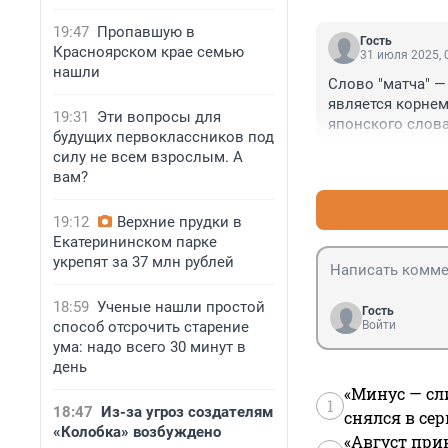
19:47
Пропавшую в
Гость
Красноярском крае семью
31 июля 2025, 
нашли
Слово "матча" —
является корнем
19:31
Эти вопросы для
японского слова 
будущих первоклассников под
словом "суси", 
силу не всем взрослым. А
вам?
19:12
Верхние прудки в
Екатерининском парке
укрепят за 37 млн рублей
18:59
Ученые нашли простой
Гость
способ отсрочить старение
Войти
ума: надо всего 30 минут в
день
«Минус — сл
1
18:47
Из-за угроз создателям
снялся в се
«Колобка» возбуждено
«Август при