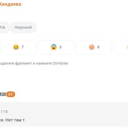
Киндеева
Tok
Неурожай
7
3
0
ыделите фрагмент и нажмите Ctrl+Enter
ИИ
23
11:18
я. Нет там т.