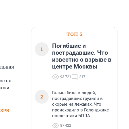
ТОП 5
Погибшие и
1
пострадавшие. Что
известно о взрыве в
центре Москвы
альная
93 721
217
ос на
дажи
Галька била в людей,
2
пострадавших грузили в
скорые на лежаках. Что
происходило в Геленджике
 SPB
после атаки БПЛА
87 422