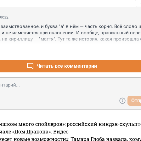
09:32
 заимствованное, и буква "а" в нём — часть корня. Всё слово 
 и не изменяется при склонении. И вообще, правильный перен
на кириллицу — "маття". Тут та же история, какая произошла с
которое недалёкие люди переиначили с латиницы на "суши".
Читать все комментарии
Отп
ишком много спойлеров»: российский ниндзя-скульпт
риале «Дом Дракона». Видео
несет новые возможности»: Тамара Глоба назвала, кому