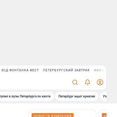
ЗСД ФОНТАНКА ФЕСТ
ПЕТЕРБУРГСКИЙ ЗАВТРАК
АФИША PLUS
тупил в вузы Петербурга по квоте
Петербург ищет креатив
Рейтинги
НОВОСТИ КОМПАНИЙ
НОВОС