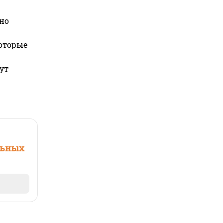
но
которые
ут
льных