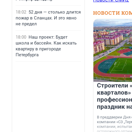
18:02
52 дня — столько длится
НОВОСТИ КО
пожар в Сланцах. И это явно
не предел
18:00
Наш проект: Будет
школа и бассейн. Как искать
квартиру в пригороде
Петербурга
Строители 
кварталов»
профессио
праздник н
В преддверии Дня
компании «СЗ „Тер
компании, испытан
осторожного опти