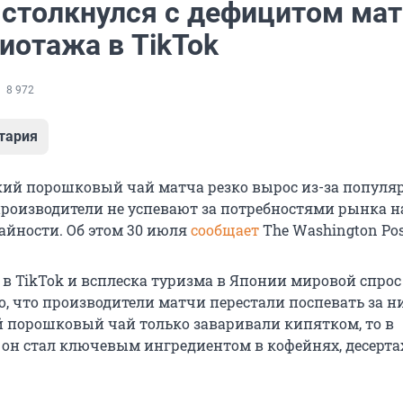
 столкнулся с дефицитом ма
иотажа в TikTok
8 972
тария
кий порошковый чай матча резко вырос из-за популя
 производители не успевают за потребностями рынка н
йности. Об этом 30 июля
сообщает
The Washington Pos
 в TikTok и всплеска туризма в Японии мировой спрос
о, что производители матчи перестали поспевать за н
 порошковый чай только заваривали кипятком, то в
 он стал ключевым ингредиентом в кофейнях, десерта