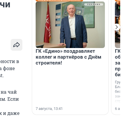
тчи
ГК «Едино» поздравляет
ГК «А1
коллег и партнёров с Днём
объеди
рности в
строителя!
защит
а фоне
прогр
биора
t.
Группа к
Благотв
 на чай
бездомн
заключил
им. Если
стратеги
7 августа, 13:41
6 августа,
х и даже