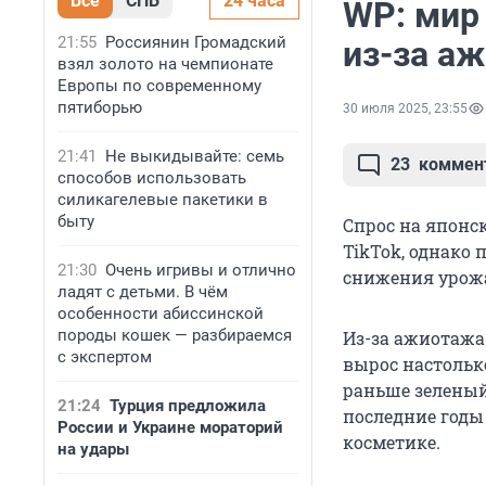
Все
СПБ
24 часа
WP: мир
21:55
Россиянин Громадский
из-за аж
взял золото на чемпионате
Европы по современному
пятиборью
30 июля 2025, 23:55
21:41
Не выкидывайте: семь
23
коммен
способов использовать
силикагелевые пакетики в
быту
Спрос на японс
TikTok, однако
21:30
Очень игривы и отлично
снижения урожа
ладят с детьми. В чём
особенности абиссинской
породы кошек — разбираемся
Из-за ажиотажа
с экспертом
вырос настольк
раньше зеленый
21:24
Турция предложила
последние годы
России и Украине мораторий
косметике.
на удары