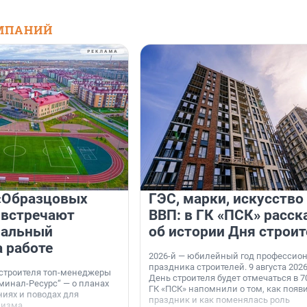
МПАНИЙ
«Образцовых
ГЭС, марки, искусство
 встречают
ВВП: в ГК «ПСК» расск
нальный
об истории Дня строит
а работе
2026-й — юбилейный год профессио
праздника строителей. 9 августа 2026
 строителя топ-менеджеры
День строителя будет отмечаться в 70
минал-Ресурс“ — о планах
ГК «ПСК» напомнили о том, как появ
иях и поводах для
праздник и как поменялась роль
мизма.