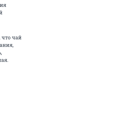
ция
й
 что чай
ания,
,
чая.