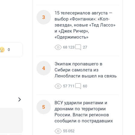
15 телесериалов августа —
3
выбор «Фонтанки»: «Коп-
звезда», новые «Тед Лассо»
и «Джек Ричер»,
«Одержимость»
68 123
27
0
Экипаж пропавшего в
4
Сибири самолета из
Ленобласти вышел на связь
57 711
60
ВСУ ударили ракетами и
5
дронами по территории
России. Власти регионов
сообщили о пострадавших
55 052