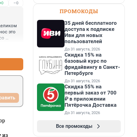
+0
–0
ПРОМОКОДЫ
35 дней бесплатного
целиком 
доступа к подписке
ос это 
Иви для новых
о 
пользователей
До 31 августа, 2026
+0
–0
Скидка 15% на
базовый курс по
фридайвингу в Санкт-
Петербурге
До 31 августа, 2026
Скидка 55% на
первый заказ от 700
равить
₽ в приложении
Пятёрочка Доставка
До 31 августа, 2026
ор
Все промокоды
 из