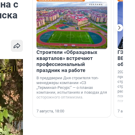
на с
иска
Строители «Образцовых
ГЭС, м
кварталов» встречают
ВВП: в
профессиональный
об ист
праздник на работе
2026-й —
професси
В преддверии Дня строителя топ-
строителе
менеджеры компании «СЗ
строителя
„Терминал-Ресурс“ — о планах
раз. В ГК
компании, испытаниях и поводах для
появился
осторожного оптимизма.
поменяла
7 августа, 18:00
7 августа,