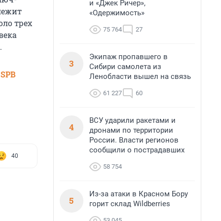
и «Джек Ричер»,
длежит
«Одержимость»
оло трех
75 764
27
века
.
Экипаж пропавшего в
3
Сибири самолета из
 SPB
Ленобласти вышел на связь
61 227
60
ВСУ ударили ракетами и
4
дронами по территории
России. Власти регионов
сообщили о пострадавших
40
58 754
Из-за атаки в Красном Бору
5
горит склад Wildberries
53 045