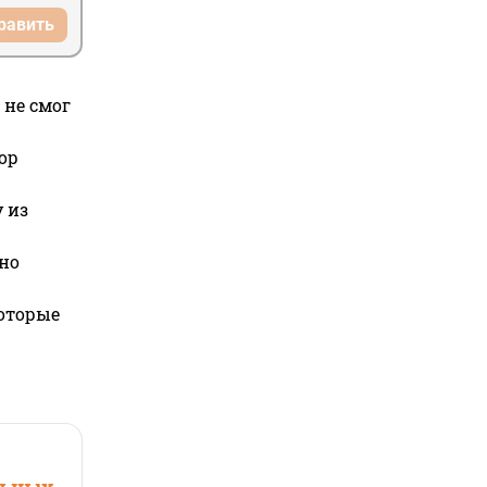
равить
 не смог
ор
 из
но
которые