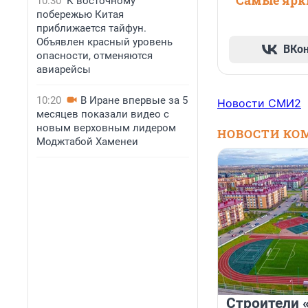
Самые ярки
10:30
К восточному
побережью Китая
приближается тайфун.
Объявлен красный уровень
ВКо
опасности, отменяются
авиарейсы
10:20
В Иране впервые за 5
Новости СМИ2
месяцев показали видео с
новым верховным лидером
НОВОСТИ КО
Моджтабой Хаменеи
Строители 