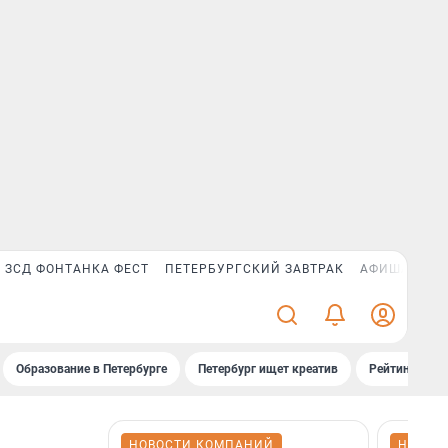
ЗСД ФОНТАНКА ФЕСТ
ПЕТЕРБУРГСКИЙ ЗАВТРАК
АФИША PLUS
Образование в Петербурге
Петербург ищет креатив
Рейтинги «Фо
НОВОСТИ КОМПАНИЙ
НОВОС