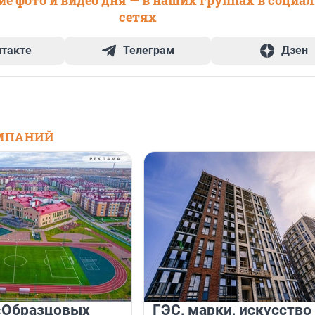
е фото и видео дня — в наших группах в социа
сетях
нтакте
Телеграм
Дзен
МПАНИЙ
«Образцовых
ГЭС, марки, искусство