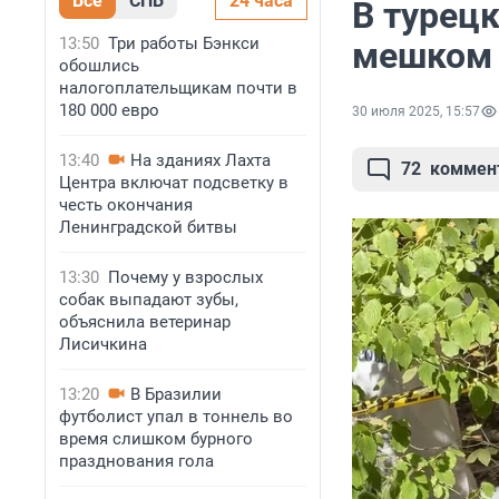
Все
СПБ
24 часа
В турецк
13:50
Три работы Бэнкси
мешком 
обошлись
налогоплательщикам почти в
180 000 евро
30 июля 2025, 15:57
13:40
На зданиях Лахта
72
коммен
Центра включат подсветку в
честь окончания
Ленинградской битвы
13:30
Почему у взрослых
собак выпадают зубы,
объяснила ветеринар
Лисичкина
13:20
В Бразилии
футболист упал в тоннель во
время слишком бурного
празднования гола