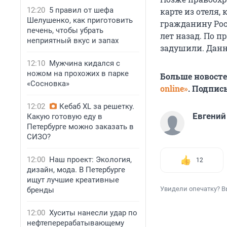
12:20
5 правил от шефа
карте из отеля,
Шелушенко, как приготовить
гражданину Рос
печень, чтобы убрать
лет назад. По 
неприятный вкус и запах
задушили. Данны
12:10
Мужчина кидался с
ножом на прохожих в парке
Больше новост
«Сосновка»
online»
. Подпис
12:02
Кебаб XL за решетку.
Евгений
Какую готовую еду в
Петербурге можно заказать в
СИЗО?
12:00
Наш проект: Экология,
12
дизайн, мода. В Петербурге
ищут лучшие креативные
Увидели опечатку? В
бренды
12:00
Хуситы нанесли удар по
нефтеперерабатывающему