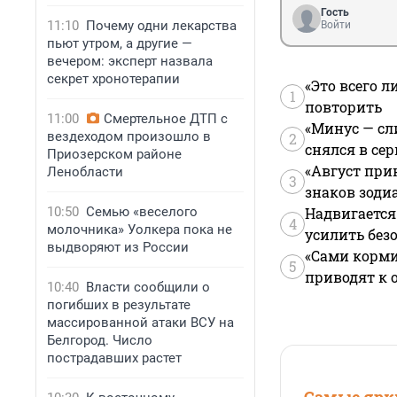
Гость
11:10
Почему одни лекарства
Войти
пьют утром, а другие —
вечером: эксперт назвала
секрет хронотерапии
«Это всего л
1
повторить
11:00
Смертельное ДТП с
«Минус — сл
вездеходом произошло в
2
снялся в се
Приозерском районе
«Август при
Ленобласти
3
знаков зоди
10:50
Семью «веселого
Надвигается
4
молочника» Уолкера пока не
усилить без
выдворяют из России
«Сами корми
5
приводят к 
10:40
Власти сообщили о
погибших в результате
массированной атаки ВСУ на
Белгород. Число
пострадавших растет