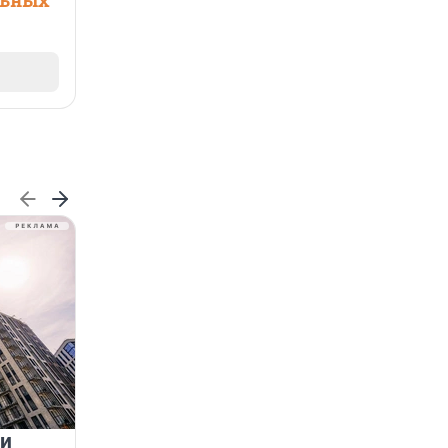
льных
 и
На водоёмах Ленобласти