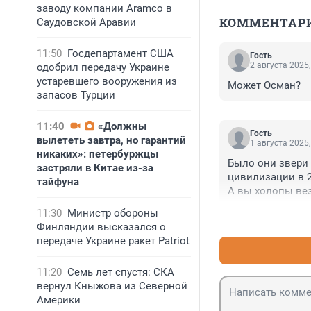
заводу компании Aramco в
КОММЕНТАР
Саудовской Аравии
11:50
Госдепартамент США
Гость
2 августа 2025,
одобрил передачу Украине
устаревшего вооружения из
Может Осман?
запасов Турции
11:40
«Должны
Гость
вылететь завтра, но гарантий
1 августа 2025,
никаких»: петербуржцы
Было они звери 
застряли в Китае из-за
цивилизации в 21
тайфуна
А вы холопы вез
Мы не рабы , ра
11:30
Министр обороны
Финляндии высказался о
передаче Украине ракет Patriot
11:20
Семь лет спустя: СКА
вернул Кныжова из Северной
Америки