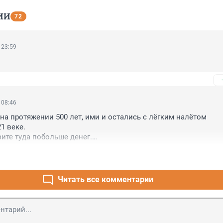
ИИ
72
 23:59
 08:46
на протяжении 500 лет, ими и остались с лёгким налётом 
 веке.

ите туда побольше денег.

бы не мы , за еду и порошковое вино родину продадите.
Читать все комментарии