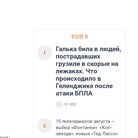
ТОП 5
Галька била в людей,
1
пострадавших
грузили в скорые на
лежаках. Что
происходило в
Геленджике после
атаки БПЛА
91 850
15 телесериалов августа —
2
выбор «Фонтанки»: «Коп-
звезда», новые «Тед Лассо»
люч-