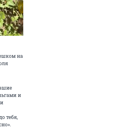
мешком на
июля
ывшие
ньгами и
ли
о тебя,
сно».