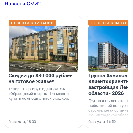
Новости СМИ2
НОВОСТИ КОМПАНИЙ
НОВОСТИ КОМПАНИ
Скидка до 880 000 рублей
Группа Аквилон 
на готовое жильё*
клиентоориентир
застройщик Лени
Теперь квартиру в сданном ЖК
области» 2026
«Образцовый квартал 14» можно
купить со специальной скидкой.
Группа Аквилон стала 
победителей конкурса 
строительная организа
Ленинградской области 
номинации «Самый
6 августа, 18:00
6 августа, 16:50
клиентоориентированн
застройщик Ленинград