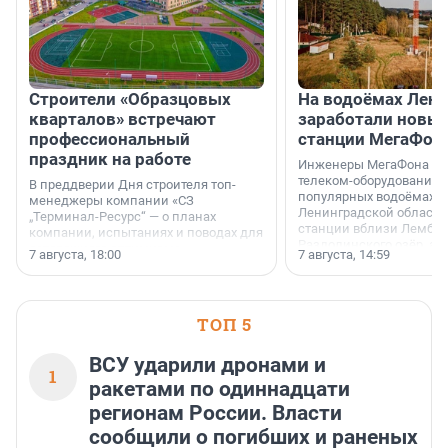
Строители «Образцовых
На водоёмах Лен
кварталов» встречают
заработали новы
профессиональный
станции МегаФон
праздник на работе
Инженеры МегаФона ус
телеком-оборудование 
В преддверии Дня строителя топ-
популярных водоёмах
менеджеры компании «СЗ
Ленинградской области
„Терминал-Ресурс“ — о планах
станции вблизи Лембол
компании, испытаниях и поводах для
Раздолинского озёр, а 
осторожного оптимизма.
7 августа, 18:00
7 августа, 14:59
недалеко от Большого Т
водопада.
ТОП 5
ВСУ ударили дронами и
1
ракетами по одиннадцати
регионам России. Власти
сообщили о погибших и раненых