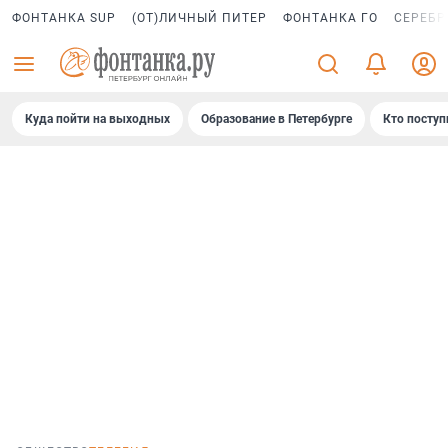
ФОНТАНКА SUP
(ОТ)ЛИЧНЫЙ ПИТЕР
ФОНТАНКА ГО
СЕРЕБР
Куда пойти на выходных
Образование в Петербурге
Кто поступ