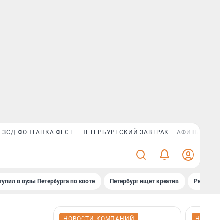
ЗСД ФОНТАНКА ФЕСТ
ПЕТЕРБУРГСКИЙ ЗАВТРАК
АФИША PLUS
тупил в вузы Петербурга по квоте
Петербург ищет креатив
Рейтинги
НОВОСТИ КОМПАНИЙ
НОВОС