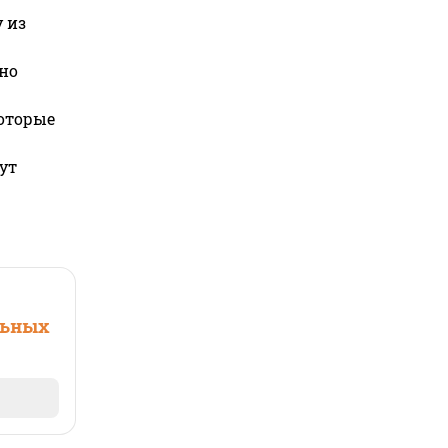
 из
но
которые
ут
льных