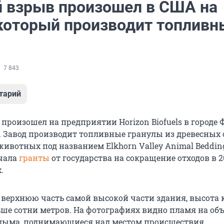
взрыв произошел в США на
 который производит топливн
7 843
тарий
роизошел на предприятии Horizon Biofuels в городе
). Завод производит топливные гранулы из древесных 
ивотных под названием Elkhorn Valley Animal Bedding
чала
гранты
от государства на сокращение отходов в 20
.
верхнюю часть самой высокой части здания, высота 
ьше сотни метров. На фотографиях видно пламя на объ
дыма, поднимающиеся над местом происшествия.