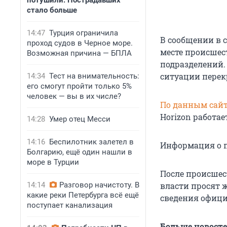
потушили. Пострадавших
стало больше
14:47
Турция ограничила
В сообщении в 
проход судов в Черное море.
месте происшес
Возможная причина — БПЛА
подразделений.
ситуации перек
14:34
Тест на внимательность:
его смогут пройти только 5%
человек — вы в их числе?
По данным сайта
Horizon работает
14:28
Умер отец Месси
14:16
Беспилотник залетел в
Информация о п
Болгарию, ещё один нашли в
море в Турции
После происшес
14:14
Разговор начистоту. В
власти просят 
какие реки Петербурга всё ещё
сведения офици
поступает канализация
Больше новост