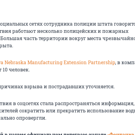
социальных сетях сотрудника полиции штата говоритс
твия работают несколько полицейских и пожарных
 Большая часть территории вокруг места чрезвычайн
рыта.
 Nebraska Manufacturing Extension Partnership
, в ком
 10 человек.
ричинах взрыва и пострадавших уточняется.
твия в соцсетях стала распространяться информация,
жителей сократить или прекратить использование воды
ально опровергли.
ей в нашем официальном телеграм-канале
«Фонтанка