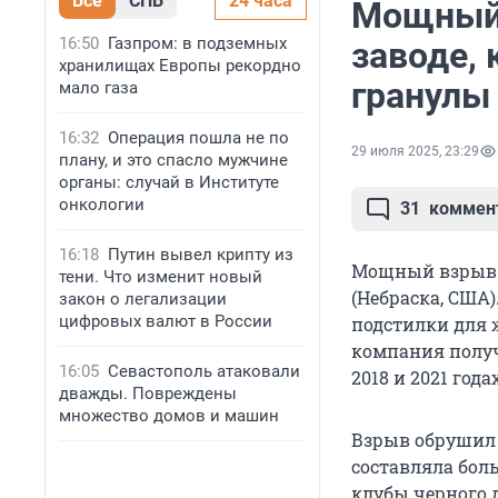
Все
СПБ
24 часа
Мощный 
16:50
Газпром: в подземных
заводе,
хранилищах Европы рекордно
гранулы
мало газа
16:32
Операция пошла не по
29 июля 2025, 23:29
плану, и это спасло мужчине
органы: случай в Институте
онкологии
31
коммен
16:18
Путин вывел крипту из
Мощный взрыв п
тени. Что изменит новый
(Небраска, США
закон о легализации
цифровых валют в России
подстилки для ж
компания полу
16:05
Севастополь атаковали
2018 и 2021 годах
дважды. Повреждены
множество домов и машин
Взрыв обрушил 
составляла бол
клубы черного 