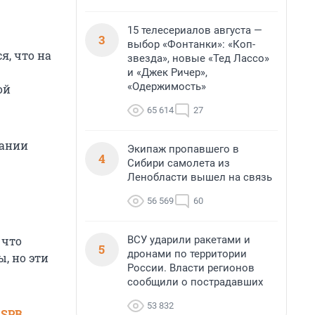
15 телесериалов августа —
3
выбор «Фонтанки»: «Коп-
я, что на
звезда», новые «Тед Лассо»
и «Джек Ричер»,
«Одержимость»
ой
65 614
27
пании
Экипаж пропавшего в
4
Сибири самолета из
Ленобласти вышел на связь
56 569
60
ВСУ ударили ракетами и
 что
5
дронами по территории
, но эти
России. Власти регионов
сообщили о пострадавших
53 832
 SPB