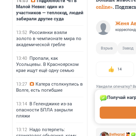
14:03
Подробности ЧП в
online»
. Подпис
Малой Невке: один из
участников — теплоход, людей
забирали другие суда
Женя А
корреспонд
13:52
Россиянки взяли
золото в чемпионате мира по
академической гребле
Взрыв
Завод
13:40
Пропали, как
Усольцевы. В Красноярском
14
крае ищут ещё одну семью
13:27
Катера столкнулись в
Увидели опечатку? В
Волге, есть погибшие
Получай нагр
13:14
В Геленджике из-за
опасности БПЛА закрыли
пляжи
КОММЕНТАР
13:12
Надо потерпеть:
Belfegrad
стоматолог объяснил, кому