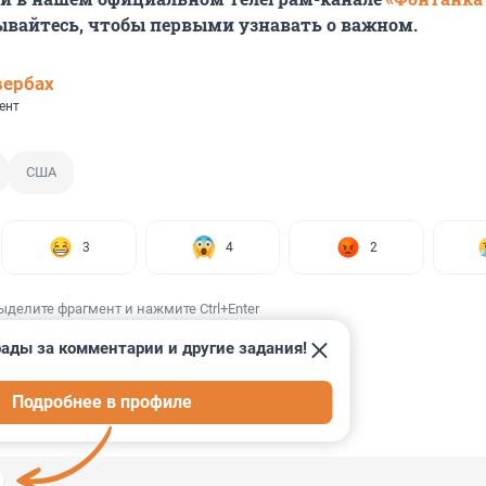
ывайтесь, чтобы первыми узнавать о важном.
вербах
ент
США
3
4
2
ыделите фрагмент и нажмите Ctrl+Enter
ады за комментарии и другие задания!
Подробнее в профиле
ИИ
31