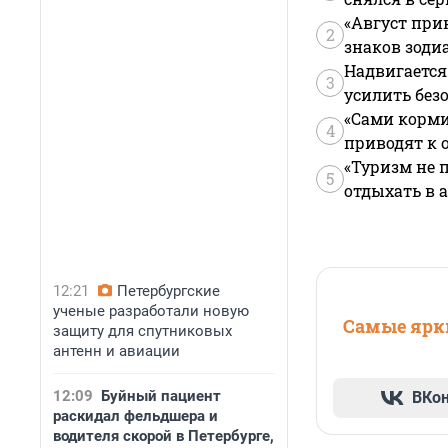
«Август при
2
знаков зоди
Надвигается
3
усилить без
«Сами корми
4
приводят к 
«Туризм не 
5
отдыхать в а
12:21
Петербургские
ученые разработали новую
Самые ярки
защиту для спутниковых
антенн и авиации
12:09
Буйный пациент
ВКо
раскидал фельдшера и
водителя скорой в Петербурге,