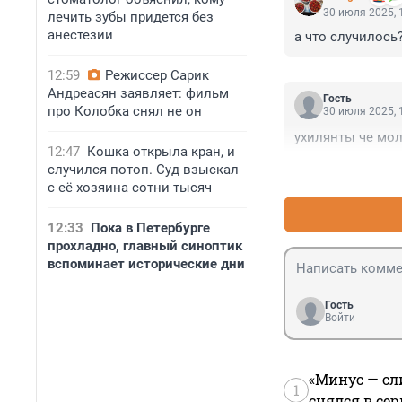
30 июля 2025, 
лечить зубы придется без
анестезии
а что случилось
12:59
Режиссер Сарик
Андреасян заявляет: фильм
Гость
про Колобка снял не он
30 июля 2025, 
ухилянты че мо
12:47
Кошка открыла кран, и
случился потоп. Суд взыскал
с её хозяина сотни тысяч
12:33
Пока в Петербурге
прохладно, главный синоптик
вспоминает исторические дни
Гость
Войти
«Минус — сл
1
снялся в се