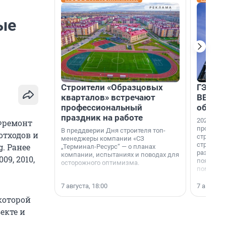
ые
Строители «Образцовых
ГЭС, м
кварталов» встречают
ВВП: в
профессиональный
об ист
праздник на работе
2026-й —
 Фремонт
професси
В преддверии Дня строителя топ-
отходов и
строителе
менеджеры компании «СЗ
строителя
. Ранее
„Терминал-Ресурс“ — о планах
раз. В ГК
компании, испытаниях и поводах для
09, 2010,
появился
осторожного оптимизма.
поменяла
7 августа, 18:00
7 августа,
которой
екте и