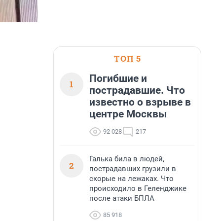
ТОП 5
Погибшие и
1
пострадавшие. Что
известно о взрыве в
центре Москвы
92 028
217
Галька била в людей,
2
пострадавших грузили в
скорые на лежаках. Что
происходило в Геленджике
после атаки БПЛА
85 918