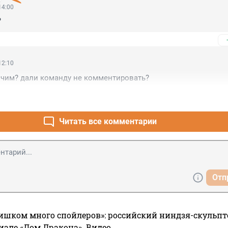
14:00
?
12:10
лчим? дали команду не комментировать?
Читать все комментарии
Отп
ишком много спойлеров»: российский ниндзя-скульпт
риале «Дом Дракона». Видео