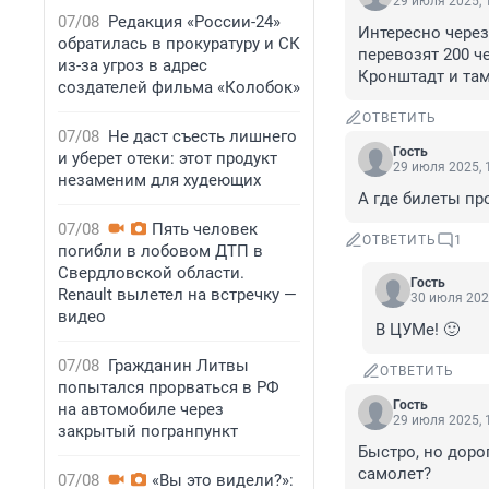
29 июля 2025, 
07/08
Редакция «России-24»
Интересно через
обратилась в прокуратуру и СК
перевозят 200 ч
из-за угроз в адрес
Кронштадт и там
создателей фильма «Колобок»
ОТВЕТИТЬ
07/08
Не даст съесть лишнего
Гость
и уберет отеки: этот продукт
29 июля 2025, 
незаменим для худеющих
А где билеты про
07/08
Пять человек
ОТВЕТИТЬ
1
погибли в лобовом ДТП в
Свердловской области.
Гость
Renault вылетел на встречку —
30 июля 202
видео
В ЦУМе! 🙂
07/08
Гражданин Литвы
ОТВЕТИТЬ
попытался прорваться в РФ
Гость
на автомобиле через
29 июля 2025, 
закрытый погранпункт
Быстро, но доро
самолет?
07/08
«Вы это видели?»: