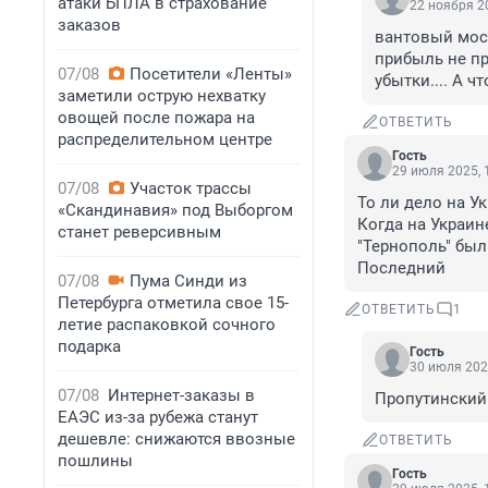
атаки БПЛА в страхование
22 ноября 20
заказов
вантовый мост
прибыль не пр
07/08
Посетители «Ленты»
убытки.... А ч
заметили острую нехватку
овощей после пожара на
ОТВЕТИТЬ
распределительном центре
Гость
29 июля 2025, 
07/08
Участок трассы
То ли дело на Ук
«Скандинавия» под Выборгом
Когда на Украин
станет реверсивным
"Тернополь" был 
Последний
07/08
Пума Синди из
Петербурга отметила свое 15-
ОТВЕТИТЬ
1
летие распаковкой сочного
подарка
Гость
30 июля 202
07/08
Интернет-заказы в
Пропутинский 
ЕАЭС из-за рубежа станут
дешевле: снижаются ввозные
ОТВЕТИТЬ
пошлины
Гость