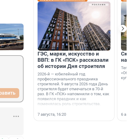
ГЭС, марки, искусство и
Скидка
ВВП: в ГК «ПСК» рассказали
на гот
об истории Дня строителя
Теперь к
«Образцо
2026-й — юбилейный год
купить с
профессионального праздника
строителей. 9 августа 2026 года День
строителя будет отмечаться в 70-й
равить
раз. В ГК «ПСК» напомнили о том, как
появился праздник и как
поменялась роль строительства.
7 августа, 16:20
6 августа,