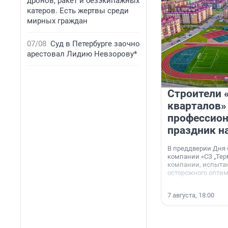
дронов, ракет и безэкипажных
катеров. Есть жертвы среди
мирных граждан
07/08
Суд в Петербурге заочно
арестовал Лидию Невзорову*
Строители 
кварталов»
профессио
праздник н
В преддверии Дня
компании «СЗ „Тер
компании, испытан
осторожного опти
7 августа, 18:00