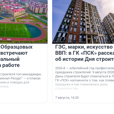
«Образцовых
ГЭС, марки, искусство
 встречают
ВВП: в ГК «ПСК» расск
нальный
об истории Дня строит
а работе
2026-й — юбилейный год профессио
праздника строителей. 9 августа 2026
 строителя топ-менеджеры
День строителя будет отмечаться в 70
минал-Ресурс“ — о планах
ГК «ПСК» напомнили о том, как появ
иях и поводах для
праздник и как поменялась роль
мизма.
строительства.
7 августа, 16:20