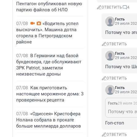
Пентагон опубликовал новую
ОТВЕТИТЬ
4
партию файлов об НЛО
Гость
07/08
«Водитель успел
29 июля 202
выскочить». Машина дотла
Потому что эт
сгорела в Петроградском
районе
ОТВЕТИТЬ
Гость
07/08
В Германии над базой
29 июля 202
бундесвера, где обслуживают
Потому что Шо
ЗРК Patriot, заметили
неизвестные дроны
ОТВЕТИТЬ
07/08
Как приготовить
Гость
29 июля 202
настоящее мороженое дома: 3
проверенных рецепта
Гость
29 июля 20
Потому что э
07/08
«Одиссея» Кристофера
Нолана собрала в прокате
Гоп-стоп
больше миллиарда долларов
ОТВЕТИТЬ