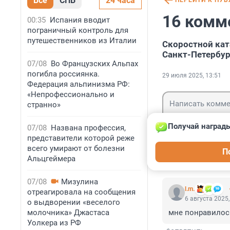
Все
СПБ
24 часа
ПЕРЕЙТИ К ПУ
16 комм
00:35
Испания вводит
пограничный контроль для
путешественников из Италии
Скоростной кат
Санкт-Петербур
07/08
Во Французских Альпах
погибла россиянка.
29 июля 2025, 13:51
Федерация альпинизма РФ:
«Непрофессионально и
странно»
Получай награды
07/08
Названа профессия,
представители которой реже
Гость
всего умирают от болезни
П
Войти
Альцгеймера
07/08
Мизулина
l.m.
отреагировала на сообщения
6 августа 2025,
о выдворении «веселого
молочника» Джастаса
мне понравилос
Уолкера из РФ