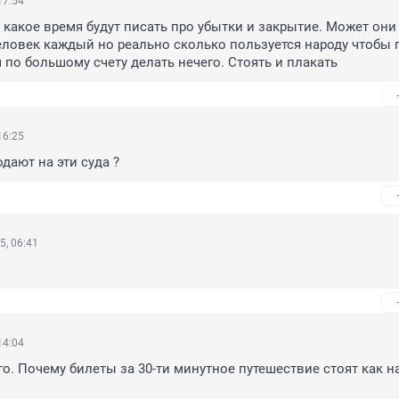
17:54
 какое время будут писать про убытки и закрытие. Может они 
еловек каждый но реально сколько пользуется народу чтобы п
 по большому счету делать нечего. Стоять и плакать
16:25
дают на эти суда ?
5, 06:41
14:04
го. Почему билеты за 30-ти минутное путешествие стоят как на