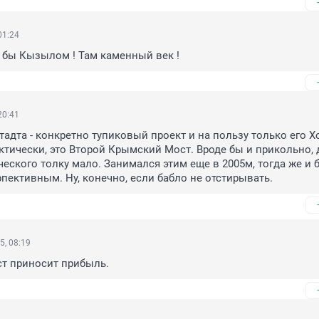
01:24
 бы Кызылом ! Там каменный век !
20:41
адта - конкретно тупиковый проект и на пользу только его Хо
ктически, это Второй Крымский Мост. Вроде бы и прикольно, д
еского толку мало. Занимался этим еще в 2005м, тогда же и 
пективным. Ну, конечно, если бабло не отстирывать.
5, 08:19
т приносит прибыль.