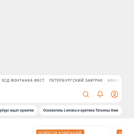
ЗСД ФОНТАНКА ФЕСТ
ПЕТЕРБУРГСКИЙ ЗАВТРАК
АФИША PLUS
рбург ищет креатив
Основатель Levrana и критика Татьяны Ким
Зач
НОВОСТИ КОМПАНИЙ
НОВОС