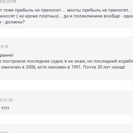
25, 22:58
 тоже прибыль не приносит.... мосты прибыль не приносят... 
иносят ( ну кроме платных)... да и поликлиники вообще - одни
то - должны?
19:15
раине!

е построили последнее судно я не знаю, но последний кораб
закончен в 2006, хотя заложен в 1991. Почти 20 лет назад!

5, 01:23
????