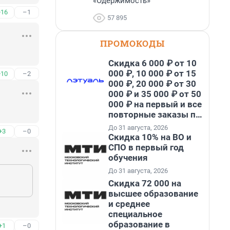
«Одержимость»
+16
–1
57 895
ПРОМОКОДЫ
Скидка 6 000 ₽ от 10
000 ₽, 10 000 ₽ от 15
+10
–2
000 ₽, 20 000 ₽ от 30
000 ₽ и 35 000 ₽ от 50
000 ₽ на первый и все
повторные заказы по
промокоду НАБЕРИ
До 31 августа, 2026
+3
–0
Скидка 10% на ВО и
СПО в первый год
обучения
До 31 августа, 2026
Скидка 72 000 на
высшее образование
и среднее
специальное
образование в
+1
–0