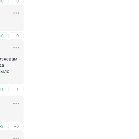
+0
–0
+0
–0
зяевам - 
а 
было 
+1
–1
+2
–0