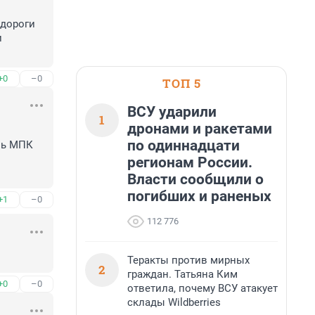
дороги 
 
+0
–0
ТОП 5
ВСУ ударили
1
дронами и ракетами
по одиннадцати
ль МПК 
регионам России.
Власти сообщили о
погибших и раненых
+1
–0
112 776
Теракты против мирных
2
граждан. Татьяна Ким
+0
–0
ответила, почему ВСУ атакует
склады Wildberries