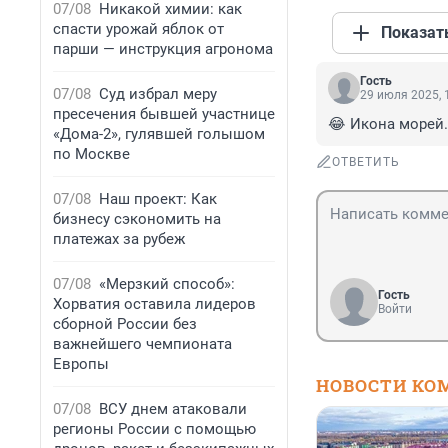
07/08
Никакой химии: как
спасти урожай яблок от
Показат
парши — инструкция агронома
Гость
07/08
Суд избрал меру
29 июля 2025, 
пресечения бывшей участнице
😂 Икона морей.
«Дома-2», гулявшей голышом
по Москве
ОТВЕТИТЬ
07/08
Наш проект: Как
бизнесу сэкономить на
платежах за рубеж
07/08
«Мерзкий способ»:
Гость
Хорватия оставила лидеров
Войти
сборной России без
важнейшего чемпионата
Европы
НОВОСТИ КО
07/08
ВСУ днем атаковали
регионы России с помощью