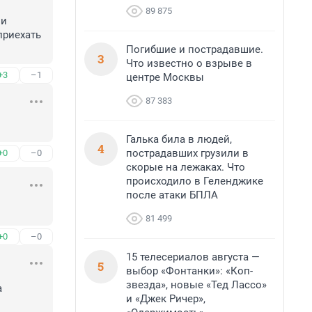
89 875
и 
риехать 
Погибшие и пострадавшие.
3
Что известно о взрыве в
+3
–1
центре Москвы
87 383
Галька била в людей,
4
пострадавших грузили в
+0
–0
скорые на лежаках. Что
происходило в Геленджике
после атаки БПЛА
81 499
+0
–0
15 телесериалов августа —
5
выбор «Фонтанки»: «Коп-
звезда», новые «Тед Лассо»
 
и «Джек Ричер»,