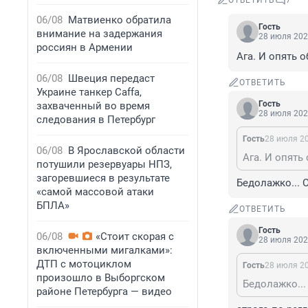
ОТВЕТИТЬ
7
06/08
Матвиенко обратила
Гость
внимание на задержания
28 июля 202
россиян в Армении
Ага. И опять о
06/08
Швеция передаст
ОТВЕТИТЬ
Украине танкер Caffa,
Гость
захваченный во время
28 июля 202
следования в Петербург
Гость
28 июля 20
06/08
В Ярославской области
Ага. И опять
потушили резервуары НПЗ,
загоревшиеся в результате
Бедолажко... 
«самой массовой атаки
БПЛА»
ОТВЕТИТЬ
Гость
06/08
«Стоит скорая с
28 июля 202
включенными мигалками»:
ДТП с мотоциклом
Гость
28 июля 20
произошло в Выборгском
Бедолажко...
районе Петербурга — видео