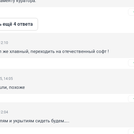
ламенту куратора.
ь ещё 4 ответа
12:10
 же хлавный, переходить на отечественный софт !
5, 14:05
шли, похоже
12:04
лям и укрытиям сидеть будем…..