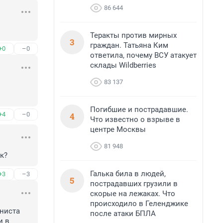
86 644
Теракты против мирных
3
граждан. Татьяна Ким
+0
–0
ответила, почему ВСУ атакует
склады Wildberries
83 137
Погибшие и пострадавшие.
4
+4
–0
Что известно о взрыве в
центре Москвы
81 948
к?
Галька била в людей,
+3
–3
5
пострадавших грузили в
скорые на лежаках. Что
происходило в Геленджике
иста 
после атаки БПЛА
 в 