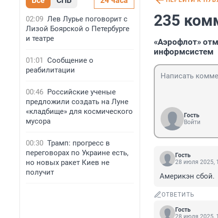
Все
СПБ
24 часа
ПЕРЕЙТИ К ПУ
235 ком
02:09
Лев Лурье поговорит с
Лизой Боярской о Петербурге
и театре
«Аэрофлот» отм
информсистем
01:01
Сообщение о
реабилитации
00:46
Российские ученые
предложили создать на Луне
«кладбище» для космического
Гость
мусора
Войти
00:30
Трамп: прогресс в
переговорах по Украине есть,
Гость
но новых ракет Киев не
28 июля 2025, 
получит
Америкэн сбой.
ОТВЕТИТЬ
Гость
28 июля 2025, 