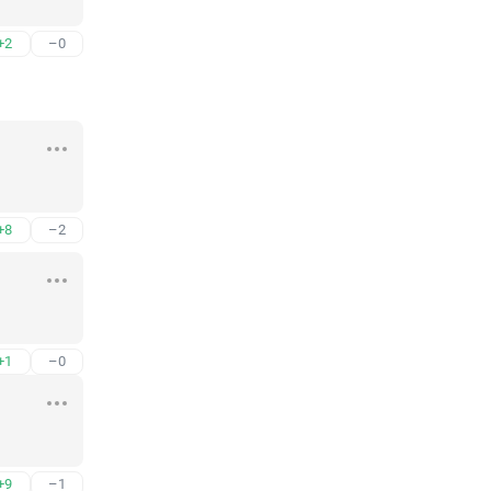
+2
–0
+8
–2
+1
–0
+9
–1