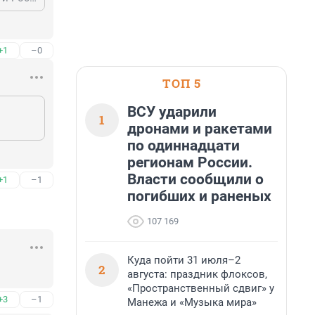
+1
–0
ТОП 5
ВСУ ударили
1
дронами и ракетами
по одиннадцати
регионам России.
Власти сообщили о
+1
–1
погибших и раненых
107 169
Куда пойти 31 июля–2
2
августа: праздник флоксов,
«Пространственный сдвиг» у
+3
–1
Манежа и «Музыка мира»