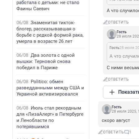
работала с детьми: не стало
Фаины Саевич
А что случил
06/08
Знаменитая тикток-
ОТВЕТИТЬ
блогер, рассказывавшая о
Гость
борьбе с редкой формой рака,
28 июля 202
умерла в возрасте 26 лет
Гость
28 июля 20
06/08
Два золота с одной
А что случи
вышки: Терновой снова
победил в Париже
С ними весьм
ОТВЕТИТЬ
06/08
Politico: обмен
разведданными между США и
Показат
Украиной активизировался
Гость
06/08
Июль стал рекордным
28 июля 2025, 
для «ЛизаАлерт» в Петербурге
и Ленобласти по
скоро август
потерявшимся
ОТВЕТИТЬ
1