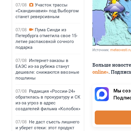
07/08
Участок трассы
«Скандинавия» под Выборгом
станет реверсивным
07/08
Пума Синди из
Петербурга отметила свое 15-
летие распаковкой сочного
подарка
Источник: 
meteovesti.r
07/08
Интернет-заказы в
Больше новост
ЕАЭС из-за рубежа станут
online»
. Подпис
дешевле: снижаются ввозные
пошлины
Мы соз
07/08
Редакция «России-24»
обратилась в прокуратуру и СК
Подпис
из-за угроз в адрес
создателей фильма «Колобок»
07/08
Не даст съесть лишнего
и уберет отеки: этот продукт