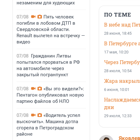
незаменим для худеющих
ПО ТЕМЕ
07/08
Пять человек
погибли в лобовом ДТП в
В небе над Пе
Свердловской области.
28 июня, 18:45
Renault вылетел на встречку —
видео
В Петербурге
17 мая, 10:20
07/08
Гражданин Литвы
Через Петербу
попытался прорваться в РФ
на автомобиле через
28 июля, 10:54
закрытый погранпункт
Жара накрыла
07/08
«Вы это видели?»:
6 июня, 10:01
Пентагон опубликовал новую
Наслаждаемся
партию файлов об НЛО
дни
07/08
«Водитель успел
29 июля, 12:33
выскочить». Машина дотла
сгорела в Петроградском
районе
Яковле