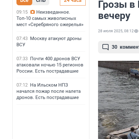
Все
СПБ
24 часа
Грозы в
09:15
Неизведанное.
вечеру
Топ-10 самых живописных
мест «Серебряного ожерелья»
28 июля 2025, 08:12
07:43
Москву атакуют дроны
ВСУ
30
коммен
07:33
Почти 400 дронов ВСУ
атаковали ночью 15 регионов
России. Есть пострадавшие
07:12
На Ильском НПЗ
начался пожар после налета
дронов. Есть пострадавшие