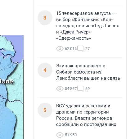
15 телесериалов августа —
3
выбор «Фонтанки»: «Коп-
звезда», новые «Тед Лассо»
и «Джек Ричер»,
«Одержимость»
62 016
27
Экипаж пропавшего в
4
Сибири самолета из
Ленобласти вышел на связь
54 867
60
ВСУ ударили ракетами и
5
дронами по территории
России. Власти регионов
сообщили о пострадавших
51 950