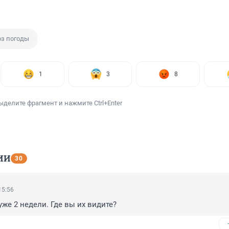
оз погоды
1
3
8
ыделите фрагмент и нажмите Ctrl+Enter
ИИ
30
15:56
уже 2 недели. Где вы их видите?