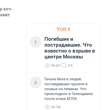
ер юго-
тавит
ТОП 5
Погибшие и
1
пострадавшие. Что
известно о взрыве в
центре Москвы
89 621
216
Галька била в людей,
2
пострадавших грузили в
скорые на лежаках. Что
происходило в Геленджике
после атаки БПЛА
83 736