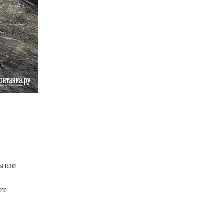
выше
ет