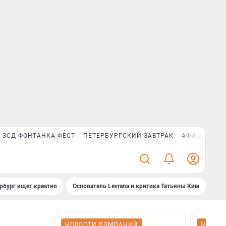
ЗСД ФОНТАНКА ФЕСТ
ПЕТЕРБУРГСКИЙ ЗАВТРАК
АФИША PLUS
рбург ищет креатив
Основатель Levrana и критика Татьяны Ким
Зач
НОВОСТИ КОМПАНИЙ
НОВОС