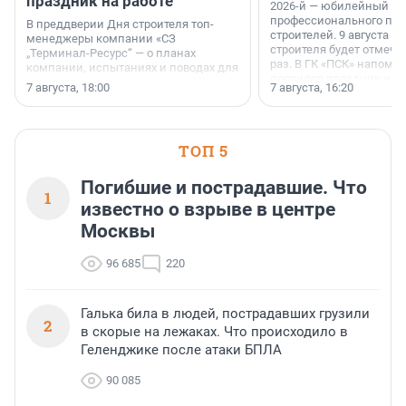
праздник на работе
2026-й — юбилейный го
профессионального пр
В преддверии Дня строителя топ-
строителей. 9 августа 2
менеджеры компании «СЗ
строителя будет отмечат
„Терминал-Ресурс“ — о планах
раз. В ГК «ПСК» напомни
компании, испытаниях и поводах для
появился праздник и к
осторожного оптимизма.
7 августа, 18:00
7 августа, 16:20
поменялась роль строит
ТОП 5
Погибшие и пострадавшие. Что
1
известно о взрыве в центре
Москвы
96 685
220
Галька била в людей, пострадавших грузили
2
в скорые на лежаках. Что происходило в
Геленджике после атаки БПЛА
90 085