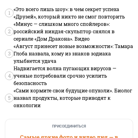
«Это всего лишь шоу»: в чем секрет успеха
1
«Друзей», который никто не смог повторить
«Минус — слишком много спойлеров»:
2
российский ниндзя-скульптор снялся в
сериале «Дом Дракона». Видео
«Август принесет новые возможности»: Тамара
3
Глоба назвала, кому из знаков зодиака
улыбнется удача
Надвигается волна пугающих вирусов —
4
ученые потребовали срочно усилить
безопасность
«Сами кормите свои будущие опухоли». Биолог
5
назвал продукты, которые приводят к
онкологии
ПРИСОЕДИНИТЬСЯ
Самые яркие фото и видео дня — в