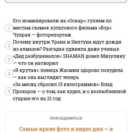
Его номинировали на «Оскар»: гуляем по
1
местам съемок культового фильма «Вор»
Чухрая — фоторепортаж
Почему внутри Урана и Нептуна идут дожди
2
из алмазов? Разгадка удивила даже ученых
«Дед разбушевался»: SHAMAN довел Мизулину
3
— что он натворил
«Я крутая»: певица Жасмин здорово похудела
4
— как она выглядит теперь
«За месяц сбросил 15 килограммов»: Влад
5
Прохоров — о том, как худел, и о возлюбленной
старше его на 21 год
ПРИСОЕДИНИТЬСЯ
Самые яркие фото и видео дня — в