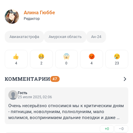
Алина Гюббе
Редактор
Авиакатастрофа
Амурская область
Ан-24
4
2
0
4
23
КОММЕНТАРИИ
47
Гость
25 июля 2025, 02:06
Очень несерьёзно относимся мы к критическим дням 
- пятницам, новолуниям, полнолуниям, мало 
молимся, воспринимаем дальние поездки и даже 
перелёты как "само собой разумеется", а это, между 
+0
–0
прочим, всегда смена парадигмы для человека, 