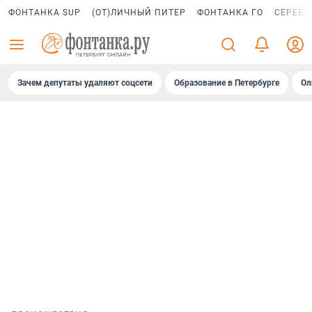
ФОНТАНКА SUP
(ОТ)ЛИЧНЫЙ ПИТЕР
ФОНТАНКА ГО
СЕРЕБР
Зачем депутаты удаляют соцсети
Образование в Петербурге
Ол