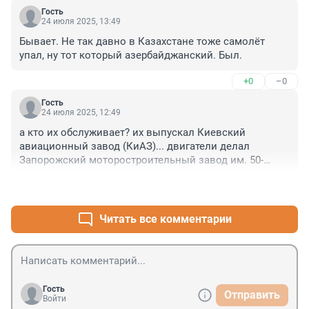
который путешествует, почти всегда перелёт, 
Гость
особенно если он бывает в нашей жизни достаточно 
24 июля 2025, 13:49
редко, означает какую-то смену уклона в жизни. 
Бывает. Не так давно в Казахстане тоже самолёт 
Хорошо бы, если не смену, а подтверждение 
упал, ну тот который азербайджанский. Был.
текущего/предыдущего курса, с которым всё есть/
было нормально. Но всё же чаще перемены. Поэтому, 
+0
–0
нужно молиться, делать то, что заповедал Господь, 
прислушиваться к близким и родным, и летать только 
Гость
24 июля 2025, 12:49
когда реально нет других вариантов, пока наши 
правители не наведут порядок, пока не будут на 
а кто их обслуживает? их выпускал Киевский 
местных линиях новые российские самолёты.
авиационный завод (КиАЗ)... двигатели делал 
Запорожский моторостроительный завод им. 50-
летия Великой Октябрьской социалистической 
+1
–0
революции
Читать все комментарии
Гость
Отправить
Войти