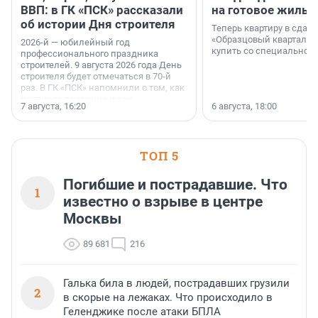
ВВП: в ГК «ПСК» рассказали
на готовое жильё
об истории Дня строителя
Теперь квартиру в сда
«Образцовый квартал 1
2026-й — юбилейный год
купить со специальной 
профессионального праздника
строителей. 9 августа 2026 года День
строителя будет отмечаться в 70-й
раз. В ГК «ПСК» напомнили о том, как
появился праздник и как
7 августа, 16:20
6 августа, 18:00
поменялась роль строительства.
ТОП 5
Погибшие и пострадавшие. Что
1
известно о взрыве в центре
Москвы
89 681
216
Галька била в людей, пострадавших грузили
2
в скорые на лежаках. Что происходило в
Геленджике после атаки БПЛА