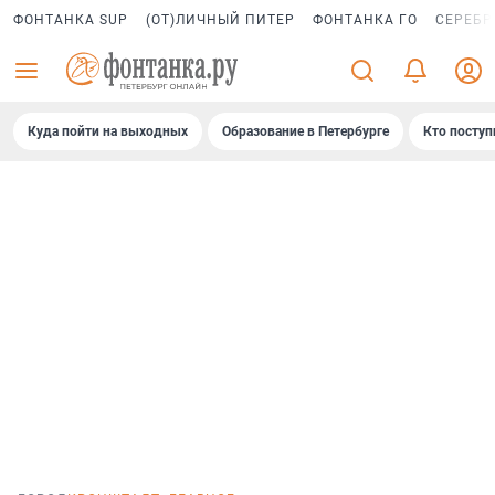
ФОНТАНКА SUP
(ОТ)ЛИЧНЫЙ ПИТЕР
ФОНТАНКА ГО
СЕРЕБР
Куда пойти на выходных
Образование в Петербурге
Кто поступ