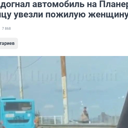
 догнал автомобиль на Плане
ицу увезли пожилую женщин
7 868
тариев