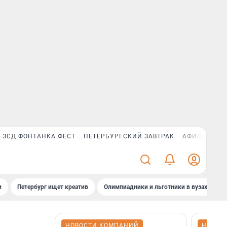
ЗСД ФОНТАНКА ФЕСТ
ПЕТЕРБУРГСКИЙ ЗАВТРАК
АФИША PLUS
и
Петербург ищет креатив
Олимпиадники и льготники в вузах СПб
НОВОСТИ КОМПАНИЙ
НОВОС