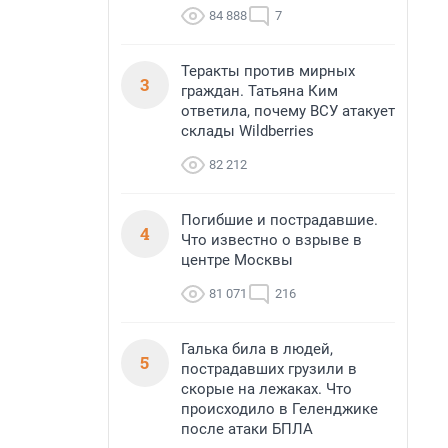
84 888
7
Теракты против мирных
3
граждан. Татьяна Ким
ответила, почему ВСУ атакует
склады Wildberries
82 212
Погибшие и пострадавшие.
4
Что известно о взрыве в
центре Москвы
81 071
216
Галька била в людей,
5
пострадавших грузили в
скорые на лежаках. Что
происходило в Геленджике
после атаки БПЛА