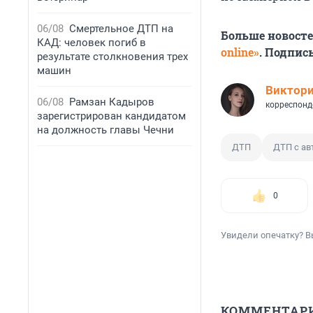
06/08
Смертельное ДТП на
Больше новост
КАД: человек погиб в
online»
. Подпис
результате столкновения трех
машин
Виктор
06/08
Рамзан Кадыров
корреспонд
зарегистрирован кандидатом
на должность главы Чечни
ДТП
ДТП с ав
0
Увидели опечатку? В
КОММЕНТАР