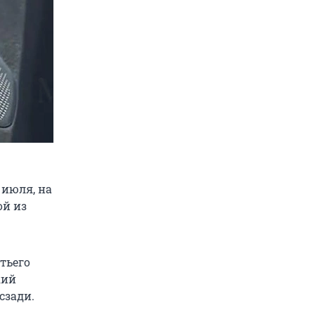
 июля, на
ой из
тьего
кий
сзади.