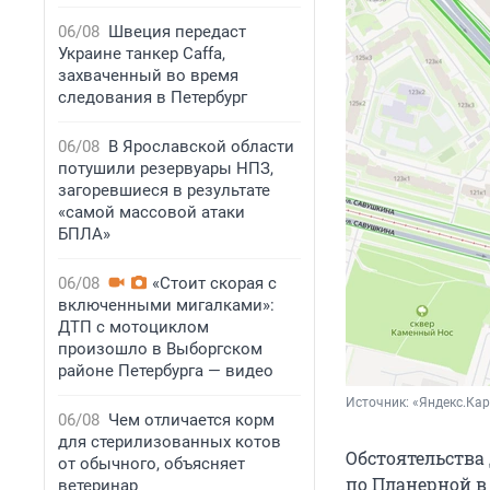
06/08
Швеция передаст
Украине танкер Caffa,
захваченный во время
следования в Петербург
06/08
В Ярославской области
потушили резервуары НПЗ,
загоревшиеся в результате
«самой массовой атаки
БПЛА»
06/08
«Стоит скорая с
включенными мигалками»:
ДТП с мотоциклом
произошло в Выборгском
районе Петербурга — видео
Источник: 
«Яндекс.Ка
06/08
Чем отличается корм
для стерилизованных котов
Обстоятельства
от обычного, объясняет
по Планерной в
ветеринар