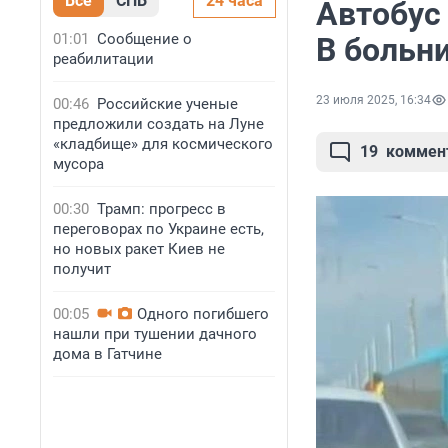
Все
СПБ
24 часа
Автобус
01:01
Сообщение о
В больн
реабилитации
23 июля 2025, 16:34
00:46
Российские ученые
предложили создать на Луне
«кладбище» для космического
19
коммен
мусора
00:30
Трамп: прогресс в
переговорах по Украине есть,
но новых ракет Киев не
получит
00:05
Одного погибшего
нашли при тушении дачного
дома в Гатчине