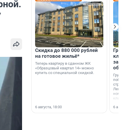
рной.
у
Скидка до 880 000 рублей
Группа
на готовое жильё*
клиен
застро
Теперь квартиру в сданном ЖК
област
«Образцовый квартал 14» можно
купить со специальной скидкой.
Группа А
победите
строител
Ленингра
номинац
клиенто
застройщ
6 августа, 18:00
6 августа,
области»