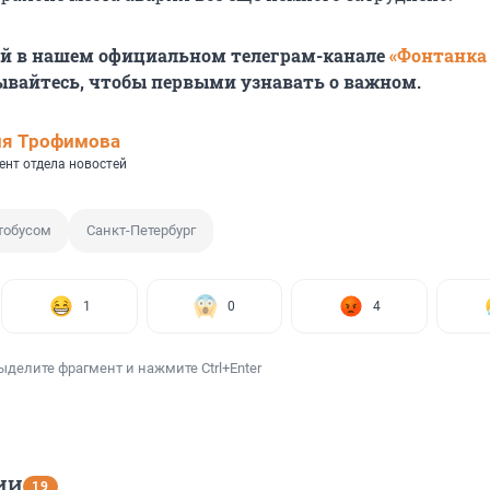
ей в нашем официальном телеграм-канале
«Фонтанка
ывайтесь, чтобы первыми узнавать о важном.
ия Трофимова
ент отдела новостей
тобусом
Санкт-Петербург
1
0
4
ыделите фрагмент и нажмите Ctrl+Enter
ИИ
19