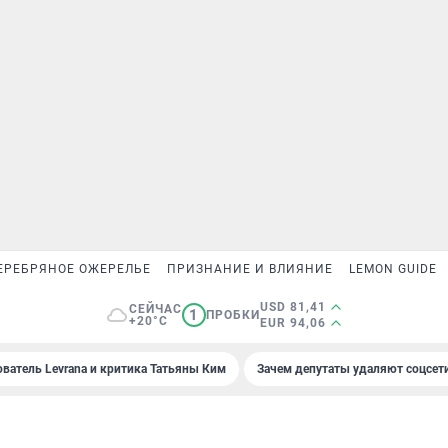
ЕРЕБРЯНОЕ ОЖЕРЕЛЬЕ
ПРИЗНАНИЕ И ВЛИЯНИЕ
LEMON GUIDE
USD 81,41
СЕЙЧАС
1
ПРОБКИ
+20°C
EUR 94,06
ователь Levrana и критика Татьяны Ким
Зачем депутаты удаляют соцсет