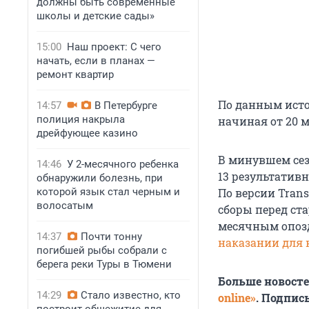
должны быть современные
школы и детские сады»
15:00
Наш проект: С чего
начать, если в планах —
ремонт квартир
По данным исто
14:57
В Петербурге
полиция накрыла
начиная от 20 
дрейфующее казино
В минувшем сезо
14:46
У 2-месячного ребенка
13 результативн
обнаружили болезнь, при
которой язык стал черным и
По версии Trans
волосатым
сборы перед ста
месячным опозд
14:37
Почти тонну
наказании для 
погибшей рыбы собрали с
берега реки Туры в Тюмени
Больше новост
14:29
Стало известно, кто
online»
. Подпис