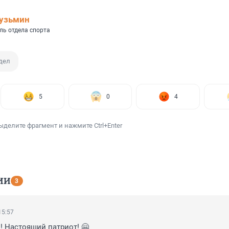
узьмин
ль отдела спорта
дел
5
0
4
ыделите фрагмент и нажмите Ctrl+Enter
ИИ
3
15:57
 Настоящий патриот! 🤗