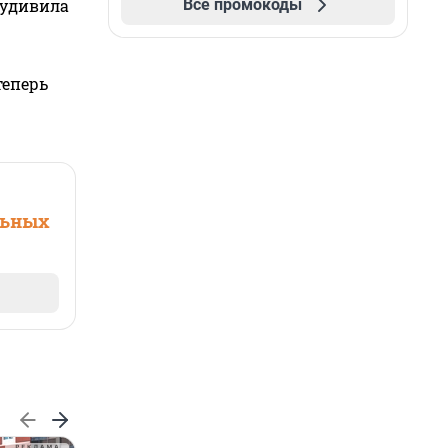
Все промокоды
 удивила
теперь
льных