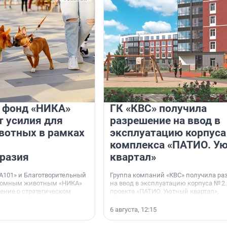
и фонд «НИКА»
ГК «КВС» получила
 усилия для
разрешение на ввод в
вотных в рамках
эксплуатацию корпуса
комплекса «ПАТИО. У
разия
квартал»
А101» и Благотворительный
Группа компаний «КВС» получила р
домным животным «НИКА»
на ввод в эксплуатацию корпуса № 2
ние о стратегическом
проекта «ПАТИО. Уютный квартал»,
расположенного во Всеволожском р
Ленинградской области.
6 августа, 12:15