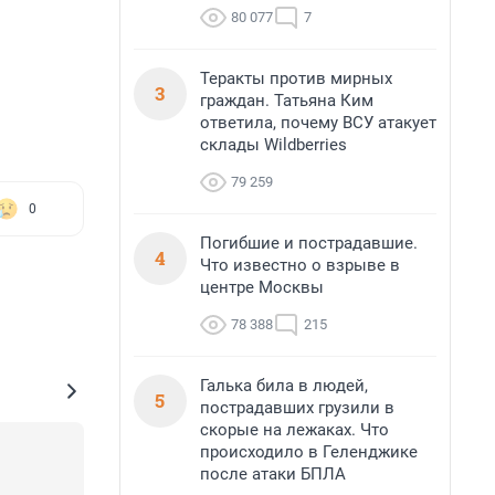
80 077
7
Теракты против мирных
3
граждан. Татьяна Ким
ответила, почему ВСУ атакует
склады Wildberries
79 259
0
Погибшие и пострадавшие.
4
Что известно о взрыве в
центре Москвы
78 388
215
Галька била в людей,
5
пострадавших грузили в
скорые на лежаках. Что
происходило в Геленджике
после атаки БПЛА