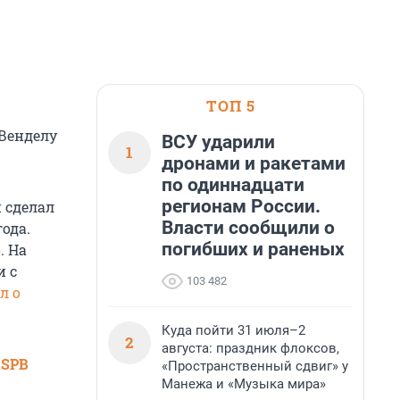
ТОП 5
 Венделу
ВСУ ударили
1
дронами и ракетами
по одиннадцати
регионам России.
и сделал
Власти сообщили о
ода.
погибших и раненых
. На
и с
103 482
л о
Куда пойти 31 июля–2
2
августа: праздник флоксов,
 SPB
«Пространственный сдвиг» у
Манежа и «Музыка мира»