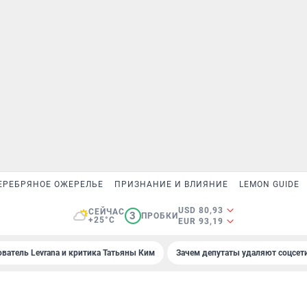
ЕРЕБРЯНОЕ ОЖЕРЕЛЬЕ
ПРИЗНАНИЕ И ВЛИЯНИЕ
LEMON GUIDE
USD 80,93
СЕЙЧАС
3
ПРОБКИ
+25°C
EUR 93,19
ователь Levrana и критика Татьяны Ким
Зачем депутаты удаляют соцсет