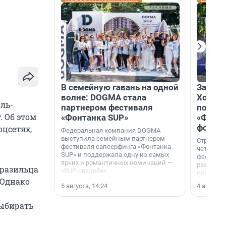
В семейную гавань на одной
Зажгли
волне: DOGMA стала
Холдин
ль-
партнером фестиваля
посети
. Об этом
«Фонтанка SUP»
«Фонта
фотоз
оцсетях,
Федеральная компания DOGMA
выступила семейным партнером
Строител
фестиваля сапсерфинга «Фонтанка
четверты
SUP» и поддержала одну из самых
фестивал
ярких и романтичных номинаций —
раз комп
бразильца
«SUP-свадьба».
привезти
 Однако
и подари
5 августа, 14:24
4 августа,
посетите
.
необычно
выбирать