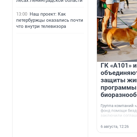
лесах Ленинградской области
13:00
Наш проект: Как
петербуржцы оказались почти
что внутри телевизора
ГК «А101» 
объединяют
защиты жи
программы
биоразнооб
Группа компаний «
фонд помощи без
заключили соглаше
сотрудничестве.
6 августа, 12:26