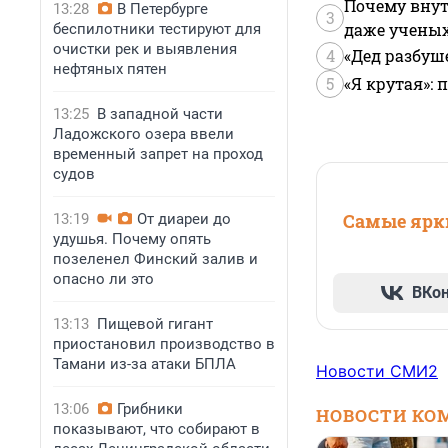
Почему внут
13:28
В Петербурге
3
даже учены
беспилотники тестируют для
очистки рек и выявления
4
«Дед разбуш
нефтяных пятен
5
«Я крутая»:
13:25
В западной части
Ладожского озера ввели
временный запрет на проход
судов
Самые ярки
13:19
От диареи до
удушья. Почему опять
позеленел Финский залив и
опасно ли это
ВКо
13:13
Пищевой гигант
приостановил производство в
Тамани из-за атаки БПЛА
Новости СМИ2
13:06
Грибники
НОВОСТИ КО
показывают, что собирают в