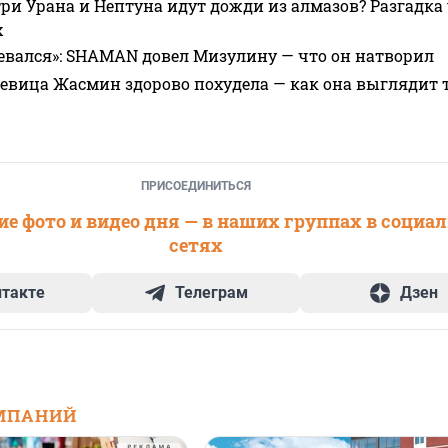
ри Урана и Нептуна идут дожди из алмазов? Разгадка
х
евался»: SHAMAN довел Мизулину — что он натворил
 певица Жасмин здорово похудела — как она выглядит 
ПРИСОЕДИНИТЬСЯ
е фото и видео дня — в наших группах в социа
сетях
нтакте
Телеграм
Дзен
МПАНИЙ