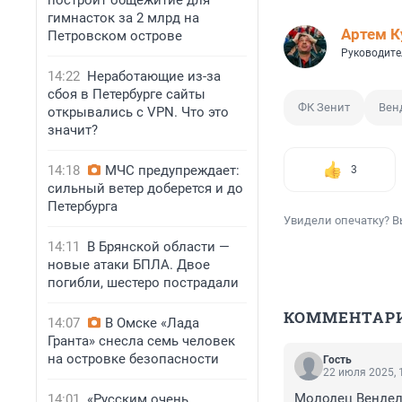
построит общежитие для
гимнасток за 2 млрд на
Артем К
Петровском острове
Руководите
14:22
Неработающие из-за
сбоя в Петербурге сайты
ФК Зенит
Вен
открывались с VPN. Что это
значит?
14:18
МЧС предупреждает:
3
сильный ветер доберется и до
Петербурга
Увидели опечатку? В
14:11
В Брянской области —
новые атаки БПЛА. Двое
погибли, шестеро пострадали
КОММЕНТАР
14:07
В Омске «Лада
Гранта» снесла семь человек
на островке безопасности
Гость
22 июля 2025, 
Молодец Вендел!
14:01
«Русским очень