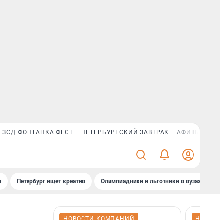
ЗСД ФОНТАНКА ФЕСТ
ПЕТЕРБУРГСКИЙ ЗАВТРАК
АФИША PLUS
и
Петербург ищет креатив
Олимпиадники и льготники в вузах СПб
НОВОСТИ КОМПАНИЙ
НОВОС