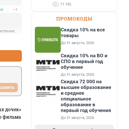
71 192
+0
–1
ПРОМОКОДЫ
Скидка 10% на все
етение.
товары
+1
–1
До 31 августа, 2026
Скидка 10% на ВО и
СПО в первый год
обучения
До 31 августа, 2026
Скидка 72 000 на
высшее образование
равить
и среднее
специальное
образование в
ых дочек»
первый год обучения
го фильма
До 31 августа, 2026