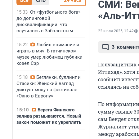
Все
СПБ
24 часа
СМИ: Вен
15:33
От «футбольного бога»
«Аль-Ит
до допинговой
дисквалификации: что
случилось с Заболотным
22 июля 2025, 12:42
15:22
Любил внимание и
3
коммент
играть в мяч. В гатчинском
музее умер любимец публики
козёл Сэр
Полузащитник «
Иттихад», хотя
15:18
Беглянки, буллинг и
сообщил извест
Стасики: Женский взгляд
ссылаясь на со
диктует моду на фестивале
«Окно в Европу»
По информации 
15:10
Берега Финского
сумму свыше 30
залива размываются. Новый
сам Вендел откл
закон поможет их укреплять
Журналист утве
между арабским