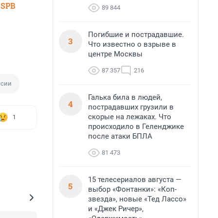
 SPB
89 844
Погибшие и пострадавшие.
3
Что известно о взрыве в
центре Москвы
87 357
216
ссии
Галька била в людей,
4
пострадавших грузили в
скорые на лежаках. Что
1
происходило в Геленджике
после атаки БПЛА
81 473
15 телесериалов августа —
5
выбор «Фонтанки»: «Коп-
звезда», новые «Тед Лассо»
и «Джек Ричер»,