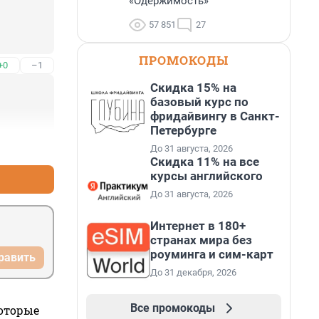
«Одержимость»
57 851
27
ПРОМОКОДЫ
+0
–1
Скидка 15% на
базовый курс по
фридайвингу в Санкт-
Петербурге
+1
–1
До 31 августа, 2026
Скидка 11% на все
курсы английского
До 31 августа, 2026
Интернет в 180+
странах мира без
роуминга и сим-карт
равить
До 31 декабря, 2026
Все промокоды
которые