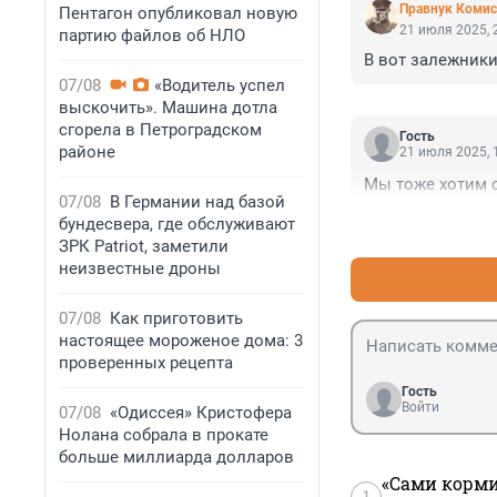
Правнук Комис
Пентагон опубликовал новую
21 июля 2025, 
партию файлов об НЛО
В вот залежники
07/08
«Водитель успел
выскочить». Машина дотла
сгорела в Петроградском
Гость
районе
21 июля 2025, 
Мы тоже хотим с
07/08
В Германии над базой
бундесвера, где обслуживают
ЗРК Patriot, заметили
неизвестные дроны
07/08
Как приготовить
настоящее мороженое дома: 3
проверенных рецепта
Гость
Войти
07/08
«Одиссея» Кристофера
Нолана собрала в прокате
больше миллиарда долларов
«Сами корми
1