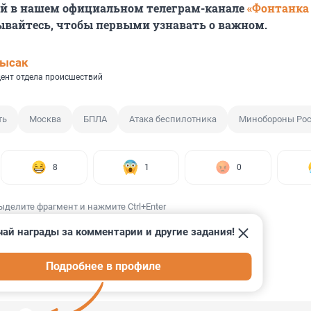
ей в нашем официальном телеграм-канале
«Фонтанка
ывайтесь, чтобы первыми узнавать о важном.
Лысак
ент отдела происшествий
ть
Москва
БПЛА
Атака беспилотника
Минобороны Ро
8
1
0
ыделите фрагмент и нажмите Ctrl+Enter
ай награды за комментарии и другие задания!
Подробнее в профиле
ИИ
14