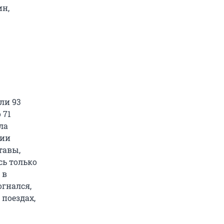
ин,
ли 93
 71
ла
нии
тавы,
сь только
 в
огнался,
 поездах,