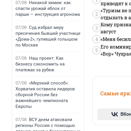
07/08
Никакой химии: как
приводят к 
спасти урожай яблок от
«Туризм не 
2
парши — инструкция агронома
отдыхать в а
Кому призна
07/08
Суд избрал меру
3
август
пресечения бывшей участнице
4
«Меня бесил
«Дома-2», гулявшей голышом
по Москве
Его номинир
5
«Вор» Чухра
07/08
Наш проект: Как
бизнесу сэкономить на
платежах за рубеж
07/08
«Мерзкий способ»:
Хорватия оставила лидеров
Самые ярки
сборной России без
важнейшего чемпионата
Европы
ВКо
07/08
ВСУ днем атаковали
регионы России с помощью