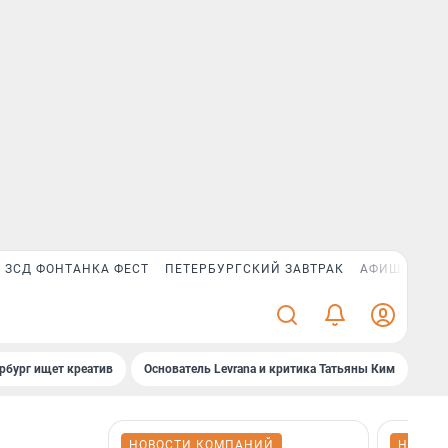
ЗСД ФОНТАНКА ФЕСТ
ПЕТЕРБУРГСКИЙ ЗАВТРАК
АФИША PLUS
рбург ищет креатив
Основатель Levrana и критика Татьяны Ким
Зач
НОВОСТИ КОМПАНИЙ
НОВОС