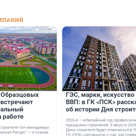
МПАНИЙ
«Образцовых
ГЭС, марки, искусство
 встречают
ВВП: в ГК «ПСК» расск
нальный
об истории Дня строит
а работе
2026-й — юбилейный год профессио
праздника строителей. 9 августа 2026
 строителя топ-менеджеры
День строителя будет отмечаться в 70
минал-Ресурс“ — о планах
ГК «ПСК» напомнили о том, как появ