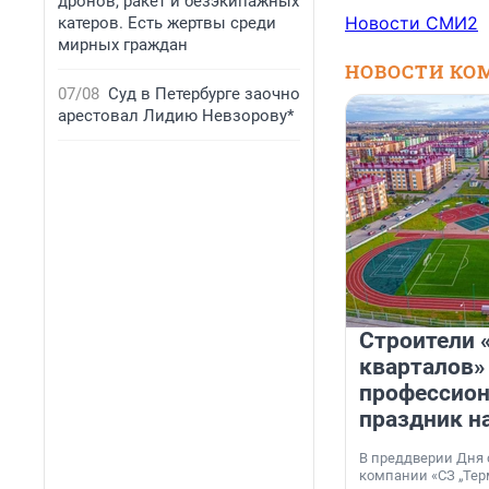
дронов, ракет и безэкипажных
Новости СМИ2
катеров. Есть жертвы среди
мирных граждан
НОВОСТИ КО
07/08
Суд в Петербурге заочно
арестовал Лидию Невзорову*
Строители 
кварталов»
профессио
праздник н
В преддверии Дня
компании «СЗ „Тер