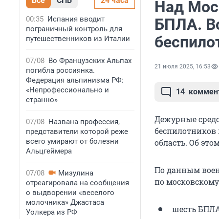
Все
СПБ
24 часа
Над Мос
00:35
Испания вводит
БПЛА. В
пограничный контроль для
беспило
путешественников из Италии
07/08
Во Французских Альпах
21 июля 2025, 16:53
погибла россиянка.
Федерация альпинизма РФ:
«Непрофессионально и
14
коммен
странно»
Дежурные средс
07/08
Названа профессия,
беспилотников 
представители которой реже
всего умирают от болезни
область. Об эт
Альцгеймера
По данным военн
07/08
Мизулина
по московскому
отреагировала на сообщения
о выдворении «веселого
молочника» Джастаса
шесть БПЛА
Уолкера из РФ