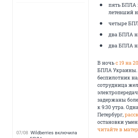
пять БПЛА 
летевший н
четыре БПЛ
два БПЛА н
два БПЛА н
В ночь
с 19 на 
БПЛА Украины. П
беспилотник на
сотрудница жел
электропереда
задержаны боле
к 9:30 утра. Од
Петербург,
расс
остановки умень
читайте в мате
07/08
Wildberries включила