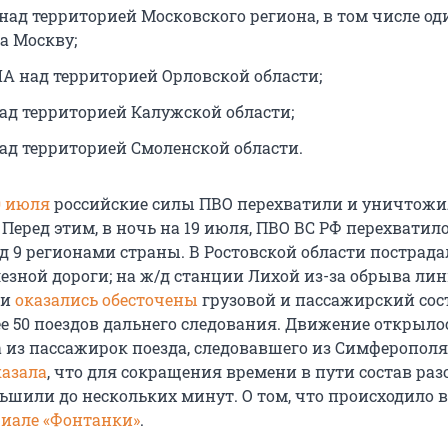
над территорией Московского региона, в том числе од
а Москву;
А над территорией Орловской области;
ад территорией Калужской области;
ад территорией Смоленской области.
20 июля
российские силы ПВО перехватили и уничтожи
еред этим, в ночь на 19 июля, ПВО ВС РФ перехватило
д 9 регионами страны. В Ростовской области пострада
езной дороги; на ж/д станции Лихой из-за обрыва ли
чи
оказались обесточены
грузовой и пассажирский сос
е 50 поездов дальнего следования. Движение открыло
на из пассажирок поезда, следовавшего из Симферополя
казала
, что для сокращения времени в пути состав раз
шили до нескольких минут. О том, что происходило в
риале «Фонтанки»
.