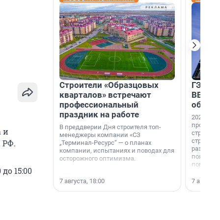
Строители «Образцовых
ГЭС, м
кварталов» встречают
ВВП: в
профессиональный
об ист
праздник на работе
2026-й —
професси
В преддверии Дня строителя топ-
 и
строителе
менеджеры компании «СЗ
строителя
 РФ.
„Терминал-Ресурс“ — о планах
раз. В ГК
компании, испытаниях и поводах для
появился
осторожного оптимизма.
поменяла
до 15:00
7 августа, 18:00
7 августа,