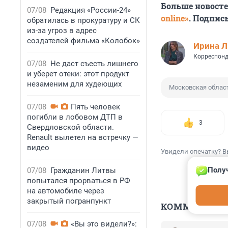
Больше новост
07/08
Редакция «России-24»
online»
. Подпис
обратилась в прокуратуру и СК
из-за угроз в адрес
создателей фильма «Колобок»
Ирина 
Корреспонд
07/08
Не даст съесть лишнего
и уберет отеки: этот продукт
незаменим для худеющих
Московская облас
07/08
Пять человек
погибли в лобовом ДТП в
3
Свердловской области.
Renault вылетел на встречку —
видео
Увидели опечатку? В
Получ
07/08
Гражданин Литвы
попытался прорваться в РФ
на автомобиле через
закрытый погранпункт
КОММЕНТАР
07/08
«Вы это видели?»: