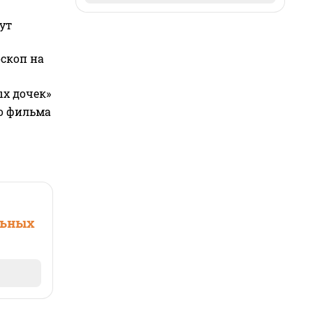
ут
оскоп на
ых дочек»
го фильма
льных