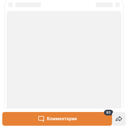
Проекты
Мобильное приложение
Google Play
App Store
App Gallery
RuStore
Мы в соцсетях
Контактные данные для Роскомнадзора и государственных органов
«Фонтанка» — петербургское сетевое издание, где можно найти не только
новости Петербурга, но и последние новости дня, и все важное и
80
интересное, что происходит в России и в мире. Здесь вы отыщете
наиболее значимые происшествия, новости Санкт-Петербурга, последние
Комментарии
новости бизнеса, а также события в обществе, культуре, искусстве.
Политика и власть, бизнес и недвижимость, дороги и автомобили,