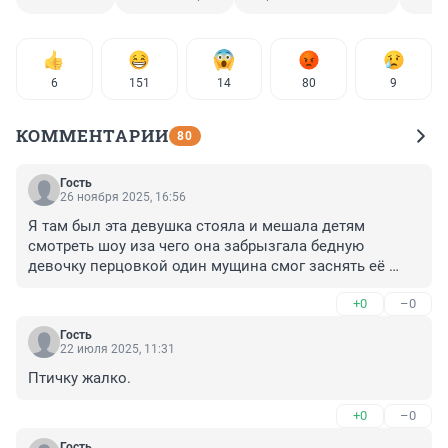
6
151
14
80
9
КОММЕНТАРИИ
80
Гость
26 ноября 2025, 16:56
Я там был эта девушка стояла и мешала детям 
смотреть шоу иза чего она забрызгала бедную 
девочку перцовкой один мущина смог заснять её 
лицо что остальные не смогли. Кроме девочки 
+0
–0
пострадали и люди в том числе моя мама папа и 
остальные. Надеюсь эту женщину посадят .
Гость
22 июля 2025, 11:31
Птичку жалко.
+0
–0
Гость