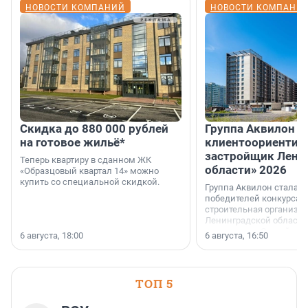
НОВОСТИ КОМПАНИЙ
НОВОСТИ КОМПАНИ
Скидка до 880 000 рублей
Группа Аквилон 
на готовое жильё*
клиентоориентир
застройщик Лени
Теперь квартиру в сданном ЖК
области» 2026
«Образцовый квартал 14» можно
купить со специальной скидкой.
Группа Аквилон стала 
победителей конкурса 
строительная организа
Ленинградской области 
номинации «Самый
6 августа, 18:00
6 августа, 16:50
клиентоориентированн
застройщик Ленинград
области».
ТОП 5