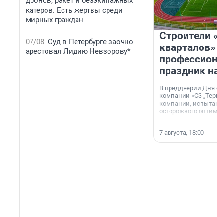
дронов, ракет и безэкипажных
катеров. Есть жертвы среди
мирных граждан
Строители 
07/08
Суд в Петербурге заочно
кварталов»
арестовал Лидию Невзорову*
профессио
праздник н
В преддверии Дня
компании «СЗ „Тер
компании, испытан
осторожного опти
7 августа, 18:00