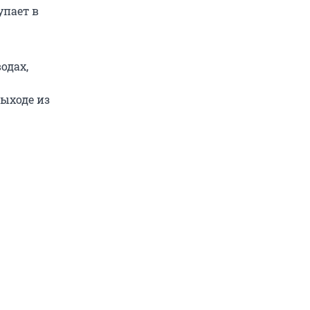
упает в
одах,
ыходе из