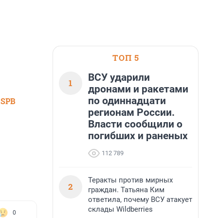
ТОП 5
ВСУ ударили
1
дронами и ракетами
по одиннадцати
 SPB
регионам России.
Власти сообщили о
погибших и раненых
112 789
Теракты против мирных
2
граждан. Татьяна Ким
ответила, почему ВСУ атакует
склады Wildberries
0