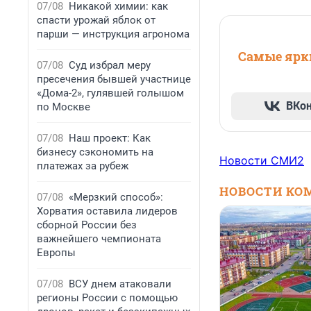
07/08
Никакой химии: как
спасти урожай яблок от
парши — инструкция агронома
Самые ярки
07/08
Суд избрал меру
пресечения бывшей участнице
«Дома-2», гулявшей голышом
ВКо
по Москве
07/08
Наш проект: Как
бизнесу сэкономить на
Новости СМИ2
платежах за рубеж
НОВОСТИ КО
07/08
«Мерзкий способ»:
Хорватия оставила лидеров
сборной России без
важнейшего чемпионата
Европы
07/08
ВСУ днем атаковали
регионы России с помощью