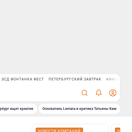
ЗСД ФОНТАНКА ФЕСТ
ПЕТЕРБУРГСКИЙ ЗАВТРАК
АФИША PLUS
рбург ищет креатив
Основатель Levrana и критика Татьяны Ким
Зач
НОВОСТИ КОМПАНИЙ
НОВОС