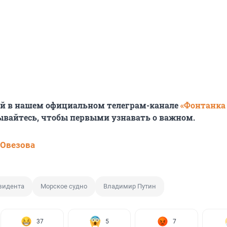
ей в нашем официальном телеграм-канале
«Фонтанка
ывайтесь, чтобы первыми узнавать о важном.
 Овезова
зидента
Морское судно
Владимир Путин
37
5
7