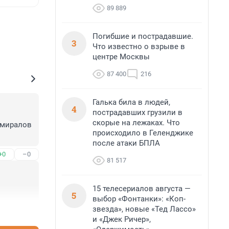
89 889
Погибшие и пострадавшие.
3
Что известно о взрыве в
центре Москвы
87 400
216
Галька била в людей,
4
пострадавших грузили в
скорые на лежаках. Что
миралов 
происходило в Геленджике
после атаки БПЛА
+0
–0
81 517
15 телесериалов августа —
5
выбор «Фонтанки»: «Коп-
звезда», новые «Тед Лассо»
+1
–0
и «Джек Ричер»,