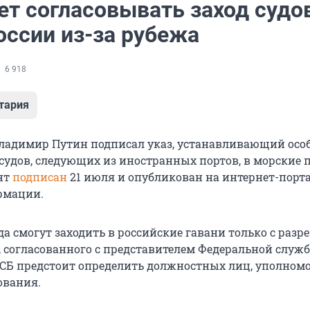
ет согласовывать заход судо
оссии из-за рубежа
6 918
тария
ладимир Путин подписал указ, устанавливающий осо
 судов, следующих из иностранных портов, в морские 
нт
подписан
21 июля и опубликован на интернет-порт
рмации.
да смогут заходить в российские гавани только с раз
, согласованного с представителем Федеральной служ
ФСБ предстоит определить должностных лиц, уполно
ования.