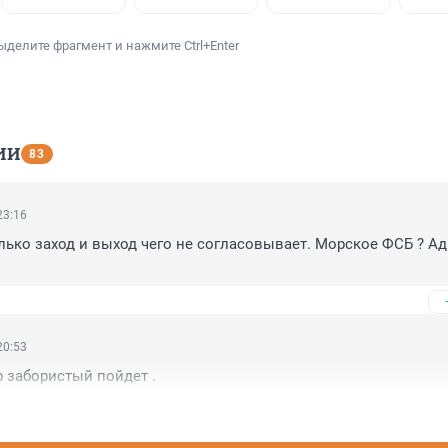
ыделите фрагмент и нажмите Ctrl+Enter
ИИ
83
23:16
лько заход и выход чего не согласовывает. Морское ФСБ ? Ад
20:53
 забористый пойдет .