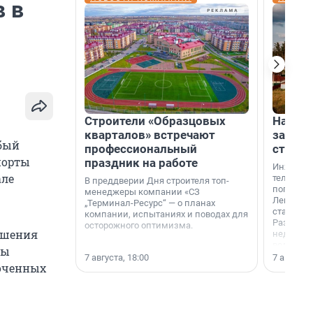
в в
Строители «Образцовых
На вод
кварталов» встречают
зарабо
бый
профессиональный
станци
порты
праздник на работе
Инженер
але
телеком-
В преддверии Дня строителя топ-
популярн
менеджеры компании «СЗ
Ленингра
„Терминал-Ресурс“ — о планах
станции 
компании, испытаниях и поводах для
Раздолин
осторожного оптимизма.
решения
недалеко
водопада
бы
7 августа, 18:00
7 августа,
моченных