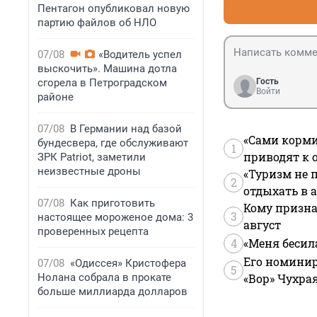
Пентагон опубликовал новую
партию файлов об НЛО
07/08
«Водитель успел
выскочить». Машина дотла
сгорела в Петроградском
Гость
Войти
районе
07/08
В Германии над базой
«Сами корми
бундесвера, где обслуживают
1
приводят к 
ЗРК Patriot, заметили
неизвестные дроны
«Туризм не 
2
отдыхать в а
07/08
Как приготовить
Кому призна
3
настоящее мороженое дома: 3
август
проверенных рецепта
4
«Меня бесил
Его номинир
07/08
«Одиссея» Кристофера
5
Нолана собрала в прокате
«Вор» Чухра
больше миллиарда долларов