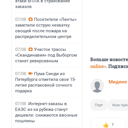
атаки БПЛА в страхование
заказов
07/08
Посетители «Ленты»
заметили острую нехватку
овощей после пожара на
распределительном центре
07/08
Участок трассы
«Скандинавия» под Выборгом
Больше новост
станет реверсивным
online»
. Подпис
07/08
Пума Синди из
Петербурга отметила свое 15-
Мидене
летие распаковкой сочного
подарка
07/08
Интернет-заказы в
Порт
Указ пре
ЕАЭС из-за рубежа станут
дешевле: снижаются ввозные
пошлины
7