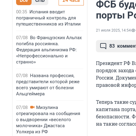
Все
СПБ
24 часа
ФСБ буд
00:35
Испания вводит
порты Р
пограничный контроль для
путешественников из Италии
21 июля 2025, 14:54
07/08
Во Французских Альпах
погибла россиянка.
83
коммен
Федерация альпинизма РФ:
«Непрофессионально и
странно»
Президент РФ В
порядок захода
07/08
Названа профессия,
России. Докуме
представители которой реже
правовой инфо
всего умирают от болезни
Альцгеймера
Теперь такие су
07/08
Мизулина
капитана порта
отреагировала на сообщения
безопасности. 
о выдворении «веселого
на такие соглас
молочника» Джастаса
Уолкера из РФ