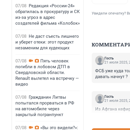
07/08
Редакция «России-24»
обратилась в прокуратуру и СК
Увидели опечатку? В
из-за угроз в адрес
создателей фильма «Колобок»
07/08
Не даст съесть лишнего
и уберет отеки: этот продукт
КОММЕНТАР
незаменим для худеющих
Гость
07/08
Пять человек
21 июля 2025, 
погибли в лобовом ДТП в
ФСБ уже куда то
Свердловской области.
давать начнут ?
Renault вылетел на встречку —
видео
07/08
Гражданин Литвы
Гость
21 июля 2025, 
попытался прорваться в РФ
на автомобиле через
Из Афгана кефир
закрытый погранпункт
07/08
«Вы это видели?»: