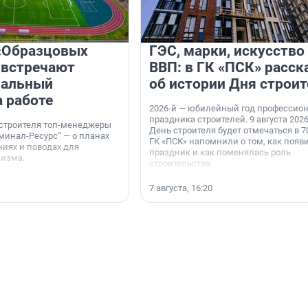
«Образцовых
ГЭС, марки, искусство
 встречают
ВВП: в ГК «ПСК» расск
нальный
об истории Дня строит
а работе
2026-й — юбилейный год профессио
праздника строителей. 9 августа 2026
 строителя топ-менеджеры
День строителя будет отмечаться в 70
минал-Ресурс“ — о планах
ГК «ПСК» напомнили о том, как появ
иях и поводах для
праздник и как поменялась роль
мизма.
строительства.
7 августа, 16:20