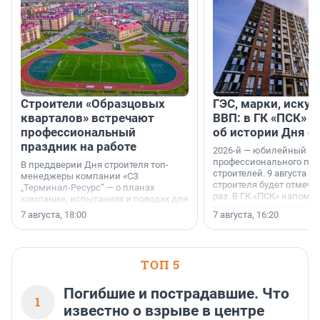
Строители «Образцовых
ГЭС, марки, искус
кварталов» встречают
ВВП: в ГК «ПСК» р
профессиональный
об истории Дня с
праздник на работе
2026-й — юбилейный го
профессионального пр
В преддверии Дня строителя топ-
строителей. 9 августа 2
менеджеры компании «СЗ
строителя будет отмечат
„Терминал-Ресурс“ — о планах
раз. В ГК «ПСК» напомни
компании, испытаниях и поводах для
появился праздник и к
осторожного оптимизма.
7 августа, 18:00
7 августа, 16:20
поменялась роль строит
ТОП 5
Погибшие и пострадавшие. Что
1
известно о взрыве в центре