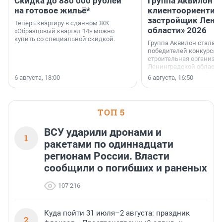
Скидка до 880 000 рублей
Группа Аквилон 
на готовое жильё*
клиентоориентир
застройщик Лени
Теперь квартиру в сданном ЖК
области» 2026
«Образцовый квартал 14» можно
купить со специальной скидкой.
Группа Аквилон стала 
победителей конкурса 
строительная организа
Ленинградской области 
номинации «Самый
6 августа, 18:00
6 августа, 16:50
клиентоориентированн
застройщик Ленинград
области».
ТОП 5
ВСУ ударили дронами и
1
ракетами по одиннадцати
регионам России. Власти
сообщили о погибших и раненых
107 216
Куда пойти 31 июля–2 августа: праздник
2