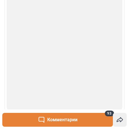
Наши награды
© 2000-2026 Фонтанка.Ру
Свидетельство Роскомнадзора ЭЛ № ФС 77-66333 от 14.07.2016
© ООО «Интернет Технологии»
93
Комментарии