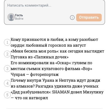
Гость
Отправить
Войти
Кому признаются в любви, а кому разобьют
1
сердце: любовный гороскоп на август
«Меня бесила моя роль»: как сегодня выглядит
2
Пуговка из «Папиных дочек»
Его номинировали на «Оскар»: гуляем по
3
местам съемок культового фильма «Вор»
Чухрая — фоторепортаж
Почему внутри Урана и Нептуна идут дожди
4
из алмазов? Разгадка удивила даже ученых
«Дед разбушевался»: SHAMAN довел Мизулину
5
— что он натворил