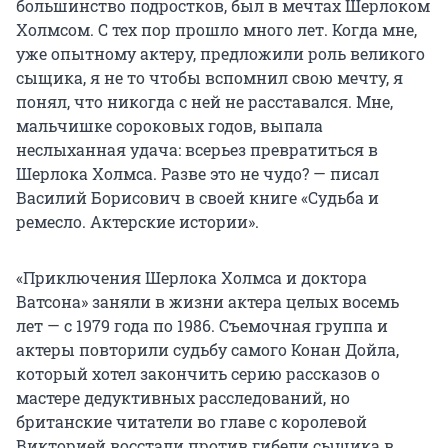
большинство подростков, был в мечтах Шерлоком
Холмсом. С тех пор прошло много лет. Когда мне,
уже опытному актеру, предложили роль великого
сыщика, я не то чтобы вспомнил свою мечту, я
понял, что никогда с ней не расставался. Мне,
мальчишке сороковых годов, выпала
неслыханная удача: всерьез превратиться в
Шерлока Холмса. Разве это не чудо? — писал
Василий Борисович в своей книге «Судьба и
ремесло. Актерские истории».
«Приключения Шерлока Холмса и доктора
Ватсона» заняли в жизни актера целых восемь
лет — с 1979 года по 1986. Съемочная группа и
актеры повторили судьбу самого Конан Дойла,
который хотел закончить серию рассказов о
мастере дедуктивных расследований, но
британские читатели во главе с королевой
Викторией восстали против гибели сыщика в