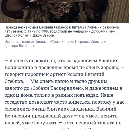
Прежде незнакомые Василий Ливанов и Виталий Соломин за восемь
лет съемок (с 1979 по 1986 год) стали не меньшими друзьями, чем
Шерлок Холмс и Джон Ватсон
Источник: 
кадр из фильма «Приключения Шерлока Холмса и 
доктора Ватсона»
— Я очень переживал, что со здоровьем Василия
Борисовича в последнее время не очень хорошо, —
говорит народный артист России Евгений
Стеблов. — Мы очень давно и тесно дружим,
задолго до «Собаки Баскервилей», и даже живем в
одном доме, только в разных подъездах. Наше
соседство позволяет часто видеться, поэтому у нас
сложились очень близкие отношения. Василий
Борисович прекрасный друг — он умеет ценить
людей, умеет дружить — а это великий талант, не