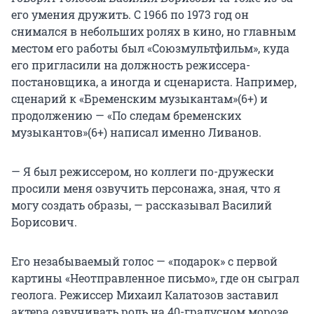
его умения дружить. С 1966 по 1973 год он
снимался в небольших ролях в кино, но главным
местом его работы был «Союзмультфильм», куда
его пригласили на должность режиссера-
постановщика, а иногда и сценариста. Например,
сценарий к «Бременским музыкантам»(6+) и
продолжению — «По следам бременских
музыкантов»(6+) написал именно Ливанов.
— Я был режиссером, но коллеги по-дружески
просили меня озвучить персонажа, зная, что я
могу создать образы, — рассказывал Василий
Борисович.
Его незабываемый голос — «подарок» с первой
картины «Неотправленное письмо», где он сыграл
геолога. Режиссер Михаил Калатозов заставил
актера озвучивать роль на
40-градусном
морозе.