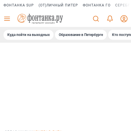
ФОНТАНКА SUP
(ОТ)ЛИЧНЫЙ ПИТЕР
ФОНТАНКА ГО
СЕРЕБР
Куда пойти на выходных
Образование в Петербурге
Кто поступ