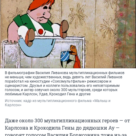
В фильмографии Василия Ливанова мультипликационных фильмов
не меньше, чем художественных, ведь девять лет Василий Ливанов
поработал на киностудии «Союзмультфильм» режиссером и
сценаристом. Друзья и коллеги пользовались его неповторимым
голосом, и актер озвучил около 300 мультгероев, среди которых
любимые Карлсон, Удав, Крокодил Гена и другие
Источник: 
кадр из мультипликационного фильма «Малыш и 
Карлсон»
Даже около 300 мультипликационных героев — от
Карлсона и Крокодила Гены до дядюшки Ау —
говорят голосом Василия Борисовича тоже из-за