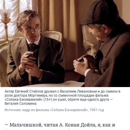
Актер Евгений Стеблов дружил с Василием Ливановым и до съемок в
роли доктора Мортимера, но со съемочной площадки фильма
«Собака Баскервилей» (16+) он ушел, обретя еще одного друга —
Виталия Соломина
Источник: 
кадр из фильма «Собака Баскервилей», 1981 год
— Мальчишкой, читая А. Конан Дойла, я, как и