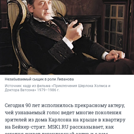
Незабываемый сыщик в роли Ливанова
Источник: 
кадр из фильма «Приключения Шерлока Холмса и 
Доктора Ватсона» 
1979–1986 г.
Сегодня 90 лет исполнилось прекрасному актеру,
чей узнаваемый голос ведет многие поколения
зрителей из дома Карлсона на крыше в квартиру
на Бейкер-стрит. MSK1.RU рассказывает, как
сегодня живет легендарный актер и с кем