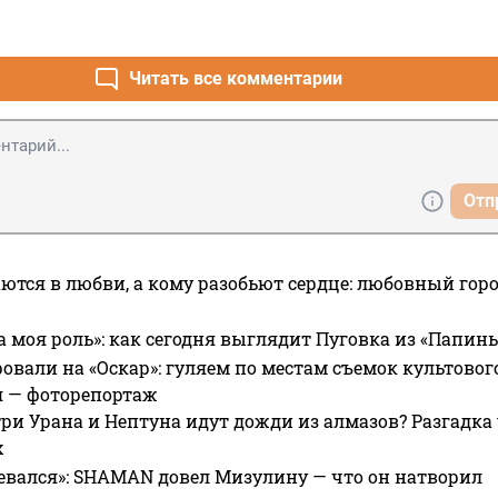
Читать все комментарии
Отп
ются в любви, а кому разобьют сердце: любовный гор
а моя роль»: как сегодня выглядит Пуговка из «Папин
овали на «Оскар»: гуляем по местам съемок культово
я — фоторепортаж
ри Урана и Нептуна идут дожди из алмазов? Разгадка
х
евался»: SHAMAN довел Мизулину — что он натворил