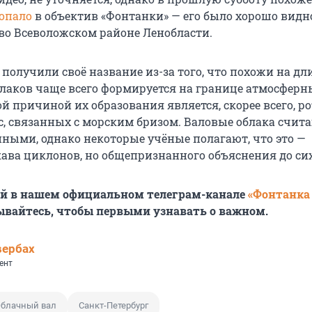
опало
в объектив «Фонтанки» — его было хорошо видн
 во Всеволожском районе Ленобласти.
 получили своё название из-за того, что похожи на д
облаков чаще всего формируется на границе атмосферн
й причиной их образования является, скорее всего, р
, связанных с морским бризом. Валовые облака счита
нными, однако некоторые учёные полагают, что это —
ава циклонов, но общепризнанного объяснения до сих
ей в нашем официальном телеграм-канале
«Фонтанка
ывайтесь, чтобы первыми узнавать о важном.
вербах
ент
блачный вал
Санкт-Петербург