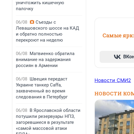
уничтожить кишечную
палочку
06/08
Съезды с
Левашовского шоссе на КАД
и обратно полностью
Самые ярки
перекроют на неделю
06/08
Матвиенко обратила
ВКо
внимание на задержания
россиян в Армении
06/08
Швеция передаст
Новости СМИ2
Украине танкер Caffa,
захваченный во время
НОВОСТИ КО
следования в Петербург
06/08
В Ярославской области
потушили резервуары НПЗ,
загоревшиеся в результате
«самой массовой атаки