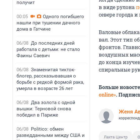
получит
в виде рулона
п
севере города и
00:05
Одного погибшего
нашли при тушении дачного
дома в Гатчине
Валовые облака
вал. Этот тип 
06/08
До последних дней
фронтов. Главно
работала с детьми: не стало
воздушных масс
Фаины Саевич
до конца изуче
спиральные рук
06/08
Знаменитая тикток-
блогер, рассказывавшая о
борьбе с редкой формой рака,
Больше новост
умерла в возрасте 26 лет
online»
. Подпис
06/08
Два золота с одной
вышки: Терновой снова
Женя А
победил в Париже
корреспонд
06/08
Politico: обмен
разведданными между США и
Лахта Центр
О