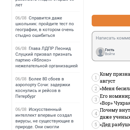
лет
06/08
Справится даже
школьник: пройдите тест по
географии, в котором очень
стыдно ошибиться
06/08
Глава ЛДПР Леонид
Гость
Слуцкий призвал признать
Войти
партию «Яблоко»
нежелательной организацией
Кому призна
1
06/08
Более 80 сбоев в
август
аэропорту Сочи: задержки
2
«Меня бесил
коснулись и рейсов в
Его номинир
Петербург
3
«Вор» Чухра
06/08
Искусственный
Почему внут
4
интеллект впервые создал
даже учены
вирусы, не существующие в
5
«Дед разбуш
природе. Они смогли