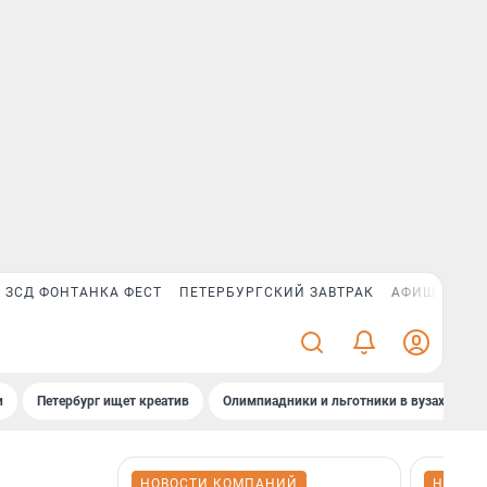
ЗСД ФОНТАНКА ФЕСТ
ПЕТЕРБУРГСКИЙ ЗАВТРАК
АФИША PLUS
и
Петербург ищет креатив
Олимпиадники и льготники в вузах СПб
НОВОСТИ КОМПАНИЙ
НОВОС