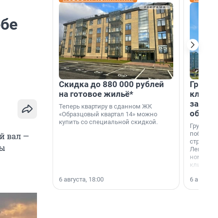
ебе
Скидка до 880 000 рублей
Группа
на готовое жильё*
клиен
застро
Теперь квартиру в сданном ЖК
област
«Образцовый квартал 14» можно
купить со специальной скидкой.
Группа А
победите
й вал —
строител
ры
Ленингра
номинац
клиенто
застройщ
6 августа, 18:00
6 августа,
области»