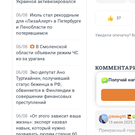
Украиной активизировался
06/08
Июль стал рекордным
37
для «ЛизаАлерт» в Петербурге
и Ленобласти по
потерявшимся
Увидели опечатку? В
06/08
В Смоленской
области объявили режим ЧС
из-за урагана
КОММЕНТАР
06/08
Экс-депутат Ано
Туртиайнен, получивший
Получай наг
Гость
статус беженца в РФ,
21 июля 2025, 
обвиняется в Финляндии в
Морская волна
совершении финансовых
преступлений
06/08
«От этого зависит ваша
@liming95
жизнь»: эксперт назвал
19 июля 2025, 
навык, который нужно
Прекрасный горо
развивать людям старше 60