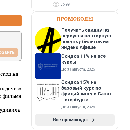
75 991
+0
–2
ПРОМОКОДЫ
Получить скидку на
первую и повторную
покупку билетов на
Яндекс Афише
равить
Скидка 11% на все
курсы
До 31 августа, 2026
оскоп на
Скидка 15% на
базовый курс по
ых дочек»
фридайвингу в Санкт-
го фильма
Петербурге
До 31 августа, 2026
 удивила
Все промокоды