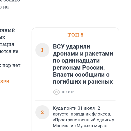
о на
линный
ТОП 5
ых
отация
ВСУ ударили
1
ются не
дронами и ракетами
по одиннадцати
 пор нет.
регионам России.
Власти сообщили о
погибших и раненых
 SPB
107 615
Куда пойти 31 июля–2
2
августа: праздник флоксов,
«Пространственный сдвиг» у
Манежа и «Музыка мира»