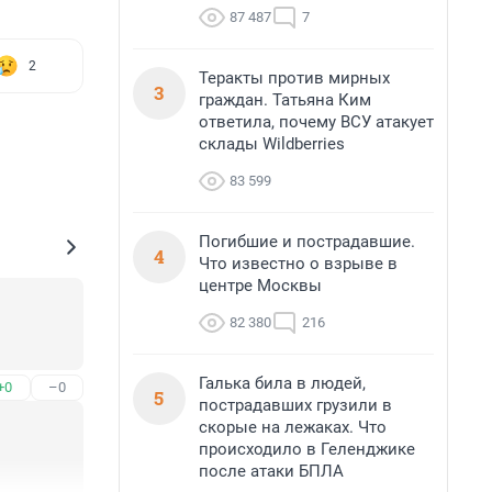
87 487
7
2
Теракты против мирных
3
граждан. Татьяна Ким
ответила, почему ВСУ атакует
склады Wildberries
83 599
Погибшие и пострадавшие.
4
Что известно о взрыве в
центре Москвы
82 380
216
Галька била в людей,
+0
–0
5
пострадавших грузили в
скорые на лежаках. Что
происходило в Геленджике
после атаки БПЛА