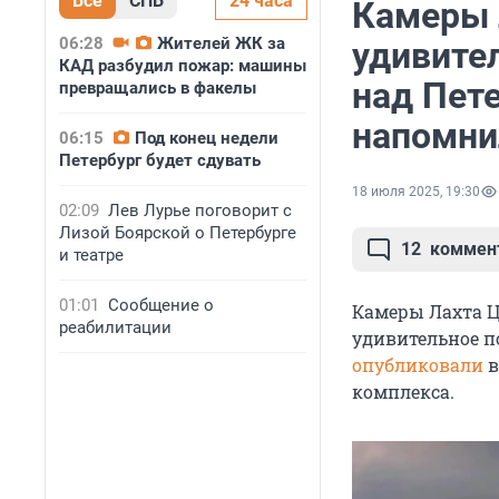
Все
СПБ
24 часа
Камеры 
06:28
Жителей ЖК за
удивите
КАД разбудил пожар: машины
над Пете
превращались в факелы
напомни
06:15
Под конец недели
Петербург будет сдувать
18 июля 2025, 19:30
02:09
Лев Лурье поговорит с
Лизой Боярской о Петербурге
12
коммен
и театре
01:01
Сообщение о
Камеры Лахта Ц
реабилитации
удивительное п
опубликовали
в
комплекса.