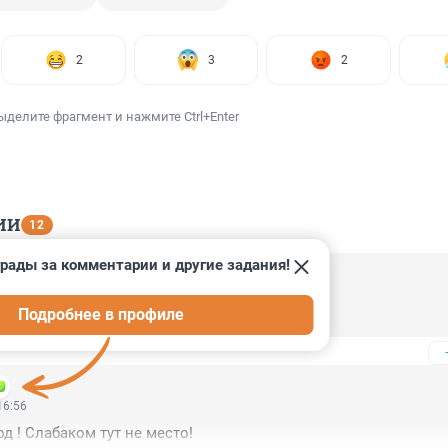
2
3
2
ыделите фрагмент и нажмите Ctrl+Enter
ИИ
12
рады за комментарии и другие задания!
21:50
Подробнее в профиле
16:56
д ! Слабаком тут не место!