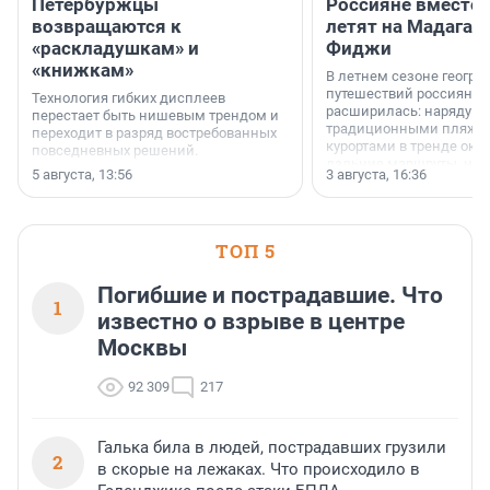
Петербуржцы
Россияне вместо
возвращаются к
летят на Мадагас
«раскладушкам» и
Фиджи
«книжкам»
В летнем сезоне геогра
путешествий россиян з
Технология гибких дисплеев
расширилась: наряду с
перестает быть нишевым трендом и
традиционными пляж
переходит в разряд востребованных
курортами в тренде ока
повседневных решений.
дальние маршруты, нап
5 августа, 13:56
3 августа, 16:36
острова Африки и Азии,
свидетельствуют данны
МегаФона.
ТОП 5
Погибшие и пострадавшие. Что
1
известно о взрыве в центре
Москвы
92 309
217
Галька била в людей, пострадавших грузили
2
в скорые на лежаках. Что происходило в