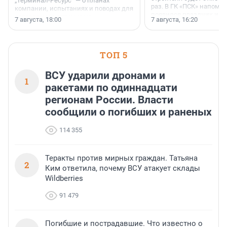
„Терминал-Ресурс“ — о планах
раз. В ГК «ПСК» напомни
компании, испытаниях и поводах для
появился праздник и к
осторожного оптимизма.
7 августа, 18:00
7 августа, 16:20
поменялась роль строит
ТОП 5
ВСУ ударили дронами и
1
ракетами по одиннадцати
регионам России. Власти
сообщили о погибших и раненых
114 355
Теракты против мирных граждан. Татьяна
2
Ким ответила, почему ВСУ атакует склады
Wildberries
91 479
Погибшие и пострадавшие. Что известно о