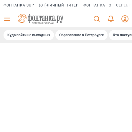
ФОНТАНКА SUP
(ОТ)ЛИЧНЫЙ ПИТЕР
ФОНТАНКА ГО
СЕРЕБР
Куда пойти на выходных
Образование в Петербурге
Кто поступ