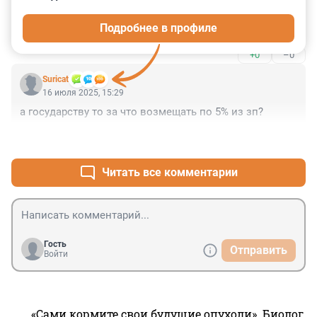
16 июля 2025, 16:38
Подробнее в профиле
Диаспора порешала.
+0
–0
Suricat
16 июля 2025, 15:29
а государству то за что возмещать по 5% из зп?
+1
–1
Читать все комментарии
Гость
Отправить
Войти
«Сами кормите свои будущие опухоли». Биолог