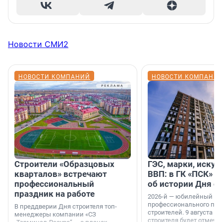
Новости СМИ2
НОВОСТИ КОМПАНИЙ
НОВОСТИ КОМПАНИ
Строители «Образцовых
ГЭС, марки, искус
кварталов» встречают
ВВП: в ГК «ПСК» р
профессиональный
об истории Дня с
праздник на работе
2026-й — юбилейный го
профессионального пр
В преддверии Дня строителя топ-
строителей. 9 августа 2
менеджеры компании «СЗ
строителя будет отмечат