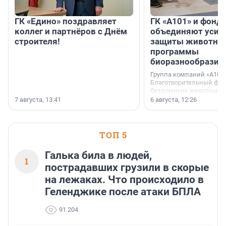
ГК «Едино» поздравляет
ГК «А101» и фонд
коллег и партнёров с Днём
объединяют усил
строителя!
защиты животных
программы
биоразнообразия
Группа компаний «А101»
Благотворительный фо
бездомным животным 
заключили соглашение
7 августа, 13:41
6 августа, 12:26
стратегическом сотрудн
ТОП 5
Галька била в людей,
1
пострадавших грузили в скорые
на лежаках. Что происходило в
Геленджике после атаки БПЛА
91 204