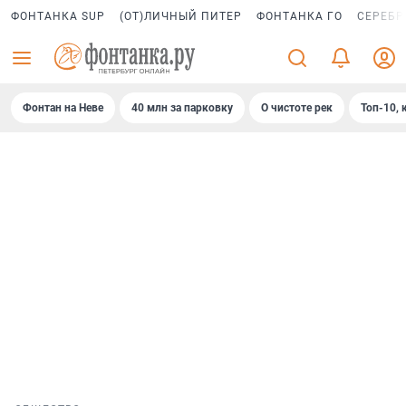
ФОНТАНКА SUP
(ОТ)ЛИЧНЫЙ ПИТЕР
ФОНТАНКА ГО
СЕРЕБР
Фонтан на Неве
40 млн за парковку
О чистоте рек
Топ-10, 