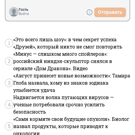
Гость
Отправить
Войти
«Это всего лишь шоу»: в чем секрет успеха
1
«Друзей», который никто не смог повторить
«Минус — слишком много спойлеров»:
2
российский ниндзя-скульптор снялся в
сериале «Дом Дракона». Видео
«Август принесет новые возможности»: Тамара
3
Глоба назвала, кому из знаков зодиака
улыбнется удача
Надвигается волна пугающих вирусов —
4
ученые потребовали срочно усилить
безопасность
«Сами кормите свои будущие опухоли». Биолог
5
назвал продукты, которые приводят к
онкологии