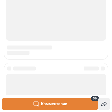
Наши мероприятия
О компании
Наши вакансии
Статистика канала в MAX
Все города сети
Проекты
Мобильное приложение
50
Google Play
App Store
Комментарии