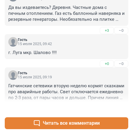
Да вы издеваетесь? Деревня. Частные дома с 
печным отоплением. Газ есть баллонный наверняка и 
резервные генераторы. Необязательно на плитке 
готовить. Колодец и вода точно есть. Нет газа? 
+3
–0
Сложите из кирпичей временный таганок. Достаньте 
старую керосинка или керогаз. У меня их например 
Гость
две штуки. И лампы керосиновые. Все есть. Какие 
15 июля 2025, 09:42
неприспособленные и изнеженные люди. И при чем 
г. Луга мкр. Шалово !!!!
тут электричество?
+0
–0
Гость
15 июля 2025, 09:19
Гатчинские сетевики вторую неделю кормят сказками 
про аварийные работы. Свет отключается ежедневно 
по 2-3 раза, от пары часов и дольше. Причем линия 
одна - но на одной улице свет есть, на другой нет
+1
–0
Читать все комментарии