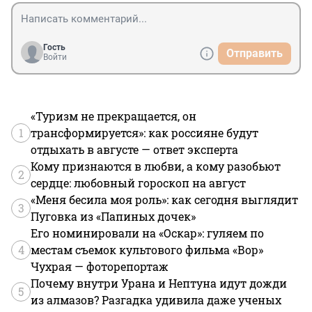
Гость
Отправить
Войти
«Туризм не прекращается, он
1
трансформируется»: как россияне будут
отдыхать в августе — ответ эксперта
Кому признаются в любви, а кому разобьют
2
сердце: любовный гороскоп на август
«Меня бесила моя роль»: как сегодня выглядит
3
Пуговка из «Папиных дочек»
Его номинировали на «Оскар»: гуляем по
4
местам съемок культового фильма «Вор»
Чухрая — фоторепортаж
Почему внутри Урана и Нептуна идут дожди
5
из алмазов? Разгадка удивила даже ученых