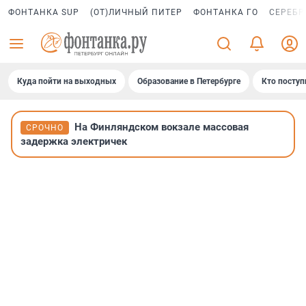
ФОНТАНКА SUP
(ОТ)ЛИЧНЫЙ ПИТЕР
ФОНТАНКА ГО
СЕРЕБР
Куда пойти на выходных
Образование в Петербурге
Кто поступ
На Финляндском вокзале массовая
СРОЧНО
задержка электричек