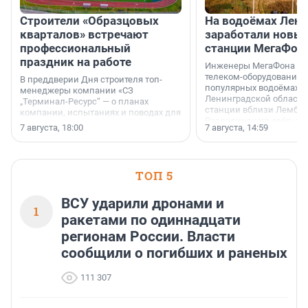
Строители «Образцовых
На водоёмах Лен
кварталов» встречают
заработали новы
профессиональный
станции МегаФон
праздник на работе
Инженеры МегаФона ус
телеком-оборудование 
В преддверии Дня строителя топ-
популярных водоёмах
менеджеры компании «СЗ
Ленинградской области
„Терминал-Ресурс“ — о планах
станции вблизи Лембол
компании, испытаниях и поводах для
Раздолинского озёр, а 
осторожного оптимизма.
7 августа, 18:00
7 августа, 14:59
недалеко от Большого Т
водопада.
ТОП 5
ВСУ ударили дронами и
1
ракетами по одиннадцати
регионам России. Власти
сообщили о погибших и раненых
111 307