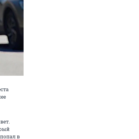
еста
нее
вет.
орый
 попал в