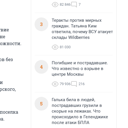
82 846
7
Теракты против мирных
3
граждан. Татьяна Ким
твие
ответила, почему ВСУ атакует
 не
склады Wildberries
рожности.
81 030
ов без
Погибшие и пострадавшие.
4
Что известно о взрыве в
центре Москвы
ти
79 936
216
рского,
Галька била в людей,
5
пострадавших грузили в
скорые на лежаках. Что
 поселка
происходило в Геленджике
а.
после атаки БПЛА