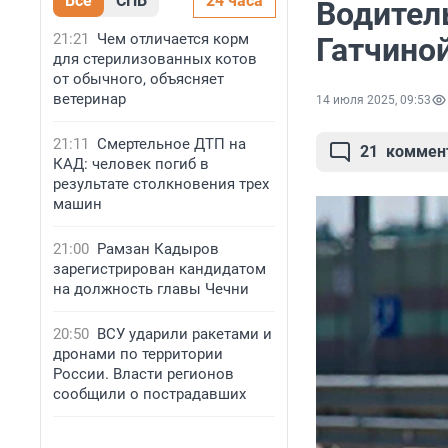
Все
СПБ
24 часа
Водител
21:21
Чем отличается корм
Гатчиной
для стерилизованных котов
от обычного, объясняет
ветеринар
14 июля 2025, 09:53
21:11
Смертельное ДТП на
21
коммен
КАД: человек погиб в
результате столкновения трех
машин
21:00
Рамзан Кадыров
зарегистрирован кандидатом
на должность главы Чечни
20:50
ВСУ ударили ракетами и
дронами по территории
России. Власти регионов
сообщили о пострадавших