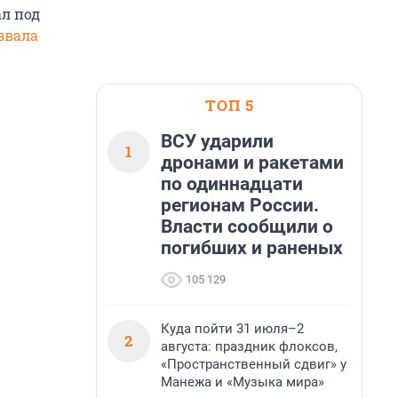
ал под
звала
ТОП 5
ВСУ ударили
1
дронами и ракетами
по одиннадцати
регионам России.
Власти сообщили о
погибших и раненых
105 129
Куда пойти 31 июля–2
2
августа: праздник флоксов,
«Пространственный сдвиг» у
Манежа и «Музыка мира»