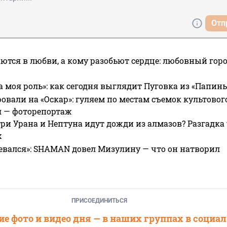
Отп
ются в любви, а кому разобьют сердце: любовный гор
а моя роль»: как сегодня выглядит Пуговка из «Папин
овали на «Оскар»: гуляем по местам съемок культово
я — фоторепортаж
ри Урана и Нептуна идут дожди из алмазов? Разгадка
х
евался»: SHAMAN довел Мизулину — что он натворил
ПРИСОЕДИНИТЬСЯ
е фото и видео дня — в наших группах в социа