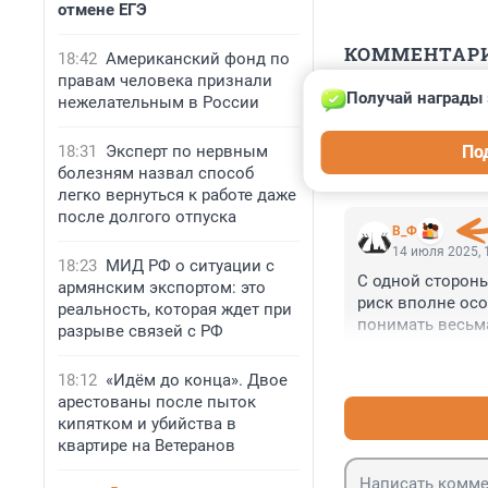
отмене ЕГЭ
КОММЕНТАР
18:42
Американский фонд по
правам человека признали
Получай награды 
нежелательным в России
Гость
17 июля 2025, 
18:31
Эксперт по нервным
По
Да уж, семейка 
болезням назвал способ
легко вернуться к работе даже
после долгого отпуска
В_Ф
14 июля 2025, 
18:23
МИД РФ о ситуации с
С одной стороны 
армянским экспортом: это
риск вполне осо
реальность, которая ждет при
понимать весьма
разрыве связей с РФ
провиденьем. Ил
задумываться н
18:12
«Идём до конца». Двое
арестованы после пыток
кипятком и убийства в
квартире на Ветеранов