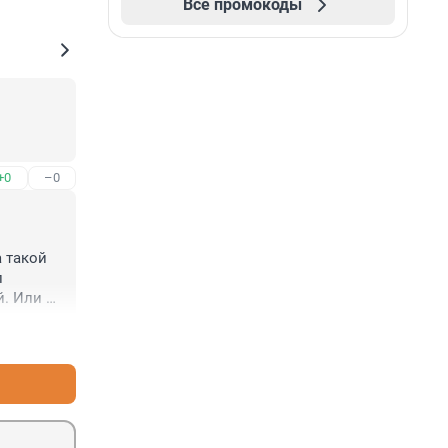
Все промокоды
+0
–0
 такой 
 
. Или 
+4
–0