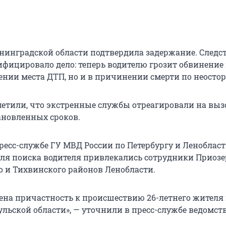
нинградской области подтвердила задержание. Следс
ифицировало дело: теперь водителю грозит обвинение
лении места ДТП, но и в причинении смерти по неосто
метили, что экстренные службы отреагировали на выз
новленных сроков.
пресс-службе ГУ МВД России по Петербургу и Леноблас
 для поиска водителя привлекались сотрудники Приозе
о и Тихвинского районов Ленобласти.
ена причастность к происшествию 26-летнего жителя
льской области», — уточнили в пресс-службе ведомств