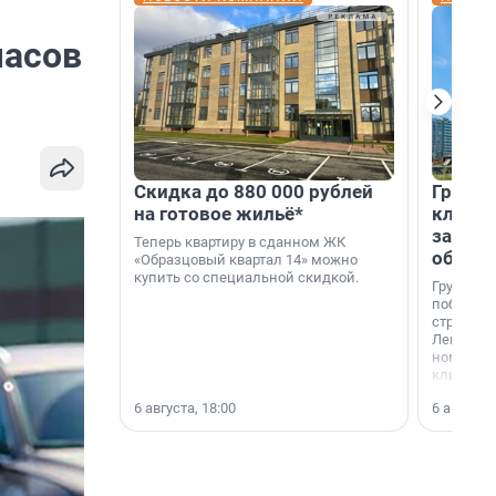
часов
Скидка до 880 000 рублей
Группа
на готовое жильё*
клиен
застро
Теперь квартиру в сданном ЖК
област
«Образцовый квартал 14» можно
купить со специальной скидкой.
Группа А
победите
строител
Ленингра
номинац
клиенто
застройщ
6 августа, 18:00
6 августа,
области»