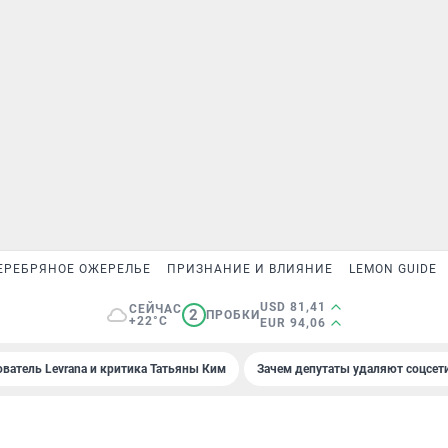
ЕРЕБРЯНОЕ ОЖЕРЕЛЬЕ
ПРИЗНАНИЕ И ВЛИЯНИЕ
LEMON GUIDE
USD 81,41
СЕЙЧАС
2
ПРОБКИ
+22°C
EUR 94,06
ователь Levrana и критика Татьяны Ким
Зачем депутаты удаляют соцсет