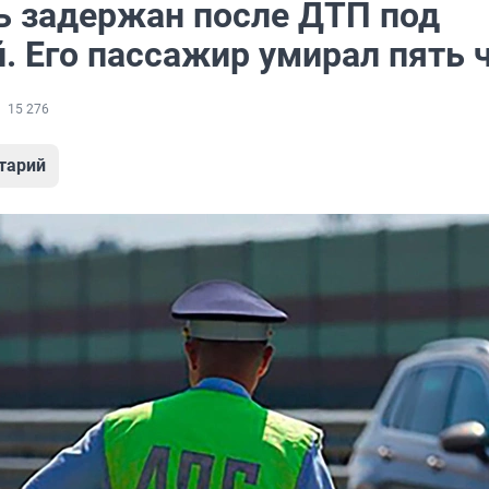
ь задержан после ДТП под
. Его пассажир умирал пять 
15 276
тарий