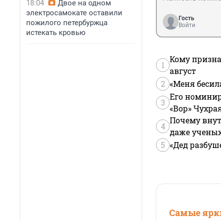
18:04
Двое на одном
электросамокате оставили
Гость
пожилого петербуржца
Войти
истекать кровью
Кому призна
1
август
2
«Меня бесил
Его номинир
3
«Вор» Чухра
Почему внут
4
даже учены
5
«Дед разбуш
Самые ярки