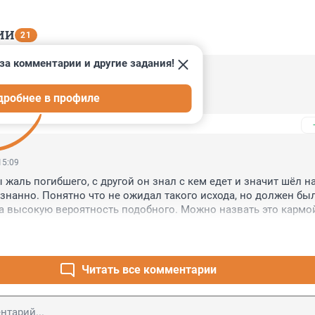
ИИ
21
за комментарии и другие задания!
19:41
дробнее в профиле
адамс
15:09
жаль погибшего, с другой он знал с кем едет и значит шёл на
знанно. Понятно что не ожидал такого исхода, но должен был
 высокую вероятность подобного. Можно назвать это кармой
и судьбой. В любом случае это пример того что надо иногда 
ад последствиями своих действий.
Читать все комментарии