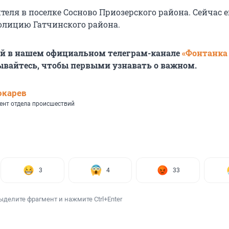
еля в поселке Сосново Приозерского района. Сейчас е
олицию Гатчинского района.
ей в нашем официальном телеграм-канале
«Фонтанка
ывайтесь, чтобы первыми узнавать о важном.
окарев
ент отдела происшествий
3
4
33
ыделите фрагмент и нажмите Ctrl+Enter