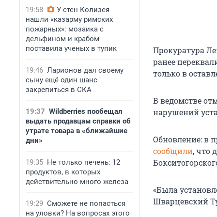
19:58
У стен Колизея
нашли «казарму римских
пожарных»: мозаика с
дельфином и крабом
поставила ученых в тупик
Прокуратура Ле
ранее переквал
19:46
Ларионов дал своему
только в остав
сыну ещё один шанс
закрепиться в СКА
В ведомстве от
19:37
Wildberries пообещал
нарушений уста
выдать продавцам справки об
утрате товара в «ближайшие
Обновление: в 
дни»
сообщили
, что
Бокситогорског
19:35
Не только печень: 12
продуктов, в которых
действительно много железа
«Была установл
Шварцевский Ту
19:29
Сможете не попасться
на уловки? На вопросах этого