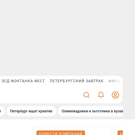
ЗСД ФОНТАНКА ФЕСТ
ПЕТЕРБУРГСКИЙ ЗАВТРАК
АФИША PLUS
и
Петербург ищет креатив
Олимпиадники и льготники в вузах СПб
НОВОСТИ КОМПАНИЙ
НОВОС