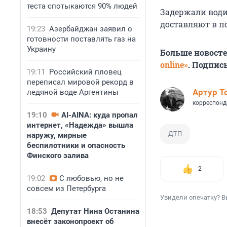
теста спотыкаются 90% людей
Задержали водит
доставляют в п
19:23
Азербайджан заявил о
готовности поставлять газ на
Украину
Больше новост
online»
. Подпис
19:11
Российский пловец
переписал мировой рекорд в
Артур Т
ледяной воде Аргентины
корреспонд
19:10
AI-AINA: куда пропал
интернет, «Надежда» вышла
ДТП
наружу, мирные
беспилотники и опасность
Финского залива
2
19:02
С любовью, но не
совсем из Петербурга
Увидели опечатку? В
18:53
Депутат Нина Останина
внесёт законопроект об