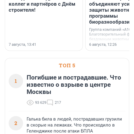
коллег и партнёров с Днём
объединяют усил
строителя!
защиты животных
программы
биоразнообразия
Группа компаний «А101»
Благотворительный фо
бездомным животным 
заключили соглашение
7 августа, 13:41
6 августа, 12:26
стратегическом сотрудн
ТОП 5
Погибшие и пострадавшие. Что
1
известно о взрыве в центре
Москвы
93 629
217
Галька била в людей, пострадавших грузили
2
в скорые на лежаках. Что происходило в
Геленджике после атаки БПЛА