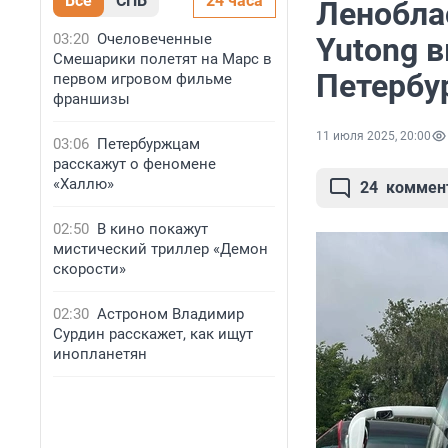
Все
СПБ
24 часа
Ленобла
03:20
Очеловеченные
Yutong 
Смешарики полетят на Марс в
Петербу
первом игровом фильме
франшизы
11 июля 2025, 20:00
03:06
Петербуржцам
расскажут о феномене
«Халлю»
24
коммен
02:50
В кино покажут
мистический триллер «Демон
скорости»
02:30
Астроном Владимир
Сурдин расскажет, как ищут
инопланетян