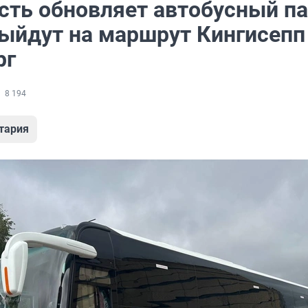
сть обновляет автобусный па
выйдут на маршрут Кингисепп
рг
8 194
тария