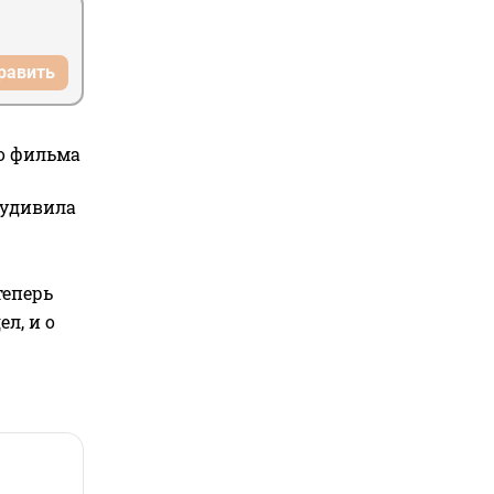
равить
го фильма
 удивила
теперь
л, и о