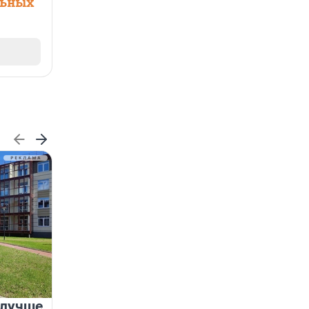
льных
 лучше
Группа Аквилон на 20%