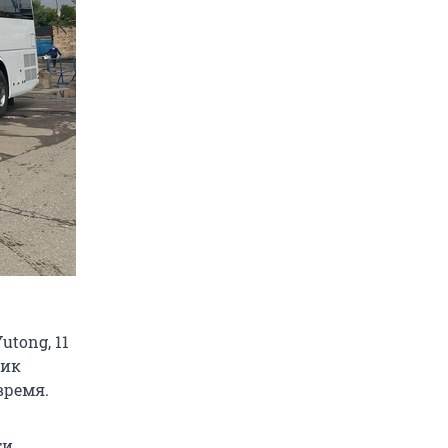
tong, 11
чик
время.
и,