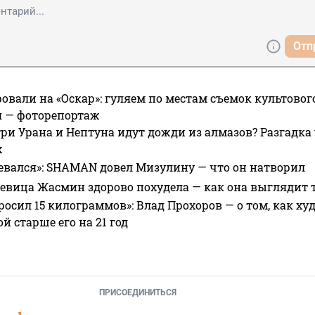
Отп
овали на «Оскар»: гуляем по местам съемок культово
я — фоторепортаж
ри Урана и Нептуна идут дожди из алмазов? Разгадка
х
евался»: SHAMAN довел Мизулину — что он натворил
 певица Жасмин здорово похудела — как она выглядит 
росил 15 килограммов»: Влад Прохоров — о том, как худе
 старше его на 21 год
ПРИСОЕДИНИТЬСЯ