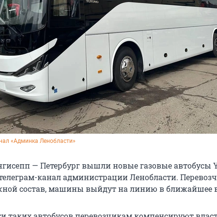
анал «Админка Ленобласти»
гисепп — Петербург вышли новые газовые автобусы Yu
телеграм-канал администрации Ленобласти. Перевоз
ной состав, машины выйдут на линию в ближайшее 
ти таких автобусов перевозчикам компенсируют власт