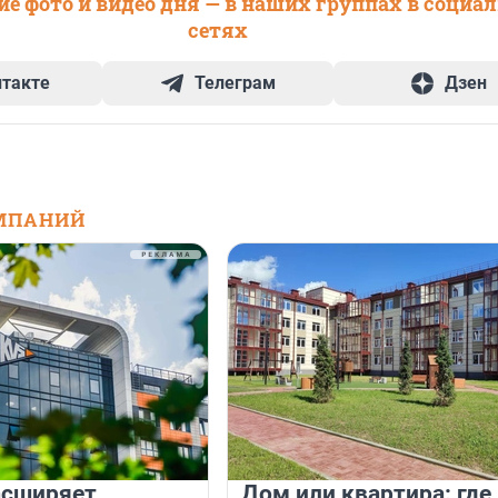
е фото и видео дня — в наших группах в социа
сетях
нтакте
Телеграм
Дзен
МПАНИЙ
асширяет
Дом или квартира: где