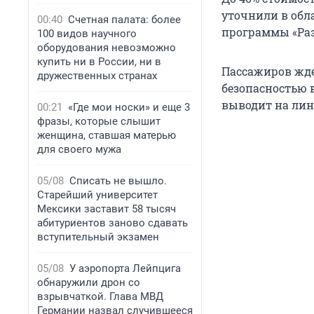
уточнили в обла
00:40
Счетная палата: более
программы «Раз
100 видов научного
оборудования невозможно
купить ни в России, ни в
Пассажиров жде
дружественных странах
безопасностью 
выводит на лин
00:21
«Где мои носки» и еще 3
фразы, которые слышит
женщина, ставшая матерью
для своего мужа
05/08
Списать не вышло.
Старейший университет
Мексики заставит 58 тысяч
абитуриентов заново сдавать
вступительный экзамен
05/08
У аэропорта Лейпцига
обнаружили дрон со
взрывчаткой. Глава МВД
Германии назвал случившееся