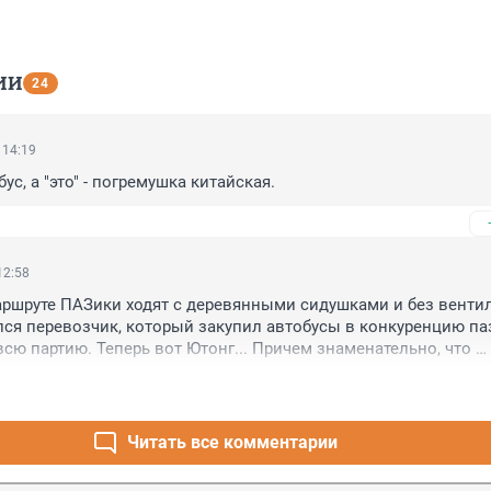
ИИ
24
 14:19
с, а "это" - погремушка китайская.
12:58
аршруте ПАЗики ходят с деревянными сидушками и без вентил
лся перевозчик, который закупил автобусы в конкуренцию паз
всю партию. Теперь вот Ютонг... Причем знаменательно, что 
ких количествах, может там всего один будет? Хотя рейсы каж
д выборы, аттракцион невиданной щедрости. Глядишь и воду 
пе сделают нормальную, а не ту коричневую жижу, которая в к
Читать все комментарии