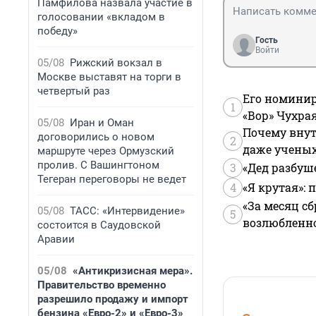
Памфилова назвала участие в
голосовании «вкладом в
победу»
Гость
Войти
05/08
Рижский вокзал в
Москве выставят на торги в
четвертый раз
Его номинир
1
«Вор» Чухра
05/08
Иран и Оман
Почему внут
договорились о новом
2
даже учены
маршруте через Ормузский
пролив. С Вашингтоном
3
«Дед разбуш
Тегеран переговоры не ведет
4
«Я крутая»:
«За месяц сб
05/08
ТАСС: «Интервидение»
5
возлюбленной
состоится в Саудовской
Аравии
05/08
«Антикризисная мера».
Правительство временно
разрешило продажу и импорт
бензина «Евро-2» и «Евро-3»