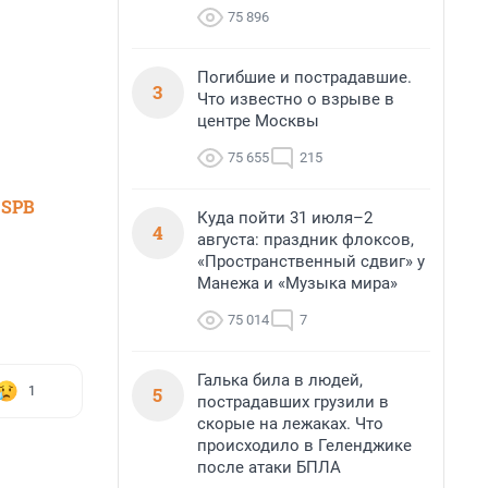
75 896
Погибшие и пострадавшие.
3
Что известно о взрыве в
центре Москвы
75 655
215
 SPB
Куда пойти 31 июля–2
4
августа: праздник флоксов,
«Пространственный сдвиг» у
Манежа и «Музыка мира»
75 014
7
Галька била в людей,
5
1
пострадавших грузили в
скорые на лежаках. Что
происходило в Геленджике
после атаки БПЛА