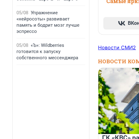
Самые ярки
05/08
Упражнение
«нейросоты» развивает
ВКо
память и бодрит мозг лучше
эспрессо
05/08
«Ъ»: Wildberries
Новости СМИ2
готовится к запуску
собственного мессенджера
НОВОСТИ КО
ГК «КВС» р