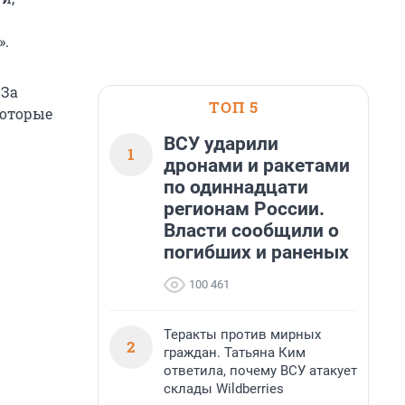
».
 За
ТОП 5
которые
ВСУ ударили
1
дронами и ракетами
по одиннадцати
регионам России.
Власти сообщили о
погибших и раненых
100 461
Теракты против мирных
2
граждан. Татьяна Ким
ответила, почему ВСУ атакует
склады Wildberries