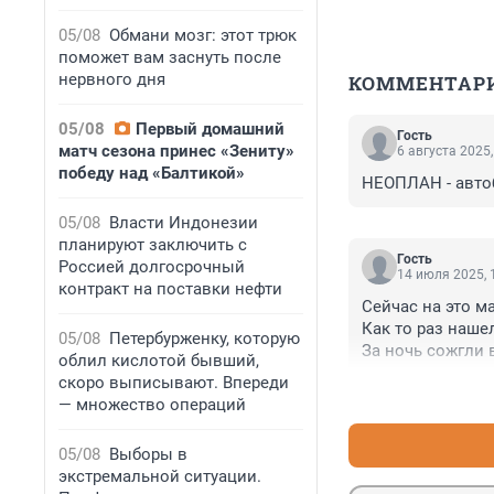
05/08
Обмани мозг: этот трюк
поможет вам заснуть после
нервного дня
КОММЕНТАР
05/08
Первый домашний
Гость
матч сезона принес «Зениту»
6 августа 2025,
победу над «Балтикой»
НЕОПЛАН - автобу
05/08
Власти Индонезии
планируют заключить с
Гость
Россией долгосрочный
14 июля 2025, 
контракт на поставки нефти
Сейчас на это м
Как то раз наше
05/08
Петербурженку, которую
За ночь сожгли 
облил кислотой бывший,
неизвестно в ка
скоро выписывают. Впереди
И как всегда по
— множество операций
в этом Кингисеп
05/08
Выборы в
экстремальной ситуации.