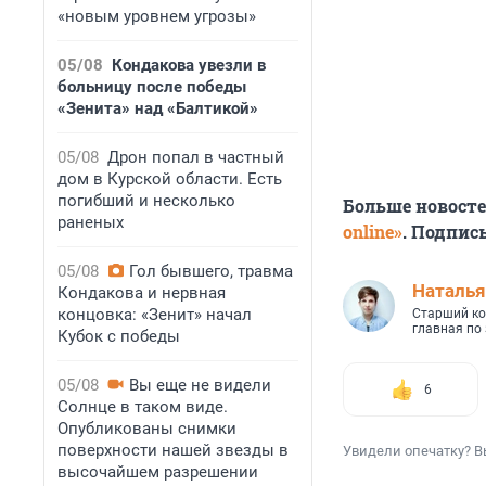
«новым уровнем угрозы»
05/08
Кондакова увезли в
больницу после победы
«Зенита» над «Балтикой»
05/08
Дрон попал в частный
дом в Курской области. Есть
погибший и несколько
Больше новост
раненых
online»
. Подпис
05/08
Гол бывшего, травма
Наталья
Кондакова и нервная
концовка: «Зенит» начал
Старший ко
главная по
Кубок с победы
05/08
Вы еще не видели
6
Солнце в таком виде.
Опубликованы снимки
поверхности нашей звезды в
Увидели опечатку? В
высочайшем разрешении