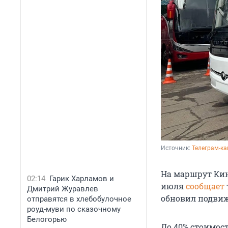
Источник: 
Телеграм-к
На маршрут Кин
02:14
Гарик Харламов и
июля
сообщает
Дмитрий Журавлев
обновил подвиж
отправятся в хлебобулочное
роуд-муви по сказочному
Белогорью
До 40% стоимос