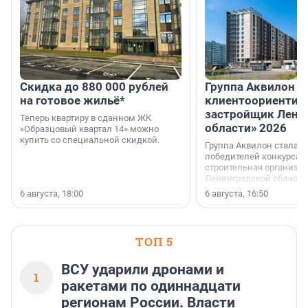
Скидка до 880 000 рублей
Группа Аквилон 
на готовое жильё*
клиентоориентир
застройщик Лени
Теперь квартиру в сданном ЖК
области» 2026
«Образцовый квартал 14» можно
купить со специальной скидкой.
Группа Аквилон стала 
победителей конкурса 
строительная организа
Ленинградской области 
номинации «Самый
6 августа, 18:00
6 августа, 16:50
клиентоориентированн
застройщик Ленинград
области».
ТОП 5
ВСУ ударили дронами и
1
ракетами по одиннадцати
регионам России. Власти