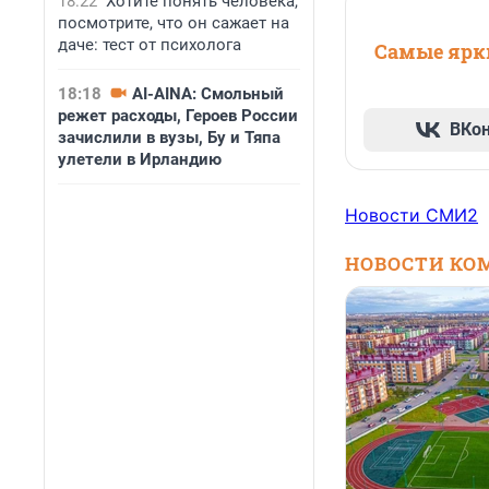
18:22
Хотите понять человека,
посмотрите, что он сажает на
даче: тест от психолога
Самые ярки
18:18
AI-AINA: Смольный
режет расходы, Героев России
ВКо
зачислили в вузы, Бу и Тяпа
улетели в Ирландию
Новости СМИ2
НОВОСТИ КО