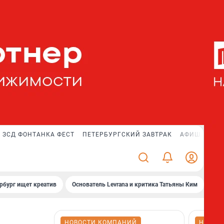
ЗСД ФОНТАНКА ФЕСТ
ПЕТЕРБУРГСКИЙ ЗАВТРАК
АФИША PLUS
рбург ищет креатив
Основатель Levrana и критика Татьяны Ким
Зач
НОВОСТИ КОМПАНИЙ
НОВОС