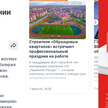
нии
Строители «Образцовых
ГЭС, м
кварталов» встречают
ВВП: в
профессиональный
об ист
праздник на работе
2026-й —
 ипотеке
професси
В преддверии Дня строителя топ-
 Валерия
строителе
менеджеры компании «СЗ
строителя
ожно
„Терминал-Ресурс“ — о планах
раз. В ГК
компании, испытаниях и поводах для
ссии,
появился
осторожного оптимизма.
поменяла
7 августа, 18:00
7 августа,
ас
азмещено
аличии