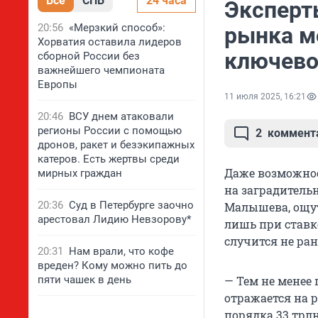
Все
СПБ
24 часа
Эксперт
20:56
«Мерзкий способ»:
рынка м
Хорватия оставила лидеров
ключево
сборной России без
важнейшего чемпионата
Европы
11 июля 2025, 16:21
20:46
ВСУ днем атаковали
регионы России с помощью
2
коммент
дронов, ракет и безэкипажных
катеров. Есть жертвы среди
Даже возможное
мирных граждан
на заградитель
20:36
Суд в Петербурге заочно
Малышева, ощут
арестовал Лидию Невзорову*
лишь при ставке
случится не ран
20:31
Нам врали, что кофе
вреден? Кому можно пить до
пяти чашек в день
— Тем не менее
отражается на р
порядка 33 трл