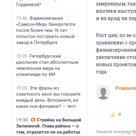
умеренным, так
Гордеевой*
ипотеки выступ
и их вряд ли пе
19:46
Фармкомпания
«Самсон-Мед» банкротится
после более чем 16 лет
Рост цен, по ее
попыток построить новый
сравнению с пр
завод в Петербурге
финансирование
19:39
Петербургский
увеличение сто
школьник стал абсолютным
новых проектов
чемпионом мира на
года.
олимпиаде по ИИ
Романов
19:35
Эти фразы из
советского кино вы говорите
каждый день. Вспомните, из
каких они фильмов? — тест
0
19:30
Стройка на Большой
Зелениной. Глава района — о
том, отразится ли на работах
Увидели опечатку? В