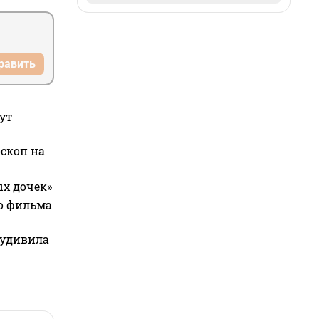
равить
ут
оскоп на
ых дочек»
го фильма
 удивила