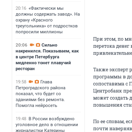
20:16
«Фактически мы
должны содержать завод». На
охрану «Красного
треугольника» от подростков
попросили миллионы
При этом, по м
20:06
Сильно
перетока денег
накренился. Показываем, как
привлекательне
в центре Петербурга
медленно тонет плавучий
ресторан
Также эксперт р
программы в до
19:58
Глава
сопоставима с 
Петроградского района
Центробанк пре
показал, что будет со
может создать 
зданиями без ремонта.
повышения ста
Помогла нейросеть
19:48
В России возбуждено
По ее словам, 
уголовное дело в отношении
почти наверняка
журналистки Катерины