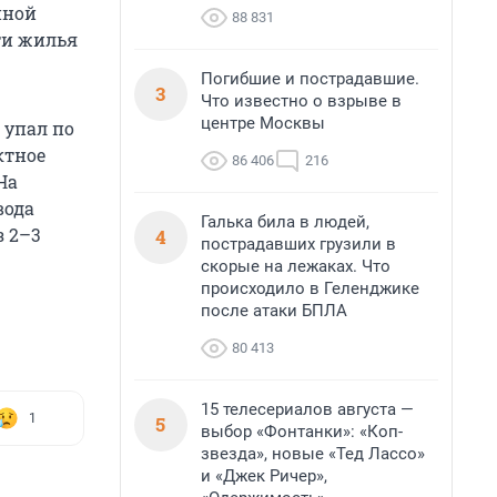
йной
88 831
ти жилья
Погибшие и пострадавшие.
3
Что известно о взрыве в
центре Москвы
 упал по
ктное
86 406
216
На
вода
Галька била в людей,
з 2–3
4
пострадавших грузили в
скорые на лежаках. Что
происходило в Геленджике
после атаки БПЛА
80 413
15 телесериалов августа —
1
5
выбор «Фонтанки»: «Коп-
звезда», новые «Тед Лассо»
и «Джек Ричер»,