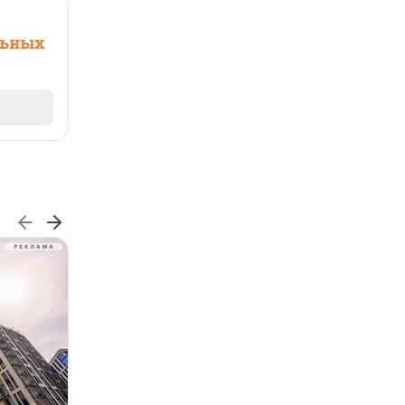
льных