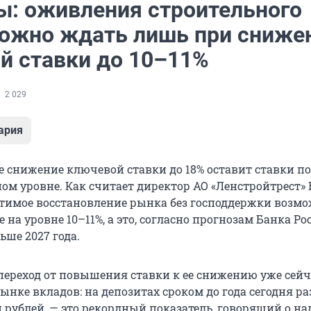
ы: оживления строительного
ожно ждать лишь при сниже
й ставки до 10–11%
2 029
ария
 снижение ключевой ставки до 18% оставит ставки по
ном уровне. Как считает директор АО «Ленстройтрест»
имое восстановление рынка без господдержки возм
 на уровне 10–11%, а это, согласно прогнозам Банка Ро
ьше 2027 года.
 переход от повышения ставки к ее снижению уже сейч
ынке вкладов: на депозитах сроком до года сегодня р
н рублей, — это рекордный показатель, говорящий о н