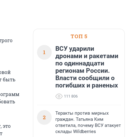
ТОП 5
трого
ВСУ ударили
1
дронами и ракетами
по одиннадцати
регионам России.
овой
Власти сообщили о
т быть
погибших и раненых
рограмм
111 806
бовать
Теракты против мирных
2
граждан. Татьяна Ким
ответила, почему ВСУ атакует
 это
склады Wildberries
т