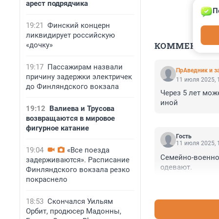
арест подрядчика
П
19:21
Финский концерн
ликвидирует российскую
КОММЕНТАР
«дочку»
19:17
Пассажирам назвали
ПрАведник и з
причину задержки электричек
11 июля 2025, 
до Финляндского вокзала
Через 5 лет може
иной
19:12
Валиева и Трусова
возвращаются в мировое
фигурное катание
Гость
11 июля 2025, 
19:04
«Все поезда
Семейно-военной
задерживаются». Расписание
одевают.
Финляндского вокзала резко
покраснело
18:53
Скончался Уильям
Орбит, продюсер Мадонны,