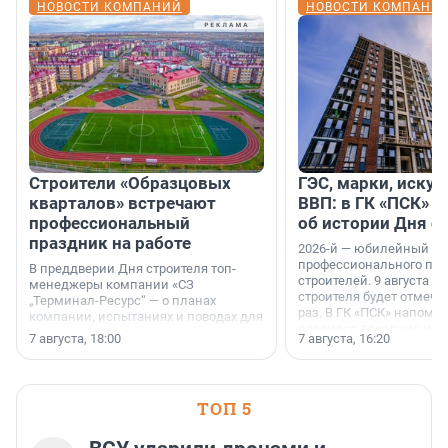
НОВОСТИ КОМПАНИЙ
НОВОСТИ КОМПАНИ
Строители «Образцовых
ГЭС, марки, искус
кварталов» встречают
ВВП: в ГК «ПСК» р
профессиональный
об истории Дня с
праздник на работе
2026-й — юбилейный го
профессионального пр
В преддверии Дня строителя топ-
строителей. 9 августа 2
менеджеры компании «СЗ
строителя будет отмечат
„Терминал-Ресурс“ — о планах
раз. В ГК «ПСК» напомни
компании, испытаниях и поводах для
появился праздник и к
осторожного оптимизма.
7 августа, 18:00
7 августа, 16:20
поменялась роль строит
ТОП 5