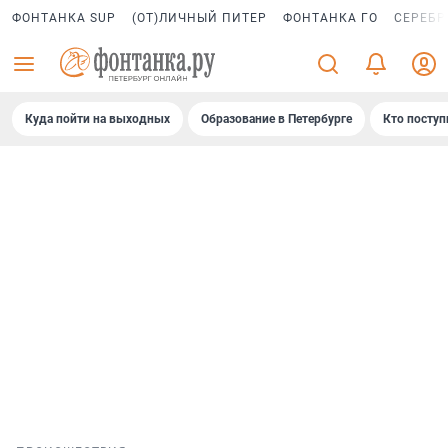
ФОНТАНКА SUP
(ОТ)ЛИЧНЫЙ ПИТЕР
ФОНТАНКА ГО
СЕРЕБР
Куда пойти на выходных
Образование в Петербурге
Кто поступ