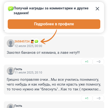
Получай награды за комментарии и другие 
задания!
28
27
4
2
2
Подробнее в профиле
КОММЕНТАРИИ
13
265845724
12 июля 2025, 00:00
Захотел бананов от кехмана, а лаве нету!!!
+1
–0
Гость
11 июля 2025, 20:10
Грешно поправляя очки...Мы все учились понемногу, 
чего нибудь и как нибудь, но если красть уже помногу, 
то точно нужно им "блеснуть"...Как то так ( прижилась 
фразочка).
+1
–0
Гость