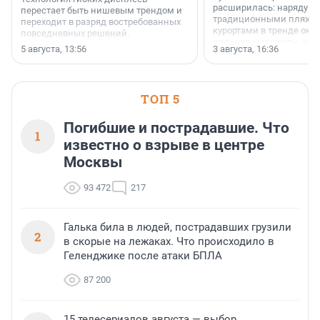
расширилась: наряду с
перестает быть нишевым трендом и
традиционными пляж
переходит в разряд востребованных
курортами в тренде ока
повседневных решений.
дальние маршруты, нап
5 августа, 13:56
3 августа, 16:36
острова Африки и Азии,
свидетельствуют данны
МегаФона.
ТОП 5
Погибшие и пострадавшие. Что
1
известно о взрыве в центре
Москвы
93 472
217
Галька била в людей, пострадавших грузили
2
в скорые на лежаках. Что происходило в
Геленджике после атаки БПЛА
87 200
15 телесериалов августа — выбор