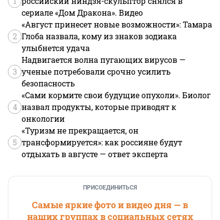
1
российский ниндзя-скульптор снялся в
сериале «Дом Дракона». Видео
«Август принесет новые возможности»: Тамара
2
Глоба назвала, кому из знаков зодиака
улыбнется удача
Надвигается волна пугающих вирусов —
3
ученые потребовали срочно усилить
безопасность
«Сами кормите свои будущие опухоли». Биолог
4
назвал продукты, которые приводят к
онкологии
«Туризм не прекращается, он
5
трансформируется»: как россияне будут
отдыхать в августе — ответ эксперта
ПРИСОЕДИНИТЬСЯ
Самые яркие фото и видео дня — в
наших группах в социальных сетях