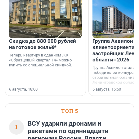
Скидка до 880 000 рублей
Группа Аквилон 
на готовое жильё*
клиентоориентир
застройщик Лени
Теперь квартиру в сданном ЖК
области» 2026
«Образцовый квартал 14» можно
купить со специальной скидкой.
Группа Аквилон стала 
победителей конкурса 
строительная организа
Ленинградской области 
номинации «Самый
6 августа, 18:00
6 августа, 16:50
клиентоориентированн
застройщик Ленинград
области».
ТОП 5
ВСУ ударили дронами и
1
ракетами по одиннадцати
регионам России. Власти