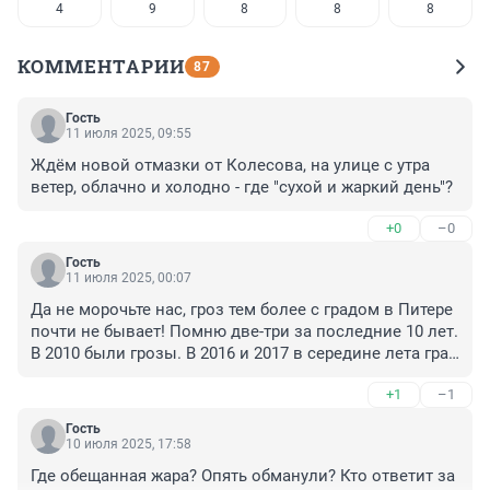
4
9
8
8
8
КОММЕНТАРИИ
87
Гость
11 июля 2025, 09:55
Ждём новой отмазки от Колесова, на улице с утра 
ветер, облачно и холодно - где "сухой и жаркий день"?
+0
–0
Гость
11 июля 2025, 00:07
Да не морочьте нас, гроз тем более с градом в Питере 
почти не бывает! Помню две-три за последние 10 лет. 
В 2010 были грозы. В 2016 и 2017 в середине лета град 
был, а много молний было 17 мая 2022. Больше не 
+1
–1
помню. А так пару раз сверкнет где-то на окраине, как 
на днях при урагане, и все. Это никакая не 
Гость
электроактивная гроза, а случайные разряды в шпиль 
10 июля 2025, 17:58
Лахта-центра.
Где обещанная жара? Опять обманули? Кто ответит за 