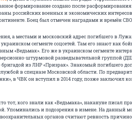
анное формирование создано после расформирования
храны российских военных и экономических интересов
нтиненте. Боец был отмечен наградами и времён СВО
ения, а местами и московский адрес погибшего в Луж
украинском сегменте соцсетей. Там его знают как бо
ывным «Ведьмак». Его же в украинском сегменте интер
версионно-штурмовой разведывательной группой (ДШ
же бригадой из ЛНР «Призрак». Знакомый погибшего д
службой в спецназе Московской области. По предвар
и», в ЧВК он вступил в 2014 году, позже заключил ко
то тот, кого знали как «Ведьмака», накануне писал п
ной. Упоминались и подозрения в измене. На данный 
воохранительных органов считают ревность причин