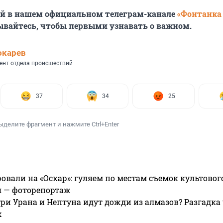
ей в нашем официальном телеграм-канале
«Фонтанка
ывайтесь, чтобы первыми узнавать о важном.
окарев
ент отдела происшествий
37
34
25
ыделите фрагмент и нажмите Ctrl+Enter
овали на «Оскар»: гуляем по местам съемок культово
я — фоторепортаж
ри Урана и Нептуна идут дожди из алмазов? Разгадка
х