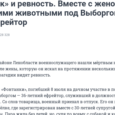
» и ревность. Вместе с жено
ми животными под Выборг
фрейтор
28 328
айоне Ленобласти военнослужащего нашли мёртвым 
ле жены, которую он искал на протяжении нескольких
агедии видят ревность.
«Фонтанки», погибший 8 июля на дачном участке в п
боргом — 36-летний ефрейтор, служивший в должнос
 Со слов товарища, военный приехал в отпуск. Его он
ёлке, где зарегистрирован вместе с 30-летней супругой
. Пара жила без детей, но, судя по всему, с собакой и 