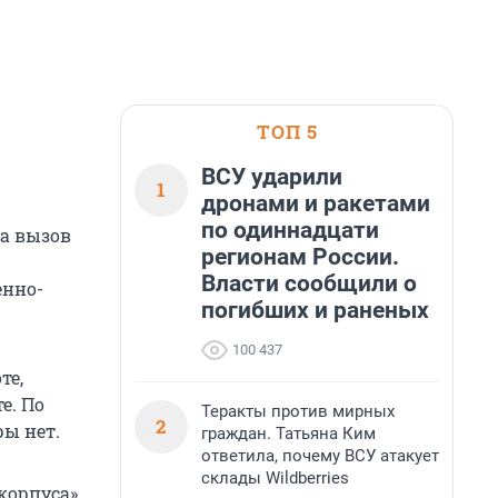
ТОП 5
ВСУ ударили
1
дронами и ракетами
по одиннадцати
на вызов
регионам России.
Власти сообщили о
енно-
погибших и раненых
100 437
те,
е. По
Теракты против мирных
2
ры нет.
граждан. Татьяна Ким
ответила, почему ВСУ атакует
склады Wildberries
корпуса».