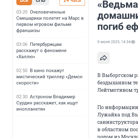
Все
СПБ
24 часа
«Ведьмак
03:20
Очеловеченные
домашни
Смешарики полетят на Марс в
погиб е
первом игровом фильме
франшизы
9 июля 2025, 14:34
03:06
Петербуржцам
расскажут о феномене
«Халлю»
02:50
В кино покажут
В Выборгском р
мистический триллер «Демон
бездыханном те
скорости»
Лейтмотивом тр
02:30
Астроном Владимир
Сурдин расскажет, как ищут
По информации 
инопланетян
Лужайка под Вы
санинструктора.
в областном пос
родом из Москвы