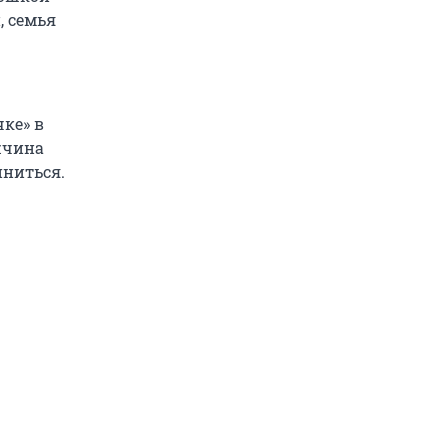
, семья
ке» в
жчина
иниться.