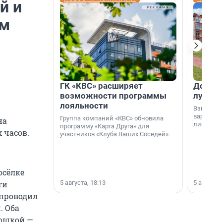
й и
ом
ГК «КВС» расширяет
Дом ил
возможности программы
лучше 
лояльности
Взвешива
варианто
Группа компаний «КВС» обновила
на
лишнего 
программу «Карта Друга» для
 часов.
участников «Клуба Ваших Соседей».
осёлке
5 августа, 18:13
5 августа,
ти
 проводил
. Оба
кошкой —