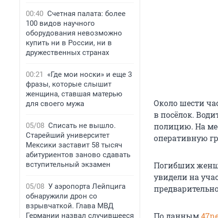
00:40
Счетная палата: более
100 видов научного
оборудования невозможно
купить ни в России, ни в
дружественных странах
00:21
«Где мои носки» и еще 3
фразы, которые слышит
женщина, ставшая матерью
Около шести ча
для своего мужа
в посёлок. Вод
05/08
Списать не вышло.
полицию. На ме
Старейший университет
оперативную гр
Мексики заставит 58 тысяч
абитуриентов заново сдавать
вступительный экзамен
Погибших женщи
увидели на уча
05/08
У аэропорта Лейпцига
предварительно
обнаружили дрон со
взрывчаткой. Глава МВД
По данным
47n
Германии назвал случившееся