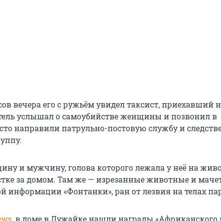
сов вечера его с ружьём увидел таксист, приехавший 
итель услышал о самоубийстве женщины и позвонил в
сто направили патрульно-постовую службу и следств
уппу.
ну и мужчину, голова которого лежала у неё на живо
стке за домом. Там же — изрезанные животные и мачет
й информации «Фонтанки», ран от лезвия на телах па
ews
, в доме в Лужайке нашли награды «Африканского 