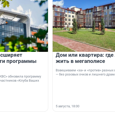
асширяет
Дом или квартира: где
ти программы
жить в мегаполисе
Взвешиваем «за» и «против» разных 
— без розовых очков и лишнего драм
КВС» обновила программу
участников «Клуба Ваших
5 августа, 18:00