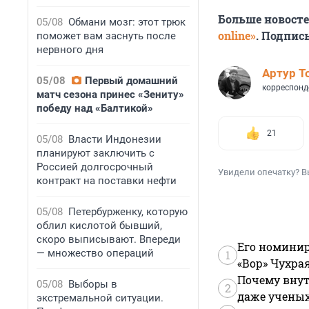
Больше новост
05/08
Обмани мозг: этот трюк
online»
. Подпис
поможет вам заснуть после
нервного дня
Артур Т
05/08
Первый домашний
корреспонд
матч сезона принес «Зениту»
победу над «Балтикой»
21
05/08
Власти Индонезии
планируют заключить с
Россией долгосрочный
Увидели опечатку? В
контракт на поставки нефти
05/08
Петербурженку, которую
облил кислотой бывший,
скоро выписывают. Впереди
Его номинир
— множество операций
1
«Вор» Чухра
Почему внут
05/08
Выборы в
2
даже учены
экстремальной ситуации.