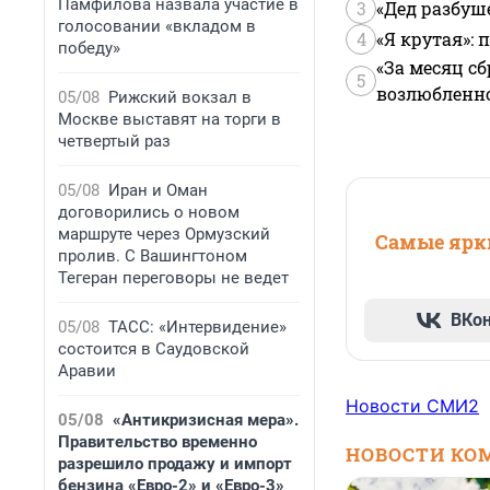
Памфилова назвала участие в
3
«Дед разбуш
голосовании «вкладом в
4
«Я крутая»:
победу»
«За месяц сб
5
возлюбленной
05/08
Рижский вокзал в
Москве выставят на торги в
четвертый раз
05/08
Иран и Оман
договорились о новом
маршруте через Ормузский
Самые ярки
пролив. С Вашингтоном
Тегеран переговоры не ведет
ВКо
05/08
ТАСС: «Интервидение»
состоится в Саудовской
Аравии
Новости СМИ2
05/08
«Антикризисная мера».
Правительство временно
НОВОСТИ КО
разрешило продажу и импорт
бензина «Евро-2» и «Евро-3»