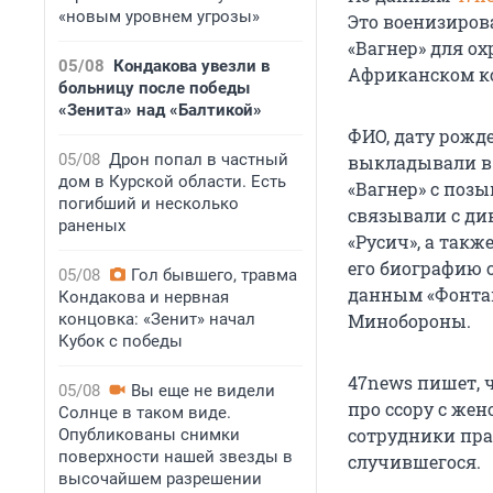
«новым уровнем угрозы»
Это военизиров
«Вагнер» для о
05/08
Кондакова увезли в
Африканском ко
больницу после победы
«Зенита» над «Балтикой»
ФИО, дату рожд
05/08
Дрон попал в частный
выкладывали в 
дом в Курской области. Есть
«Вагнер» с поз
погибший и несколько
связывали с ди
раненых
«Русич», а так
его биографию 
05/08
Гол бывшего, травма
данным «Фонтанк
Кондакова и нервная
концовка: «Зенит» начал
Минобороны.
Кубок с победы
47news пишет, ч
05/08
Вы еще не видели
про ссору с же
Солнце в таком виде.
сотрудники пра
Опубликованы снимки
поверхности нашей звезды в
случившегося.
высочайшем разрешении