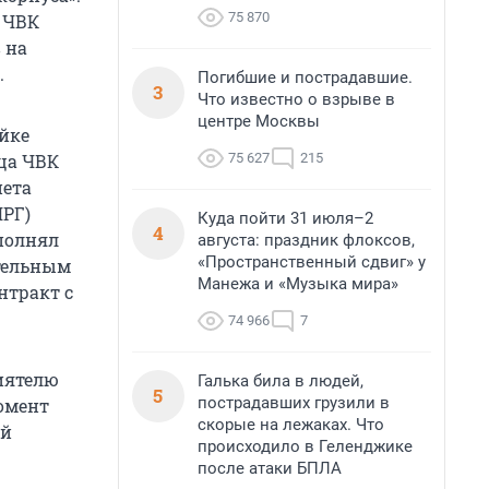
75 870
 ЧВК
 на
.
Погибшие и пострадавшие.
3
Что известно о взрыве в
центре Москвы
айке
75 627
215
йца ЧВК
нета
РГ)
Куда пойти 31 июля–2
4
ополнял
августа: праздник флоксов,
«Пространственный сдвиг» у
ительным
Манежа и «Музыка мира»
нтракт с
74 966
7
риятелю
Галька била в людей,
5
пострадавших грузили в
момент
скорые на лежаках. Что
ой
происходило в Геленджике
после атаки БПЛА