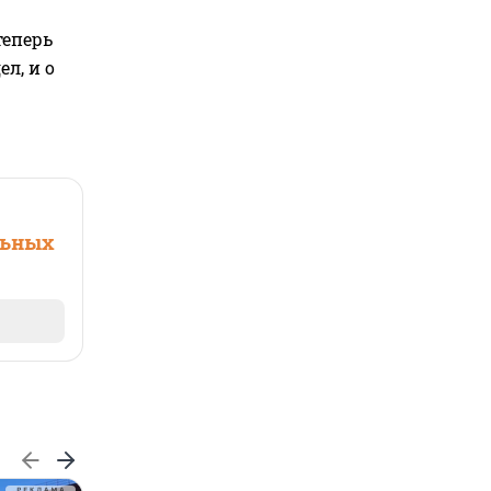
теперь
л, и о
льных