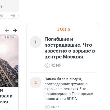
и?
+3
–0
ТОП 5
Погибшие и
1
пострадавшие. Что
известно о взрыве в
центре Москвы
92 860
Галька била в людей,
2
пострадавших грузили в
скорые на лежаках. Что
 и
На водоёмах Ленобласти
происходило в Геленджике
азали
заработали новые базовые
после атаки БПЛА
еля
станции МегаФона
К
86 671
к