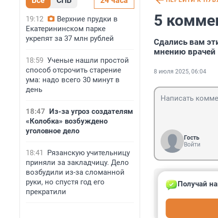
Все
СПБ
24 часа
ПЕРЕЙТИ К ПУ
5 комме
19:12
Верхние прудки в
Екатерининском парке
укрепят за 37 млн рублей
Сдались вам эти
мнению врачей
18:59
Ученые нашли простой
способ отсрочить старение
8 июля 2025, 06:04
ума: надо всего 30 минут в
день
18:47
Из-за угроз создателям
«Колобка» возбуждено
уголовное дело
Гость
Войти
18:41
Рязанскую учительницу
приняли за закладчицу. Дело
возбудили из-за сломанной
Гость
руки, но спустя год его
Получай на
8 июля 2025, 1
прекратили
С учетом того, 
употребления их