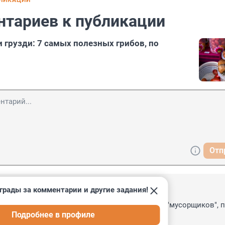
БЛИКАЦИИ
нтариев к публикации
 грузди: 7 самых полезных грибов, по
Отп
грады за комментарии и другие задания!
1:44
что в пищевой цепочке грибы выполняют роль "мусорщиков", п
Подробнее в профиле
 в пищу весьма сомнительна.