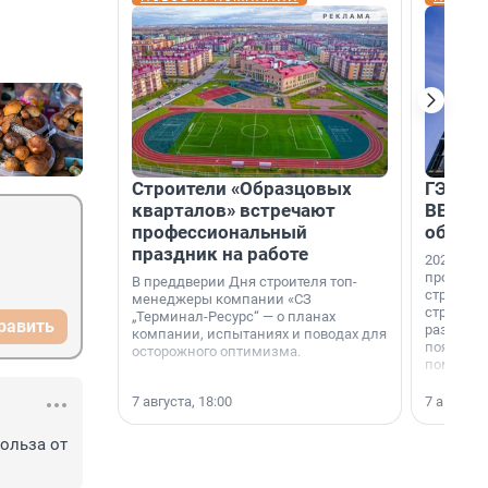
Строители «Образцовых
ГЭС, м
кварталов» встречают
ВВП: в
профессиональный
об ист
праздник на работе
2026-й —
професси
В преддверии Дня строителя топ-
строителе
менеджеры компании «СЗ
строителя
„Терминал-Ресурс“ — о планах
равить
раз. В ГК
компании, испытаниях и поводах для
появился
осторожного оптимизма.
поменяла
7 августа, 18:00
7 августа,
ольза от 