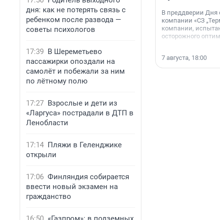
17:50
Родитель выходного
дня: как не потерять связь с
В преддверии Дня
ребенком после развода —
компании «СЗ „Тер
компании, испытан
советы психологов
осторожного опти
17:39
В Шереметьево
7 августа, 18:00
пассажирки опоздали на
самолёт и побежали за ним
по лётному полю
17:27
Взрослые и дети из
«Ларгуса» пострадали в ДТП в
Ленобласти
17:14
Пляжи в Геленджике
открыли
17:06
Финляндия собирается
ввести новый экзамен на
гражданство
16:50
«Газпром»: в подземных