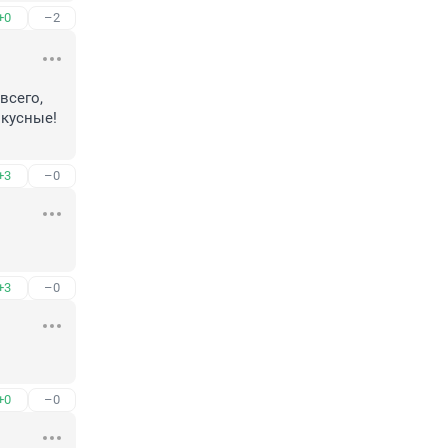
+0
–2
сего, 
кусные! 
+3
–0
+3
–0
+0
–0