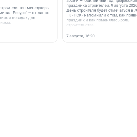
2026-й — юбилейный год профессио
праздника строителей. 9 августа 2026
 строителя топ-менеджеры
День строителя будет отмечаться в 70
минал-Ресурс“ — о планах
ГК «ПСК» напомнили о том, как появ
иях и поводах для
праздник и как поменялась роль
мизма.
строительства.
7 августа, 16:20