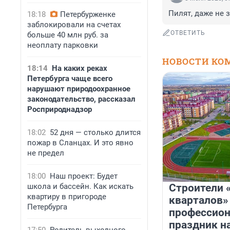
Пилят, даже не з
18:18
Петербурженке
заблокировали на счетах
ОТВЕТИТЬ
больше 40 млн руб. за
неоплату парковки
НОВОСТИ КО
18:14
На каких реках
Петербурга чаще всего
нарушают природоохранное
законодательство, рассказал
Росприроднадзор
18:02
52 дня — столько длится
пожар в Сланцах. И это явно
не предел
18:00
Наш проект: Будет
школа и бассейн. Как искать
Строители 
квартиру в пригороде
кварталов»
Петербурга
профессио
праздник н