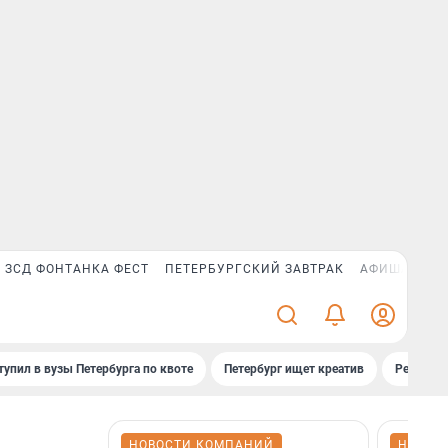
ЗСД ФОНТАНКА ФЕСТ
ПЕТЕРБУРГСКИЙ ЗАВТРАК
АФИША PLUS
тупил в вузы Петербурга по квоте
Петербург ищет креатив
Рейтинги
НОВОСТИ КОМПАНИЙ
НОВОС