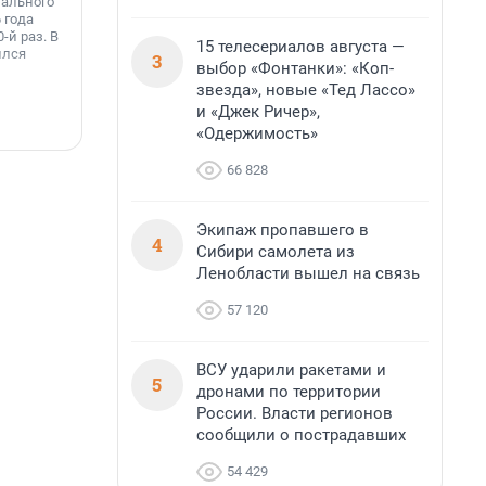
нального
Инженеры МегаФона установили телеком-
о
 года
оборудование на популярных водоёмах
т
-й раз. В
Ленинградской области. Базовые станции
15 телесериалов августа —
н
ился
вблизи Лемболовского и Раздолинского озёр,
3
т
выбор «Фонтанки»: «Коп-
а также недалеко от Большого Тосненского
звезда», новые «Тед Лассо»
водопада.
и «Джек Ричер»,
7 августа, 14:59
7
«Одержимость»
66 828
Экипаж пропавшего в
4
Сибири самолета из
Ленобласти вышел на связь
57 120
ВСУ ударили ракетами и
5
дронами по территории
России. Власти регионов
сообщили о пострадавших
54 429