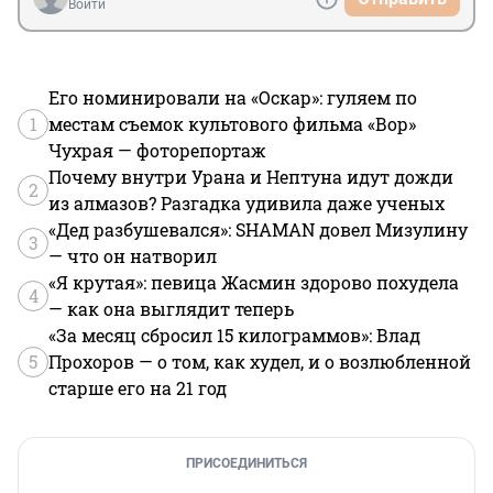
Войти
Его номинировали на «Оскар»: гуляем по
1
местам съемок культового фильма «Вор»
Чухрая — фоторепортаж
Почему внутри Урана и Нептуна идут дожди
2
из алмазов? Разгадка удивила даже ученых
«Дед разбушевался»: SHAMAN довел Мизулину
3
— что он натворил
«Я крутая»: певица Жасмин здорово похудела
4
— как она выглядит теперь
«За месяц сбросил 15 килограммов»: Влад
5
Прохоров — о том, как худел, и о возлюбленной
старше его на 21 год
ПРИСОЕДИНИТЬСЯ