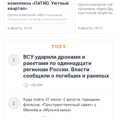
комплекса «ПАТИО. Уютный
Группа компаний «КВС»
квартал»
программу «Карта Друга
участников «Клуба Ваши
Группа компаний «КВС» получила
разрешение на ввод в эксплуатацию
корпуса № 2 жилого проекта «ПАТИО.
Уютный квартал», расположенного во
6 августа, 12:15
5 августа, 18:13
Всеволожском районе
Ленинградской области.
ТОП 5
ВСУ ударили дронами и
1
ракетами по одиннадцати
регионам России. Власти
сообщили о погибших и раненых
102 608
Куда пойти 31 июля–2 августа: праздник
2
флоксов, «Пространственный сдвиг» у
Манежа и «Музыка мира»