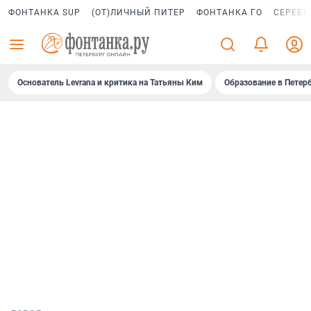
ФОНТАНКА SUP
(ОТ)ЛИЧНЫЙ ПИТЕР
ФОНТАНКА ГО
СЕРЕБР
Основатель Levrana и критика на Татьяны Ким
Образование в Петер