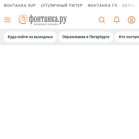
ФОНТАНКА SUP
(ОТ)ЛИЧНЫЙ ПИТЕР
ФОНТАНКА ГО
СЕРЕБР
Куда пойти на выходных
Образование в Петербурге
Кто поступ