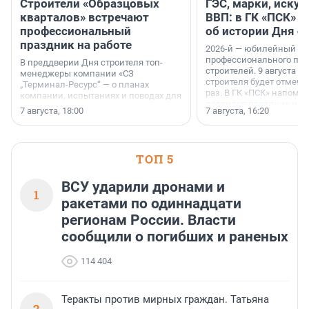
Строители «Образцовых
ГЭС, марки, искус
кварталов» встречают
ВВП: в ГК «ПСК» р
профессиональный
об истории Дня с
праздник на работе
2026-й — юбилейный го
профессионального пр
В преддверии Дня строителя топ-
строителей. 9 августа 2
менеджеры компании «СЗ
строителя будет отмечат
„Терминал-Ресурс“ — о планах
раз. В ГК «ПСК» напомни
компании, испытаниях и поводах для
появился праздник и к
осторожного оптимизма.
7 августа, 18:00
7 августа, 16:20
поменялась роль строит
ТОП 5
ВСУ ударили дронами и
1
ракетами по одиннадцати
регионам России. Власти
сообщили о погибших и раненых
114 404
Теракты против мирных граждан. Татьяна
2