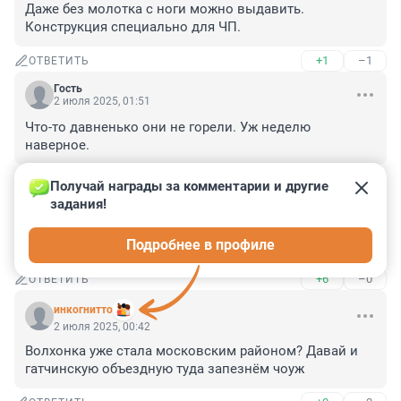
Даже без молотка с ноги можно выдавить. 
Конструкция специально для ЧП.
+1
–1
ОТВЕТИТЬ
Гость
2 июля 2025, 01:51
Что-то давненько они не горели. Уж неделю 
наверное.
+3
–0
ОТВЕТИТЬ
Получай награды за комментарии и другие 
задания!
Гость
2 июля 2025, 01:48
Подробнее в профиле
Пожар был ликвидирован путем полного сгорания
+6
–0
ОТВЕТИТЬ
инкогнитто
2 июля 2025, 00:42
Волхонка уже стала московским районом? Давай и 
гатчинскую объездную туда запезнём чоуж