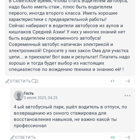
В Советское время, чтобы стать водителем автобуса, 
надо было иметь стаж , плюс быть водителем 
первого, иногда второго класса. Иметь хорошие 
характеристики с предварительной работы! 

Сейчас набирают в водители автобусов из аулов и 
кишлаков Средней Азии! У них у многих знаний нет 
быть водителем современного автобуса! 
Современный автобус напичкан электрикой и 
электроникой! Спросите у них закон Ома для участка 
цепи... и приехали! Вот вам и результат! Платить надо 
хорошо и тогда будет выбор из настоящих 
специалистов по вождению техники и знанию её! !
+1
–0
ОТВЕТИТЬ
2
Гость
3 июля 2025, 04:25
4 ый автобусный парк, ушёл водитель в отпуск, по 
возвращению из онного стажировка для 
восстановления навыков, не важно какой ты 
профессионал
+0
–0
ОТВЕТИТЬ