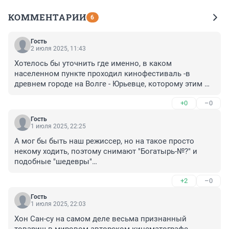
КОММЕНТАРИИ
6
Гость
2 июля 2025, 11:43
Хотелось бы уточнить где именно, в каком 
населенном пункте проходил кинофестиваль -в 
древнем городе на Волге - Юрьевце, которому этим 
летом исполняется 800 лет, юбилей! Земля талантов 
+0
–0
и малая родина земляков - сказочника Александра 
Роу, братьев-архитекторов Весниных, кинорежиссёра 
Гость
Андрея Тарковского, артист Валерий Леонтьев провел 
1 июля 2025, 22:25
юность и учился в местном колледже во времена 
А мог бы быть наш режиссер, но на такое просто 
своей юности....
некому ходить, поэтому снимают "Богатырь-№?" и 
подобные "шедевры"

Какие зрители, такое и снимают.
+2
–0
Гость
1 июля 2025, 22:03
Хон Сан-су на самом деле весьма признанный 