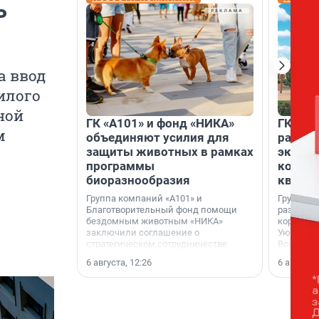
ь
а ввод
илого
ной
ГК «А101» и фонд «НИКА»
ГК «КВ
м
объединяют усилия для
разреш
защиты животных в рамках
эксплу
программы
компл
биоразнообразия
кварта
Группа компаний «А101» и
Группа к
Благотворительный фонд помощи
разрешен
бездомным животным «НИКА»
корпуса 
заключили соглашение о
Уютный к
стратегическом сотрудничестве.
Всеволо
Ленингра
6 августа, 12:26
6 августа,