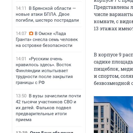
Представлены л
14:11
В Брянской области —
числе варианты
новые атаки БПЛА. Двое
погибли, шестеро пострадали
комнате, с видо
13 этажах имею
14:07
В Омске «Лада
Гранта» снесла семь человек
на островке безопасности
В корпусе 9 рас
14:01
«Русским очень
садике площадь
нравилось здесь». Восток
пищеблок, меди
Финляндии испытывает
и спортом, соля
трудности после закрытия
границы с РФ
безвозмездной 
13:50
В вузы зачислили почти
42 тысячи участников СВО и
их детей. Фальков подвел
предварительные итоги
приема