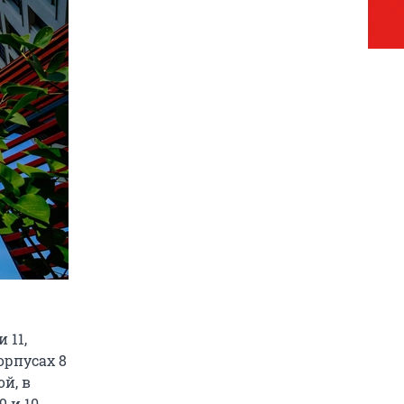
 11,
орпусах 8
й, в
 и 10.