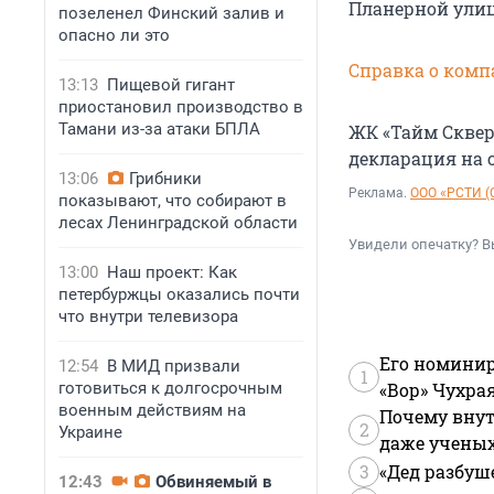
Планерной ули
позеленел Финский залив и
опасно ли это
Справка о комп
13:13
Пищевой гигант
приостановил производство в
Тамани из-за атаки БПЛА
ЖК «Тайм Сквер
декларация на 
13:06
Грибники
Реклама.
ООО «РСТИ (
показывают, что собирают в
лесах Ленинградской области
Увидели опечатку? В
13:00
Наш проект: Как
петербуржцы оказались почти
что внутри телевизора
Его номинир
12:54
В МИД призвали
1
готовиться к долгосрочным
«Вор» Чухра
военным действиям на
Почему внут
2
Украине
даже учены
3
«Дед разбуш
12:43
Обвиняемый в