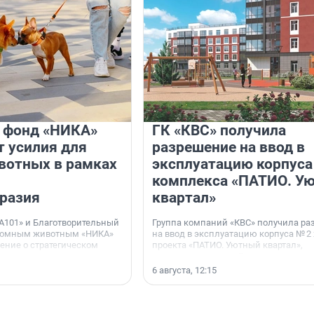
и фонд «НИКА»
ГК «КВС» получила
 усилия для
разрешение на ввод в
вотных в рамках
эксплуатацию корпуса
комплекса «ПАТИО. У
разия
квартал»
А101» и Благотворительный
Группа компаний «КВС» получила р
домным животным «НИКА»
на ввод в эксплуатацию корпуса № 2
ние о стратегическом
проекта «ПАТИО. Уютный квартал»,
расположенного во Всеволожском р
Ленинградской области.
6 августа, 12:15