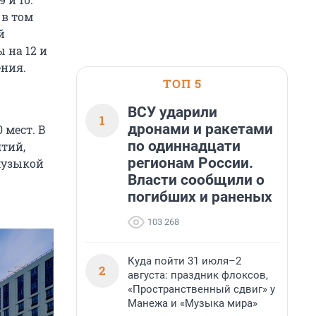
 в том
й
 на 12 и
ения.
ТОП 5
ВСУ ударили
1
дронами и ракетами
 мест. В
по одиннадцати
ятий,
регионам России.
музыкой
Власти сообщили о
погибших и раненых
103 268
Куда пойти 31 июля–2
2
августа: праздник флоксов,
«Пространственный сдвиг» у
Манежа и «Музыка мира»