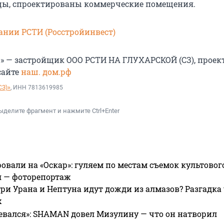
цы, спроектированы коммерческие помещения.
ании РСТИ (Росстройинвест)
» — застройщик ООО РСТИ НА ГЛУХАРСКОЙ (СЗ), проек
сайте
наш. дом.рф
СЗ)»
, ИНН 7813619985
ыделите фрагмент и нажмите Ctrl+Enter
овали на «Оскар»: гуляем по местам съемок культово
я — фоторепортаж
ри Урана и Нептуна идут дожди из алмазов? Разгадка
х
евался»: SHAMAN довел Мизулину — что он натворил