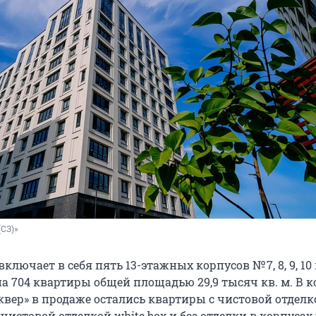
(СЗ)»
ключает в себя пять 13-этажных корпусов № 7, 8, 9, 10 и
а 704 квартиры общей площадью 29,9 тысяч кв. м. В к
квер» в продаже остались квартиры с чистовой отделко
чистовой отделкой white box и без отделки в корпусах 9