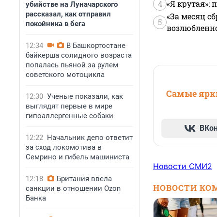
4
«Я крутая»:
убийстве на Луначарского
рассказал, как отправил
«За месяц сб
5
покойника в бега
возлюбленной
12:34
В Башкортостане
байкерша солидного возраста
попалась пьяной за рулем
советского мотоцикла
Самые ярки
12:30
Ученые показали, как
выглядят первые в мире
гипоаллергенные собаки
ВКо
12:22
Начальник депо ответит
за сход локомотива в
Семрино и гибель машиниста
Новости СМИ2
12:18
Британия ввела
НОВОСТИ КО
санкции в отношении Ozon
Банка