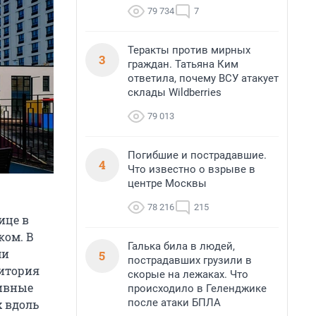
79 734
7
Теракты против мирных
3
граждан. Татьяна Ким
ответила, почему ВСУ атакует
склады Wildberries
79 013
Погибшие и пострадавшие.
4
Что известно о взрыве в
центре Москвы
78 216
215
ице в
ком. В
Галька била в людей,
ми
5
пострадавших грузили в
ритория
скорые на лежаках. Что
тивные
происходило в Геленджике
после атаки БПЛА
х вдоль