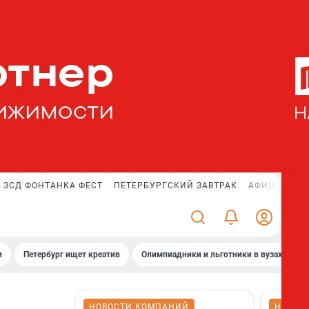
ЗСД ФОНТАНКА ФЕСТ
ПЕТЕРБУРГСКИЙ ЗАВТРАК
АФИША PLUS
и
Петербург ищет креатив
Олимпиадники и льготники в вузах СПб
НОВОСТИ КОМПАНИЙ
НОВОС