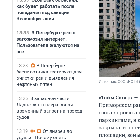
13:39
Ozon Банк объяснил,
как будет работать после
попадания под санкции
Великобритании
13:35
В Петербурге резко
затормозил интернет.
Пользователи жалуются на
всё
13:28
В Петербурге
беспилотники тестируют для
очистки рек и выявления
Источник: 
ООО «РСТИ 
нефтяных пятен
«Тайм Сквер» —
13:25
В западной части
Приморском рай
Ладожского озера ввели
временный запрет на проход
состав проекта
судов
паркингами, в 
закрыта от пос
13:19
От диареи до
площадки, зоны
удушья. Почему опять