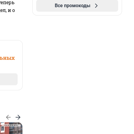
теперь
Все промокоды
л, и о
льных