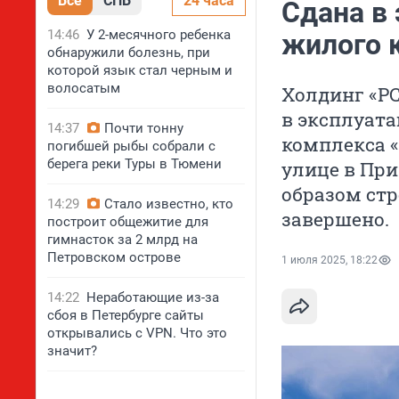
Все
СПБ
24 часа
Сдана в
14:46
У 2-месячного ребенка
жилого 
обнаружили болезнь, при
которой язык стал черным и
волосатым
Холдинг «РС
в эксплуат
14:37
Почти тонну
комплекса 
погибшей рыбы собрали с
берега реки Туры в Тюмени
улице в При
образом ст
14:29
Стало известно, кто
завершено.
построит общежитие для
гимнасток за 2 млрд на
Петровском острове
1 июля 2025, 18:22
14:22
Неработающие из-за
сбоя в Петербурге сайты
открывались с VPN. Что это
значит?