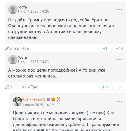
Гость
1 июля 2025, 14:26
Не дайте Трампу вас подмять под себя. Британо-
Французские океанические владения это ключ и к 
сотрудничеству в Атлантике и к неядерному 
сдерживанию
+1
–14
ОТВЕТИТЬ
Гость
1 июля 2025, 14:21
А можно про цели поподробнее? А то они уже 
столько раз менялись...
+36
–3
ОТВЕТИТЬ
40
Кот Ученый 2
1 июля 2025, 14:29
Цели никогда не менялись, дружок) Не ври) Как 
были так и остались - демилитаризация и 
денацификация бывшей укрАины. Т.. разоружение 
натовской ЧВК ВСУ и ликвидация нацистского 