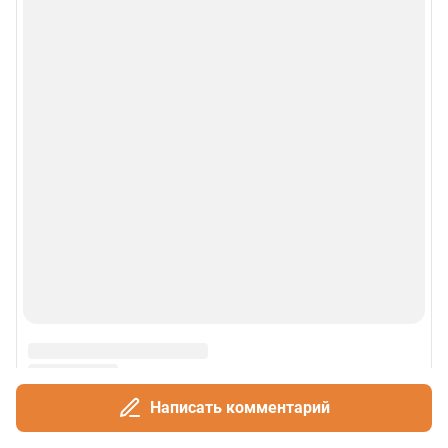
Контакты
Техподдержка
Реклама
Наши мероприятия
О компании
Наши вакансии
Статистика канала в MAX
Написать комментарий
Все города сети