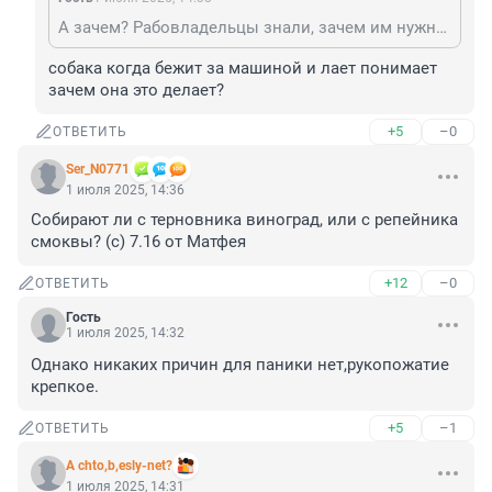
А зачем? Рабовладельцы знали, зачем им нужны рабы. Уверен, что наши понимают?
собака когда бежит за машиной и лает понимает 
зачем она это делает?
+5
–0
ОТВЕТИТЬ
Ser_N0771
1 июля 2025, 14:36
Собирают ли с терновника виноград, или с репейника 
смоквы? (с) 7.16 от Матфея
+12
–0
ОТВЕТИТЬ
Гость
1 июля 2025, 14:32
Однако никаких причин для паники нет,рукопожатие 
крепкое.
+5
–1
ОТВЕТИТЬ
A chto,b,esly-net?
1 июля 2025, 14:31