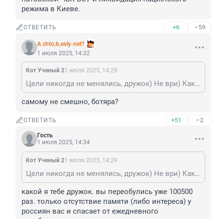
режима в Киеве.
+6
–59
ОТВЕТИТЬ
A chto,b,esly-net?
1 июля 2025, 14:32
Кот Ученый 2
1 июля 2025, 14:29
Цели никогда не менялись, дружок) Не ври) Как были так и остались - демилитаризация и денацификация бывшей укрАины. Т.. разоружение натовской ЧВК ВСУ и ликвидация нацистского режима в Киеве.
самому не смешно, ботяра?
+51
–2
ОТВЕТИТЬ
Гость
1 июля 2025, 14:34
Кот Ученый 2
1 июля 2025, 14:29
Цели никогда не менялись, дружок) Не ври) Как были так и остались - демилитаризация и денацификация бывшей укрАины. Т.. разоружение натовской ЧВК ВСУ и ликвидация нацистского режима в Киеве.
какой я тебе дружок. вы переобулись уже 100500 
раз. только отсутствие памяти (либо интереса) у 
россиян вас и спасает от ежедневного 