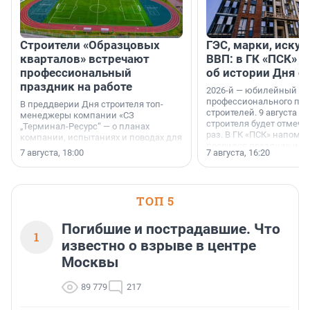
Строители «Образцовых
ГЭС, марки, искус
кварталов» встречают
ВВП: в ГК «ПСК» р
профессиональный
об истории Дня с
праздник на работе
2026-й — юбилейный го
профессионального пр
В преддверии Дня строителя топ-
строителей. 9 августа 2
менеджеры компании «СЗ
строителя будет отмечат
„Терминал-Ресурс“ — о планах
раз. В ГК «ПСК» напомни
компании, испытаниях и поводах для
появился праздник и к
осторожного оптимизма.
7 августа, 18:00
7 августа, 16:20
поменялась роль строит
ТОП 5
Погибшие и пострадавшие. Что
1
известно о взрыве в центре
Москвы
89 779
217