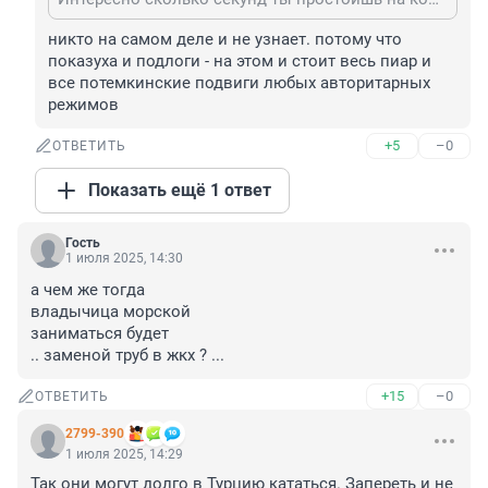
никто на самом деле и не узнает. потому что 
показуха и подлоги - на этом и стоит весь пиар и 
все потемкинские подвиги любых авторитарных 
режимов
+5
–0
ОТВЕТИТЬ
Показать ещё 1 ответ
Гость
1 июля 2025, 14:30
а чем же тогда 

владычица морской

заниматься будет

.. заменой труб в жкх ? ...
+15
–0
ОТВЕТИТЬ
2799-390
1 июля 2025, 14:29
Так они могут долго в Турцию кататься. Запереть и не 