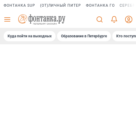
ФОНТАНКА SUP
(ОТ)ЛИЧНЫЙ ПИТЕР
ФОНТАНКА ГО
СЕРЕБР
Куда пойти на выходных
Образование в Петербурге
Кто поступ