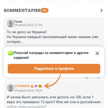
КОММЕНТАРИИ
20
Гость
29 июня 2025, 21:59
То ли дело на Украине!

На Украине каждый проезжающий мимо микрик уже 
лотерея.

А вдруг это твой бусик?
+5
–8
Получай награды за комментарии и другие 
задания!
Гость
29 июня 2025, 20:08
Подробнее в профиле
Странные какие то - в отставку подают
+9
–0
275640356
29 июня 2025, 19:26
И зачем было умножать или делить на 100, если 1 
евро это примерно 12 крон? Или же они в российские 
рубли пересчитывали?