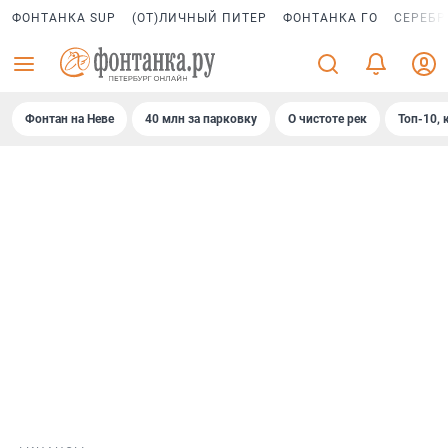
ФОНТАНКА SUP
(ОТ)ЛИЧНЫЙ ПИТЕР
ФОНТАНКА ГО
СЕРЕБР
Фонтан на Неве
40 млн за парковку
О чистоте рек
Топ-10, 