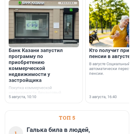
Банк Казани запустил
Кто получит приб
программу по
пенсии в августе
приобретению
В августе Социальный 
коммерческой
автоматически пересчи
недвижимости у
пенсии.
застройщика
Покупка коммерческой
недвижимости финансовый
5 августа, 10:10
3 августа, 16:40
инструмент, доступный для многих
предпринимателей. Будь то новый
офис, склад, торговое помещение
или готовый арендный бизнес —
успех сделки зависит от правильного
ТОП 5
выбора объекта и грамотного
финансирования.
Галька била в людей,
1